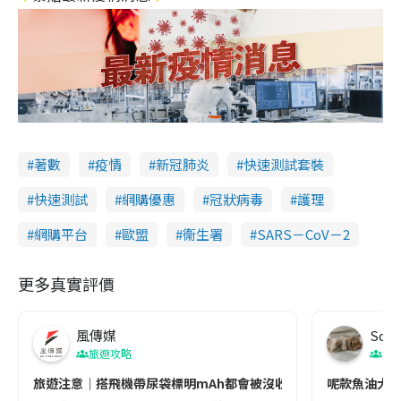
著數
疫情
新冠肺炎
快速測試套裝
快速測試
網購優惠
冠狀病毒
護理
網購平台
歐盟
衞生署
SARS－CoV－2
更多真實評價
風傳媒
Soul
旅遊攻略
生
旅遊注意｜搭飛機帶尿袋標明mAh都會被沒收😱出發前切記檢查「1
呢款魚油大家