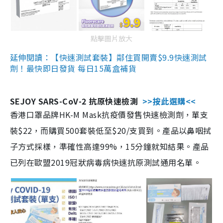
點擊圖片放大
延伸閱讀：【快速測試套裝】鄰住買開賣$9.9快速測試
劑！最快即日發貨 每日15萬盒補貨
SEJOY SARS-CoV-2 抗原快速檢測
>>按此選購<<
香港口罩品牌HK-M Mask抗疫價發售快速檢測劑，單支
裝$22，而購買500套裝低至$20/支買到。產品以鼻咽拭
子方式採樣，準確性高達99%，15分鐘就知結果。產品
已列在歐盟2019冠狀病毒病快速抗原測試通用名單。