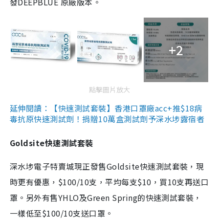
發DEEPBLUE 原廠版本。
+2
點擊圖片放大
延伸閱讀：【快速測試套裝】香港口罩廠acc+推$18病
毒抗原快速測試劑！捐贈10萬盒測試劑予深水埗露宿者
Goldsite快速測試套裝
深水埗電子特賣城現正發售Goldsite快速測試套裝，現
時更有優惠，$100/10支，平均每支$10，買10支再送口
罩。另外有售YHLO及Green Spring的快速測試套裝，
一樣低至$100/10支送口罩。