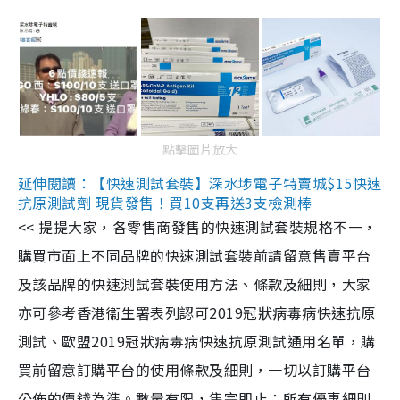
點擊圖片放大
延伸閱讀：【快速測試套裝】深水埗電子特賣城$15快速
抗原測試劑 現貨發售！買10支再送3支檢測棒
<< 提提大家，各零售商發售的快速測試套裝規格不一，
購買市面上不同品牌的快速測試套裝前請留意售賣平台
及該品牌的快速測試套裝使用方法、條款及細則，大家
亦可參考香港衞生署表列認可2019冠狀病毒病快速抗原
測試、歐盟2019冠狀病毒病快速抗原測試通用名單，購
買前留意訂購平台的使用條款及細則，一切以訂購平台
公佈的價錢為準。數量有限，售完即止；所有優惠細則