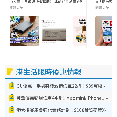
（文章由風傳媒授權轉載） 準備前往韓國旅遊的民眾，近期要特別留
💊 ｢精神返
閱讀更多
閱讀更多
港生活限時優惠情報
1
GU優惠｜手袋突發減價低至22折！$39買經典波士頓包/餃子袋！飾物同步減價$29起！
2
豐澤優惠勁減低至44折！Mac mini/iPhone17Pro大減價！廚房家電$220起
3
港大推賽馬會強化骨骼計劃！$100骨質密度X光檢查 完成免費運動訓練送超市禮券！附參加資格