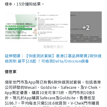
樣本，15分鐘知結果。
+2
點擊圖片放大
延伸閱讀：【快速測試套裝】香港口罩品牌開賣2款快速
檢測劑 最平$18起 ！可檢測Delta/Omicron病毒
億世家
億家世門市及App現已有售6款快速測試套裝，包括香港
公司研發的Wesail、Goldsite、Safecare、及V-Chek。
App限定優惠，購買10支可享75折，而門市則10支8
折。現凡於App購買Safecare及Goldsite，售價低至
$186.7，平均每支只需$18.6就買到。V-Chek門市購買