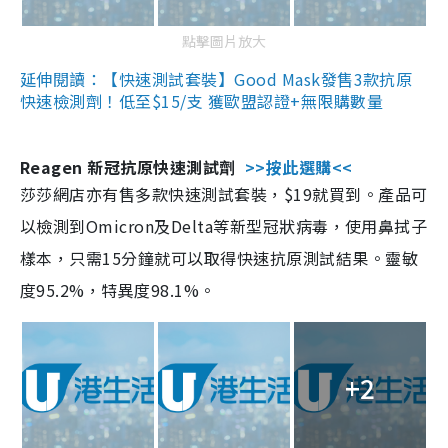
點擊圖片放大
延伸閱讀：【快速測試套裝】Good Mask發售3款抗原
快速檢測劑！低至$15/支 獲歐盟認證+無限購數量
Reagen 新冠抗原快速測試劑
>>按此選購<<
莎莎網店亦有售多款快速測試套裝，$19就買到。產品可
以檢測到Omicron及Delta等新型冠狀病毒，使用鼻拭子
樣本，只需15分鐘就可以取得快速抗原測試結果。靈敏
度95.2%，特異度98.1%。
+2