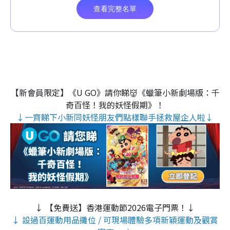
【新會員限定】《U GO》請你睇👹《蠟筆小新劇場版：千
奇百怪！我的妖怪假期》！
↓一齊睇下小新同妖怪朋友們點樣聯手拯救屋企人啦↓
↓ 【免費送】香港運動節2026電子門票！↓
↓ 設過百運動用品攤位 / 可現場體驗多項新穎運動及觀賞