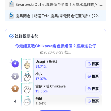
4
Swarovski Outlet專區低至半價！人氣水晶飾物/小擺設$138起！迪士尼款/水晶高跟鞋都有平
5
廚具開倉｜特福Tefal廚具/家電開倉低至3折！$220起買平底鍋/炒鑊/湯煲！電飯煲/吸塵機/燙斗$418起