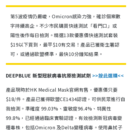
第5波疫情仍嚴峻，Omicron感染力強，確診個案數
字持續高企。不少市民購買快速測試「看門口」或
陽性後作每日檢測。精選13款優惠價快速測試套裝
$19以下買到，最平$10有交易！產品已獲衛生署認
可，或通過歐盟標準，最快10分鐘知結果。
DEEPBLUE 新型冠狀病毒抗原檢測試劑
>>按此選購<<
產品現時於HK Medical Mask官網有售，優惠價只要
$18/件。產品已獲得歐盟CE1434認證，可供民眾進行自
我檢測。準確度 99.03%、靈敏度96.4%、特異性
99.8%，已經通過臨床實驗認證，有效檢測新冠病毒變
種毒株，包括Omicron 及Delta變種病毒。使用鼻拭子