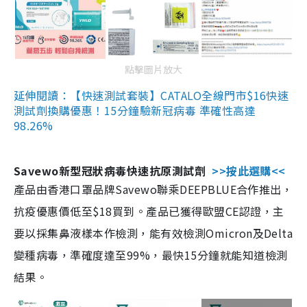
點擊圖片放大
延伸閱讀：【快速測試套裝】CATALO全線門市$16快速
測試劑換購優惠！15分鐘驗新冠病毒 準確性高達
98.26%
Savewo新型冠狀病毒快速抗原測試劑
>>按此選購<<
產品由香港口罩品牌Savewo聯乘DEEPBLUE合作推出，
抗疫優惠價低至$18買到。產品已獲得歐盟CE認證，主
要以採集鼻液樣本作檢測，能有效檢測Omicron及Delta
變種病毒，準確度達至99%，最快15分鐘就能知道檢測
結果。