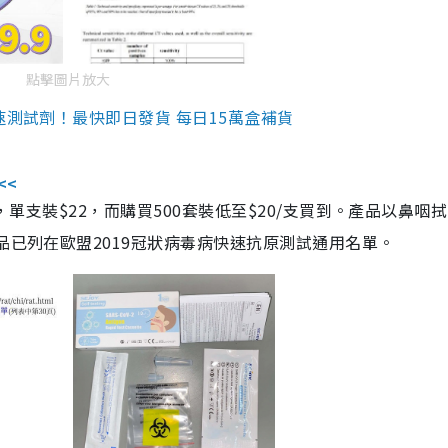
點擊圖片放大
速測試劑！最快即日發貨 每日15萬盒補貨
<<
，單支裝$22，而購買500套裝低至$20/支買到。產品以鼻咽
品已列在歐盟2019冠狀病毒病快速抗原測試通用名單。