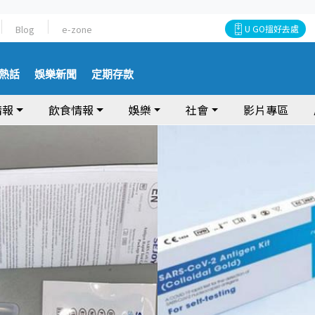
Blog
e-zone
U GO搵好去處
熱話
娛樂新聞
定期存款
情報
飲食情報
娛樂
社會
影片專區