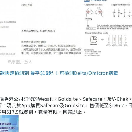
點擊圖片放大
檢測劑 最平$18起 ！可檢測Delta/Omicron病毒
研發的Wesail、Goldsite、Safecare、及V-Chek。
凡於App購買Safecare及Goldsite，售價低至$186.7
均不用$17.9就買到，數量有限，售完即止。