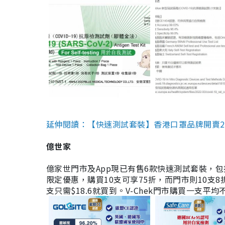
延伸閱讀：【快速測試套裝】香港口罩品牌開賣2款快速
億世家
億家世門市及App現已有售6款快速測試套裝，包括香港公司
限定優惠，購買10支可享75折，而門市則10支8折。現
支只需$18.6就買到。V-Chek門市購買一支平