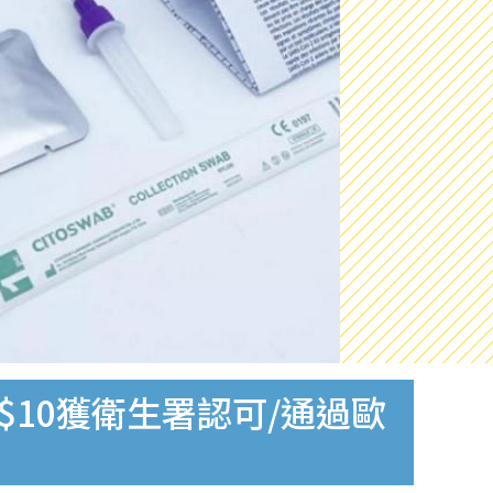
$10獲衛生署認可/通過歐