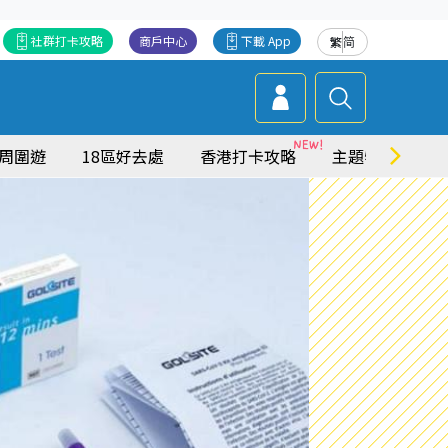
社群打卡攻略
商戶中心
下載 App
繁
简
周圍遊
18區好去處
香港打卡攻略
主題特集