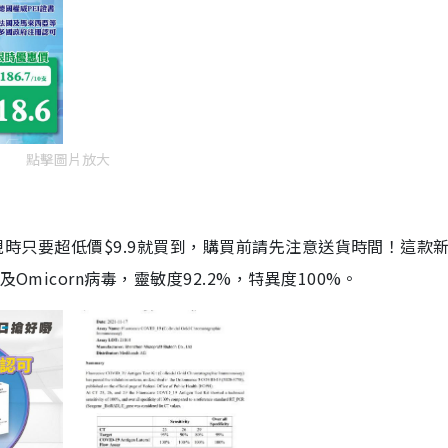
點擊圖片放大
劑，現時只要超低價$9.9就買到，購買前請先注意送貨時間！這款
Omicorn病毒，靈敏度92.2%，特異度100%。