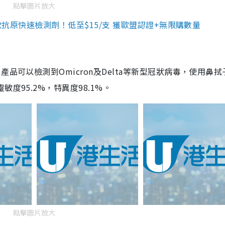
點擊圖片放大
3款抗原快速檢測劑！低至$15/支 獲歐盟認證+無限購數量
品可以檢測到Omicron及Delta等新型冠狀病毒，使用鼻拭
度95.2%，特異度98.1%。
點擊圖片放大