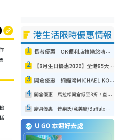
港生活限時優惠情報
1
作
長者優惠｜OK便利店推樂悠咭優惠！買麵包/牛奶/保健品拍卡即減
標
2
【8月生日優惠2026】全港85大食買玩著數攻略 自助餐/火鍋放題同行免費＋誠品/DONKI送現金券
3
開倉優惠｜銅鑼灣MICHAEL KORS開倉低至17折！直擊$500起買手袋/銀包/鞋款 必買經典Jet Set系列
4
開倉優惠｜馬拉松開倉低至3折！直擊$99起買adidas／New Balance／Puma鞋款 STANLEY保溫杯劈價至$119起
5
我檢
廚具優惠｜普樂氏/意美廚/Buffalo廚具低至3折！$89起買煎鍋／炒鑊／個人鍋 同場小家電激減至$99起
包括
U GO 本週好去處