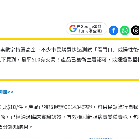
在Google追蹤
《UHK 港生活》
診個案數字持續高企。不少市民購買快速測試「看門口」或陽性後
以下買到，最平$10有交易！產品已獲衛生署認可，或通過歐盟
選購<<
惠價只要$18/件。產品已獲得歐盟CE1434認證，可供民眾進行自
性99.8%，已經通過臨床實驗認證，有效檢測新冠病毒變種毒株，
，15分鐘知結果。