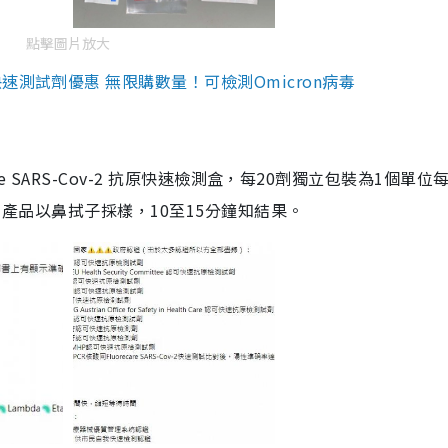
點擊圖片放大
測試劑優惠 無限購數量！可檢測Omicron病毒
are SARS-Cov-2 抗原快速檢測盒，每20劑獨立包裝為1個單位
5。產品以鼻拭子採樣，10至15分鐘知結果。