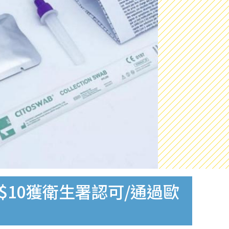
$10獲衛生署認可/通過歐