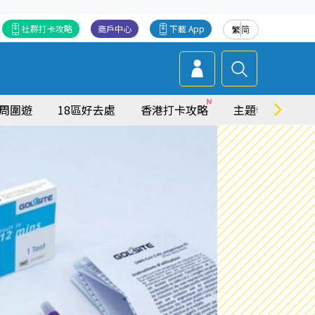
社群打卡攻略
商戶中心
下載 App
繁
简
周圍遊
18區好去處
香港打卡攻略
主題特集