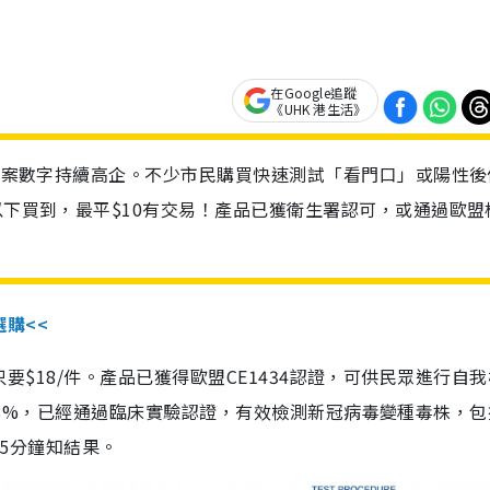
在Google追蹤
《UHK 港生活》
診個案數字持續高企。不少市民購買快速測試「看門口」或陽性後
以下買到，最平$10有交易！產品已獲衛生署認可，或通過歐盟
選購<<
惠價只要$18/件。產品已獲得歐盟CE1434認證，可供民眾進行自
性99.8%，已經通過臨床實驗認證，有效檢測新冠病毒變種毒株，
，15分鐘知結果。