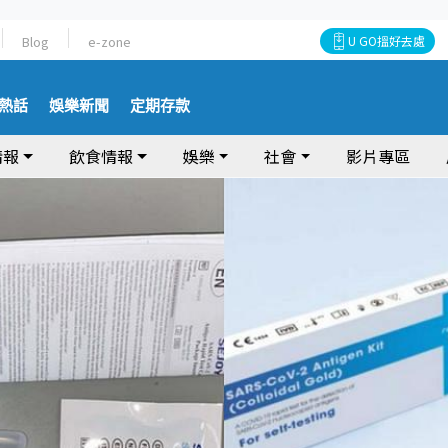
Blog
e-zone
U GO搵好去處
熱話
娛樂新聞
定期存款
情報
飲食情報
娛樂
社會
影片專區