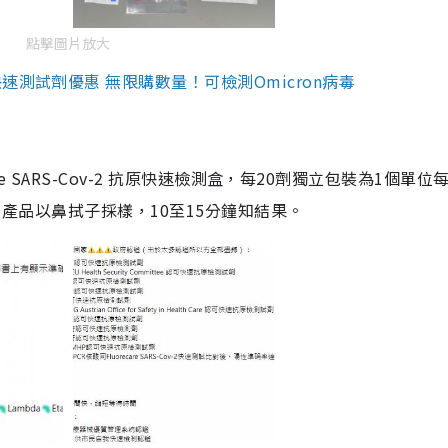
點擊圖片放大
測試劑優惠 無限購數量！可檢測Omicron病毒
are SARS-Cov-2 抗原快速檢測盒，每20劑獨立包裝為1個單位
5。產品以鼻拭子採樣，10至15分鐘知結果。