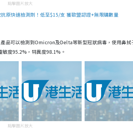
點擊圖片放大
3款抗原快速檢測劑！低至$15/支 獲歐盟認證+無限購數量
品可以檢測到Omicron及Delta等新型冠狀病毒，使用鼻拭
度95.2%，特異度98.1%。
點擊圖片放大