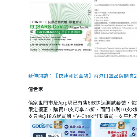
延伸閱讀：【快速測試套裝】香港口罩品牌開賣2款快速
億世家
億家世門市及App現已有售6款快速測試套裝，包括香港公司
限定優惠，購買10支可享75折，而門市則10支8折。現
支只需$18.6就買到。V-Chek門市購買一支平