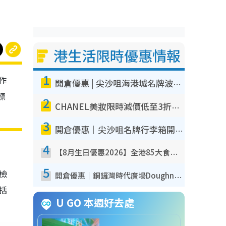
港生活限時優惠情報
1
作
開倉優惠 | 尖沙咀海港城名牌波鞋開倉低至1折！On鞋$899起／Joy&Peace鞋履$98起
標
2
CHANEL美妝限時減價低至3折！人氣粉底/唇膏/精華液低至$275！COCO香水都有平
3
開倉優惠｜尖沙咀名牌行李箱開倉低至4折！一連5日 American Tourister/ace./Hallmark $200起！
4
【8月生日優惠2026】全港85大食買玩著數攻略 自助餐/火鍋放題同行免費＋誠品/DONKI送現金券
5
我檢
開倉優惠｜銅鑼灣時代廣場Doughnut/Campo Marzio開倉低至1折！背囊、書包、手袋劈價$200起
包括
U GO 本週好去處