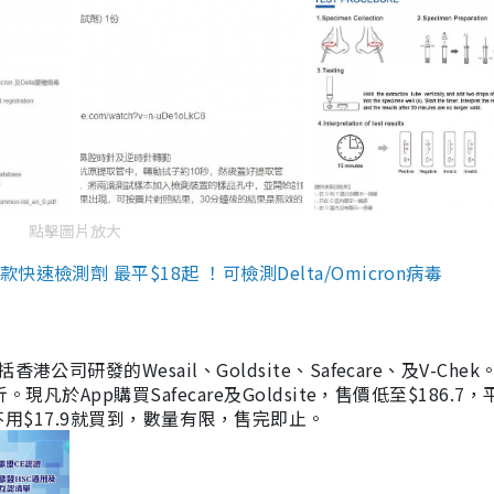
點擊圖片放大
檢測劑 最平$18起 ！可檢測Delta/Omicron病毒
研發的Wesail、Goldsite、Safecare、及V-Chek。
凡於App購買Safecare及Goldsite，售價低至$186.7
均不用$17.9就買到，數量有限，售完即止。