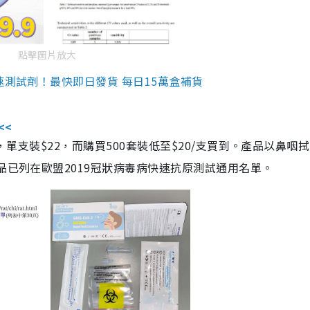
點擊圖片放大
速測試劑！最快即日發貨 每日15萬盒補貨
<<
，單支裝$22，而購買500套裝低至$20/支買到。產品以鼻咽
品已列在歐盟2019冠狀病毒病快速抗原測試通用名單。