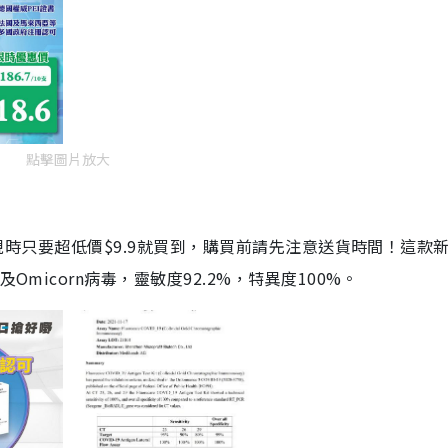
點擊圖片放大
劑，現時只要超低價$9.9就買到，購買前請先注意送貨時間！這款
Omicorn病毒，靈敏度92.2%，特異度100%。