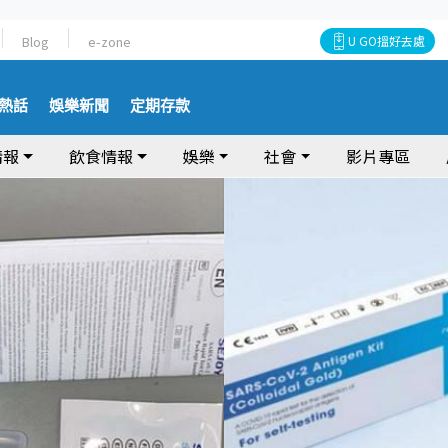
Blog
e-zone
U GO搵好去處
熱話
娛樂新聞
定期存款
情報
飲食情報
娛樂
社會
影片專區