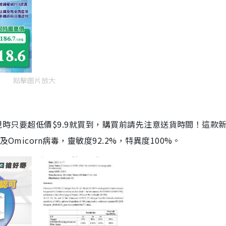
點擊圖片放大
劑，現時只要超低價$9.9就買到，購買前請先注意送貨時間！這款
Omicorn病毒，靈敏度92.2%，特異度100%。