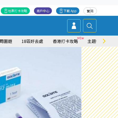
社群打卡攻略
商戶中心
下載 App
繁
简
周圍遊
18區好去處
香港打卡攻略
主題特集