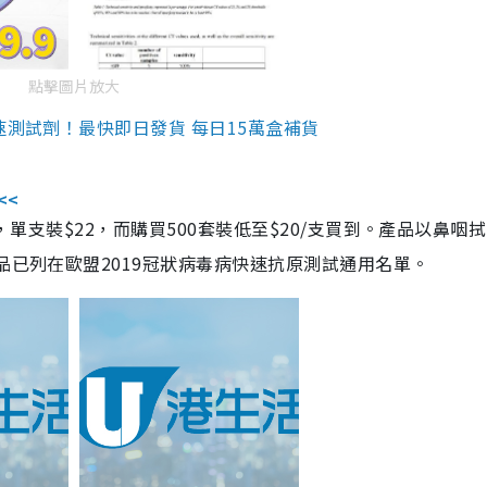
點擊圖片放大
速測試劑！最快即日發貨 每日15萬盒補貨
<<
，單支裝$22，而購買500套裝低至$20/支買到。產品以鼻咽
品已列在歐盟2019冠狀病毒病快速抗原測試通用名單。