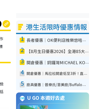
港生活限時優惠情報
1
作
長者優惠｜OK便利店推樂悠咭優惠！買麵包/牛奶/保健品拍卡即減
標
2
【8月生日優惠2026】全港85大食買玩著數攻略 自助餐/火鍋放題同行免費＋誠品/DONKI送現金券
3
開倉優惠｜銅鑼灣MICHAEL KORS開倉低至17折！直擊$500起買手袋/銀包/鞋款 必買經典Jet Set系列
4
開倉優惠｜馬拉松開倉低至3折！直擊$99起買adidas／New Balance／Puma鞋款 STANLEY保溫杯劈價至$119起
5
我檢
廚具優惠｜普樂氏/意美廚/Buffalo廚具低至3折！$89起買煎鍋／炒鑊／個人鍋 同場小家電激減至$99起
包括
U GO 本週好去處