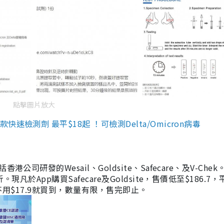
點擊圖片放大
檢測劑 最平$18起 ！可檢測Delta/Omicron病毒
研發的Wesail、Goldsite、Safecare、及V-Chek。
凡於App購買Safecare及Goldsite，售價低至$186.7
均不用$17.9就買到，數量有限，售完即止。