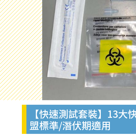
【快速測試套裝】13大快
盟標準/潛伏期適用