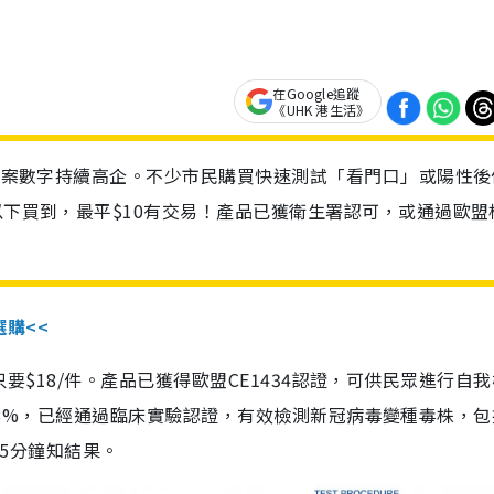
在Google追蹤
《UHK 港生活》
診個案數字持續高企。不少市民購買快速測試「看門口」或陽性後
以下買到，最平$10有交易！產品已獲衛生署認可，或通過歐盟
選購<<
惠價只要$18/件。產品已獲得歐盟CE1434認證，可供民眾進行自
性99.8%，已經通過臨床實驗認證，有效檢測新冠病毒變種毒株，
，15分鐘知結果。