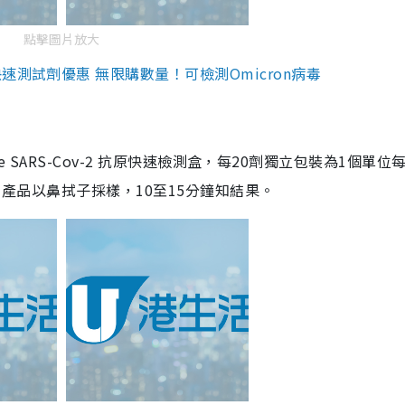
點擊圖片放大
測試劑優惠 無限購數量！可檢測Omicron病毒
are SARS-Cov-2 抗原快速檢測盒，每20劑獨立包裝為1個單位
5。產品以鼻拭子採樣，10至15分鐘知結果。