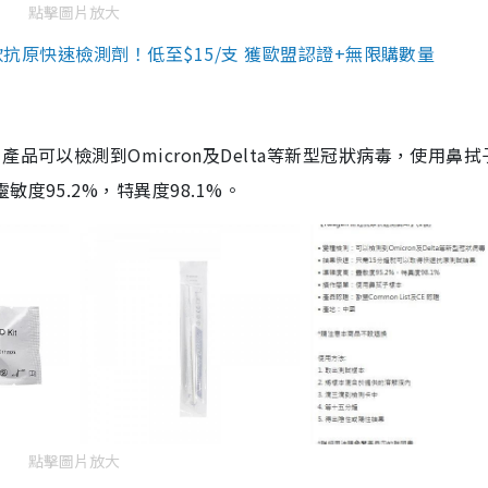
點擊圖片放大
3款抗原快速檢測劑！低至$15/支 獲歐盟認證+無限購數量
品可以檢測到Omicron及Delta等新型冠狀病毒，使用鼻拭
度95.2%，特異度98.1%。
點擊圖片放大