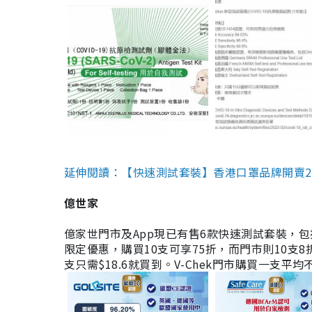
延伸閱讀：【快速測試套裝】香港口罩品牌開賣2款快速
億世家
億家世門市及App現已有售6款快速測試套裝，包括香港公司
限定優惠，購買10支可享75折，而門市則10支8折。現
支只需$18.6就買到。V-Chek門市購買一支平