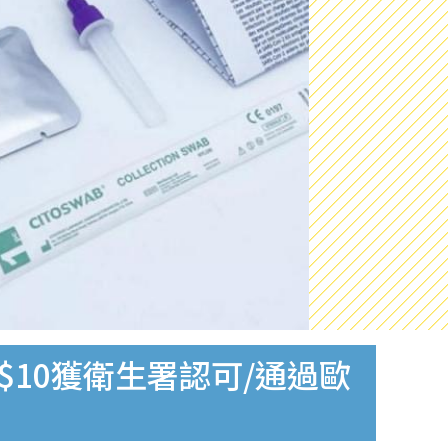
$10獲衛生署認可/通過歐