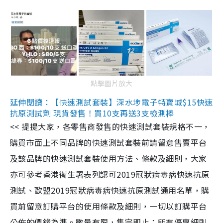
點擊圖片放大
延伸閱讀：【快速測試套裝】深水埗電子特賣城$15快速
抗原測試劑 現貨發售！買10支再送3支檢測棒
<< 提提大家，各零售商發售的快速測試套裝規格不一，
購買市面上不同品牌的快速測試套裝前請留意售賣平台
及該品牌的快速測試套裝使用方法、條款及細則，大家
亦可參考香港衞生署表列認可2019冠狀病毒病快速抗原
測試、歐盟2019冠狀病毒病快速抗原測試通用名單，購
買前留意訂購平台的使用條款及細則，一切以訂購平台
公佈的價錢為準。數量有限，售完即止；所有優惠細則