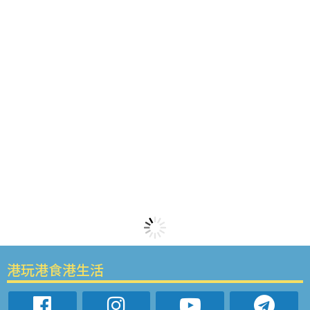
港玩港食港生活