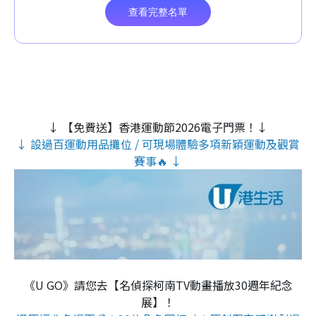
↓ 【免費送】香港運動節2026電子門票！↓
↓ 設過百運動用品攤位 / 可現場體驗多項新穎運動及觀賞
賽事🔥 ↓
《U GO》請您去【名偵探柯南TV動畫播放30週年紀念
展】！