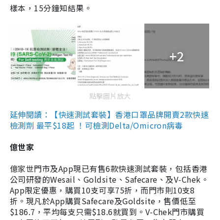
樣本，15分鐘知結果。
+2
點擊圖片放大
延伸閱讀：【快速測試套裝】香港口罩品牌開賣2款快速
檢測劑 最平$18起 ！可檢測Delta/Omicron病毒
億世家
億家世門市及App現已有售6款快速測試套裝，包括香港
公司研發的Wesail、Goldsite、Safecare、及V-Chek。
App限定優惠，購買10支可享75折，而門市則10支8
折。現凡於App購買Safecare及Goldsite，售價低至
$186.7，平均每支只需$18.6就買到。V-Chek門市購買