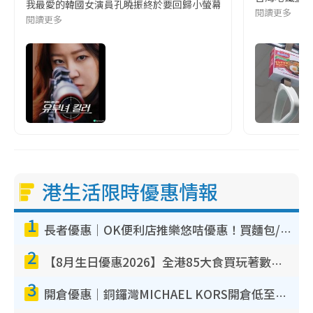
我最愛的韓國女演員孔曉振終於要回歸小螢幕啦!這次的劇本改編自同名
閱讀更多
閱讀更多
港生活限時優惠情報
1
長者優惠｜OK便利店推樂悠咭優惠！買麵包/牛奶/保健品拍卡即減
2
【8月生日優惠2026】全港85大食買玩著數攻略 自助餐/火鍋放題同行免費＋誠品/DONKI送現金券
3
開倉優惠｜銅鑼灣MICHAEL KORS開倉低至17折！直擊$500起買手袋/銀包/鞋款 必買經典Jet Set系列