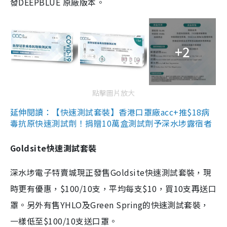
發DEEPBLUE 原廠版本。
+2
點擊圖片放大
延伸閱讀：【快速測試套裝】香港口罩廠acc+推$18病
毒抗原快速測試劑！捐贈10萬盒測試劑予深水埗露宿者
Goldsite快速測試套裝
深水埗電子特賣城現正發售Goldsite快速測試套裝，現
時更有優惠，$100/10支，平均每支$10，買10支再送口
罩。另外有售YHLO及Green Spring的快速測試套裝，
一樣低至$100/10支送口罩。