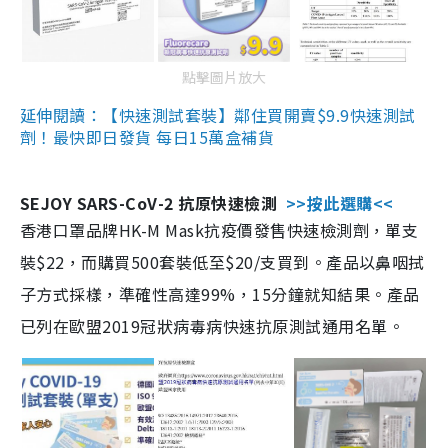
點擊圖片放大
延伸閱讀：【快速測試套裝】鄰住買開賣$9.9快速測試
劑！最快即日發貨 每日15萬盒補貨
SEJOY SARS-CoV-2 抗原快速檢測
>>按此選購<<
香港口罩品牌HK-M Mask抗疫價發售快速檢測劑，單支
裝$22，而購買500套裝低至$20/支買到。產品以鼻咽拭
子方式採樣，準確性高達99%，15分鐘就知結果。產品
已列在歐盟2019冠狀病毒病快速抗原測試通用名單。