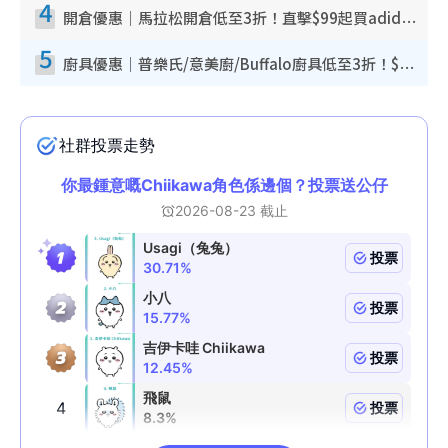
4
開倉優惠｜馬拉松開倉低至3折！直擊$99起買adidas／New Balance／Puma鞋款 STANLEY保溫杯劈價至$119起
5
廚具優惠｜普樂氏/意美廚/Buffalo廚具低至3折！$89起買煎鍋／炒鑊／個人鍋 同場小家電激減至$99起