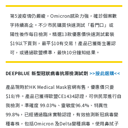
第5波疫情仍嚴峻，Omicron感染力強，確診個案數
字持續高企。不少市民購買快速測試「看門口」或
陽性後作每日檢測。精選13款優惠價快速測試套裝
$19以下買到，最平$10有交易！產品已獲衛生署認
可，或通過歐盟標準，最快10分鐘知結果。
DEEPBLUE 新型冠狀病毒抗原檢測試劑
>>按此選購<<
產品現時於HK Medical Mask官網有售，優惠價只要
$18/件。產品已獲得歐盟CE1434認證，可供民眾進行自
我檢測。準確度 99.03%、靈敏度96.4%、特異性
99.8%，已經通過臨床實驗認證，有效檢測新冠病毒變
種毒株，包括Omicron 及Delta變種病毒。使用鼻拭子