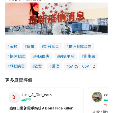
著數
疫情
新冠肺炎
快速測試套裝
快速測試
網購優惠
網購平台
衞生署
冠狀病毒
歐盟
護理
SARS－CoV－2
更多真實評價
Just_A_Girl_eats
co c
娛樂
吹
台灣
追劇日常🎬 殺手媽咪 A Bona Fide Killer
台灣地鐵宣