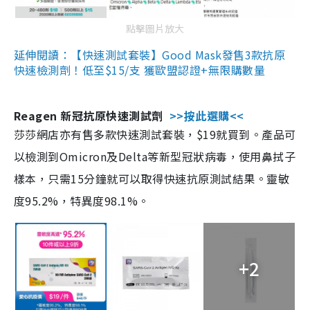
點擊圖片放大
延伸閱讀：【快速測試套裝】Good Mask發售3款抗原
快速檢測劑！低至$15/支 獲歐盟認證+無限購數量
Reagen 新冠抗原快速測試劑
>>按此選購<<
莎莎網店亦有售多款快速測試套裝，$19就買到。產品可
以檢測到Omicron及Delta等新型冠狀病毒，使用鼻拭子
樣本，只需15分鐘就可以取得快速抗原測試結果。靈敏
度95.2%，特異度98.1%。
+2