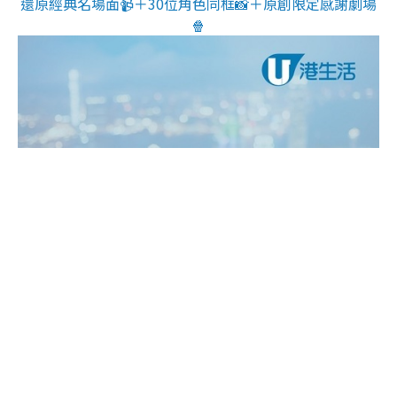
還原經典名場面📹＋30位角色同框📸＋原創限定感謝劇場
🍿