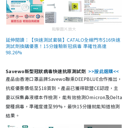
點擊圖片放大
延伸閱讀：【快速測試套裝】CATALO全線門市$16快速
測試劑換購優惠！15分鐘驗新冠病毒 準確性高達
98.26%
Savewo新型冠狀病毒快速抗原測試劑
>>按此選購<<
產品由香港口罩品牌Savewo聯乘DEEPBLUE合作推出，
抗疫優惠價低至$18買到。產品已獲得歐盟CE認證，主
要以採集鼻液樣本作檢測，能有效檢測Omicron及Delta
變種病毒，準確度達至99%，最快15分鐘就能知道檢測
結果。