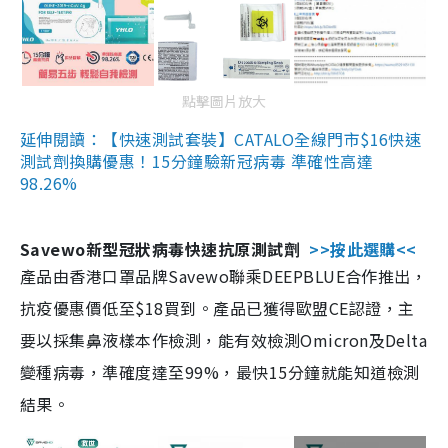
點擊圖片放大
延伸閱讀：【快速測試套裝】CATALO全線門市$16快速
測試劑換購優惠！15分鐘驗新冠病毒 準確性高達
98.26%
Savewo新型冠狀病毒快速抗原測試劑
>>按此選購<<
產品由香港口罩品牌Savewo聯乘DEEPBLUE合作推出，
抗疫優惠價低至$18買到。產品已獲得歐盟CE認證，主
要以採集鼻液樣本作檢測，能有效檢測Omicron及Delta
變種病毒，準確度達至99%，最快15分鐘就能知道檢測
結果。