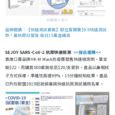
點擊圖片放大
延伸閱讀：【快速測試套裝】鄰住買開賣$9.9快速測試
劑！最快即日發貨 每日15萬盒補貨
SEJOY SARS-CoV-2 抗原快速檢測
>>按此選購<<
香港口罩品牌HK-M Mask抗疫價發售快速檢測劑，單支
裝$22，而購買500套裝低至$20/支買到。產品以鼻咽拭
子方式採樣，準確性高達99%，15分鐘就知結果。產品
已列在歐盟2019冠狀病毒病快速抗原測試通用名單。