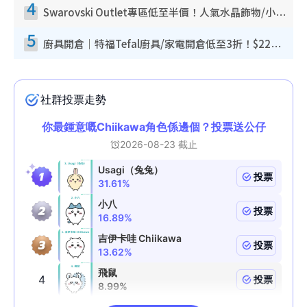
4
Swarovski Outlet專區低至半價！人氣水晶飾物/小擺設$138起！迪士尼款/水晶高跟鞋都有平
5
廚具開倉｜特福Tefal廚具/家電開倉低至3折！$220起買平底鍋/炒鑊/湯煲！電飯煲/吸塵機/燙斗$418起