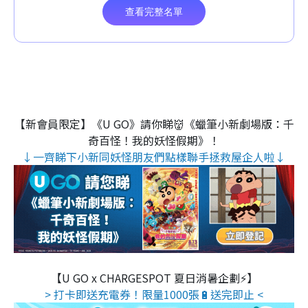
【新會員限定】《U GO》請你睇👹《蠟筆小新劇場版：千
奇百怪！我的妖怪假期》！
↓一齊睇下小新同妖怪朋友們點樣聯手拯救屋企人啦↓
【U GO x CHARGESPOT 夏日消暑企劃⚡】
> 打卡即送充電券！限量1000張🔋送完即止 <