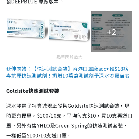
發DEEPBLUE 原廠版本。
+2
點擊圖片放大
延伸閱讀：【快速測試套裝】香港口罩廠acc+推$18病
毒抗原快速測試劑！捐贈10萬盒測試劑予深水埗露宿者
Goldsite快速測試套裝
深水埗電子特賣城現正發售Goldsite快速測試套裝，現
時更有優惠，$100/10支，平均每支$10，買10支再送口
罩。另外有售YHLO及Green Spring的快速測試套裝，
一樣低至$100/10支送口罩。