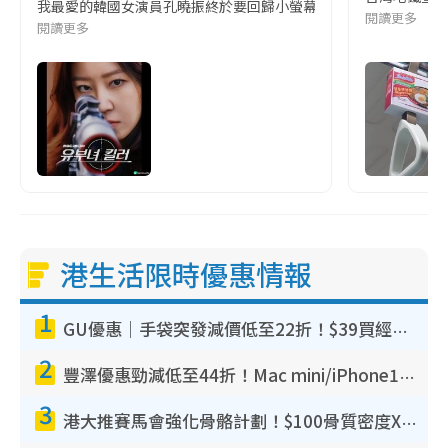
我最愛的韓國女演員孔曉振終於要回歸小螢幕啦!這次的劇本改編自同名
閱讀更多
閱讀更多
港生活限時優惠情報
1
GU優惠｜手袋突發減價低至22折！$39買經典波士頓包/餃子袋！飾物同步減價$29起！
2
豐澤優惠勁減低至44折！Mac mini/iPhone17Pro大減價！廚房家電$220起
3
港大推賽馬會強化骨骼計劃！$100骨質密度X光檢查 完成免費運動訓練送超市禮券！附參加資格