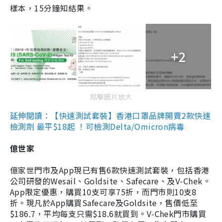
樣本，15分鐘知結果。
+2
點擊圖片放大
延伸閱讀：【快速測試套裝】香港口罩品牌開賣2款快速
檢測劑 最平$18起 ！可檢測Delta/Omicron病毒
億世家
億家世門市及App現已有售6款快速測試套裝，包括香港
公司研發的Wesail、Goldsite、Safecare、及V-Chek。
App限定優惠，購買10支可享75折，而門市則10支8
折。現凡於App購買Safecare及Goldsite，售價低至
$186.7，平均每支只需$18.6就買到。V-Chek門市購買