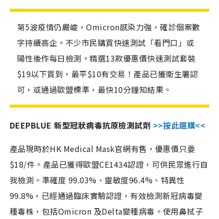
第5波疫情仍嚴峻，Omicron感染力強，確診個案數
字持續高企。不少市民購買快速測試「看門口」或
陽性後作每日檢測。精選13款優惠價快速測試套裝
$19以下買到，最平$10有交易！產品已獲衛生署認
可，或通過歐盟標準，最快10分鐘知結果。
DEEPBLUE 新型冠狀病毒抗原檢測試劑
>>按此選購<<
產品現時於HK Medical Mask官網有售，優惠價只要
$18/件。產品已獲得歐盟CE1434認證，可供民眾進行自
我檢測。準確度 99.03%、靈敏度96.4%、特異性
99.8%，已經通過臨床實驗認證，有效檢測新冠病毒變
種毒株，包括Omicron 及Delta變種病毒。使用鼻拭子