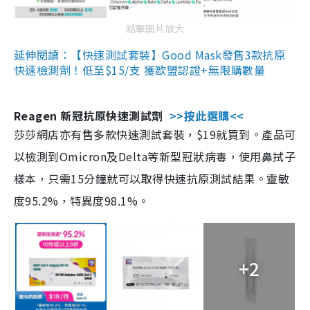
點擊圖片放大
延伸閱讀：【快速測試套裝】Good Mask發售3款抗原
快速檢測劑！低至$15/支 獲歐盟認證+無限購數量
Reagen 新冠抗原快速測試劑
>>按此選購<<
莎莎網店亦有售多款快速測試套裝，$19就買到。產品可
以檢測到Omicron及Delta等新型冠狀病毒，使用鼻拭子
樣本，只需15分鐘就可以取得快速抗原測試結果。靈敏
度95.2%，特異度98.1%。
+2