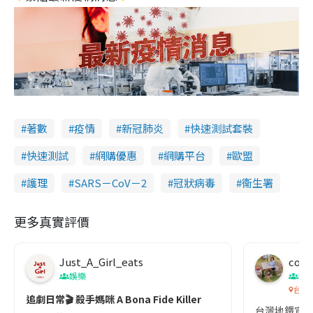
著數
疫情
新冠肺炎
快速測試套裝
快速測試
網購優惠
網購平台
歐盟
護理
SARS－CoV－2
冠狀病毒
衞生署
更多真實評價
Just_A_Girl_eats
co c
娛樂
吹
台灣
追劇日常🎬 殺手媽咪 A Bona Fide Killer
台灣地鐵宣