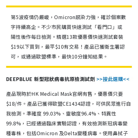
第5波疫情仍嚴峻，Omicron感染力強，確診個案數
字持續高企。不少市民購買快速測試「看門口」或
陽性後作每日檢測。精選13款優惠價快速測試套裝
$19以下買到，最平$10有交易！產品已獲衛生署認
可，或通過歐盟標準，最快10分鐘知結果。
DEEPBLUE 新型冠狀病毒抗原檢測試劑
>>按此選購<<
產品現時於HK Medical Mask官網有售，優惠價只要
$18/件。產品已獲得歐盟CE1434認證，可供民眾進行自
我檢測。準確度 99.03%、靈敏度96.4%、特異性
99.8%，已經通過臨床實驗認證，有效檢測新冠病毒變
種毒株，包括Omicron 及Delta變種病毒。使用鼻拭子