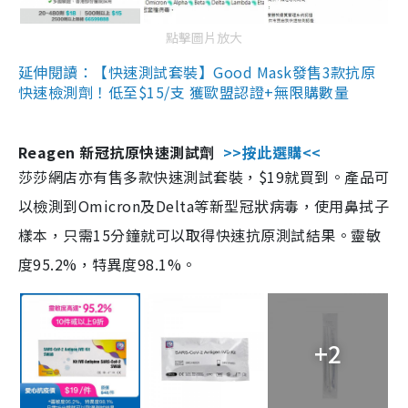
點擊圖片放大
延伸閱讀：【快速測試套裝】Good Mask發售3款抗原
快速檢測劑！低至$15/支 獲歐盟認證+無限購數量
Reagen 新冠抗原快速測試劑
>>按此選購<<
莎莎網店亦有售多款快速測試套裝，$19就買到。產品可
以檢測到Omicron及Delta等新型冠狀病毒，使用鼻拭子
樣本，只需15分鐘就可以取得快速抗原測試結果。靈敏
度95.2%，特異度98.1%。
+2