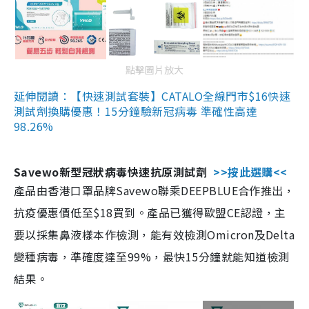
點擊圖片放大
延伸閱讀：【快速測試套裝】CATALO全線門市$16快速
測試劑換購優惠！15分鐘驗新冠病毒 準確性高達
98.26%
Savewo新型冠狀病毒快速抗原測試劑
>>按此選購<<
產品由香港口罩品牌Savewo聯乘DEEPBLUE合作推出，
抗疫優惠價低至$18買到。產品已獲得歐盟CE認證，主
要以採集鼻液樣本作檢測，能有效檢測Omicron及Delta
變種病毒，準確度達至99%，最快15分鐘就能知道檢測
結果。