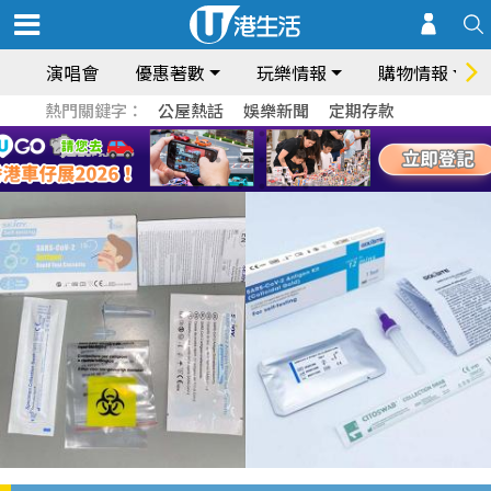
演唱會
優惠著數
玩樂情報
購物情報
熱門關鍵字：
公屋熱話
娛樂新聞
定期存款