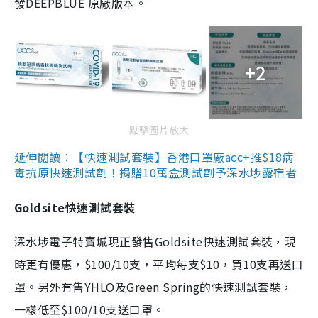
發DEEPBLUE 原廠版本。
+2
點擊圖片放大
延伸閱讀：【快速測試套裝】香港口罩廠acc+推$18病
毒抗原快速測試劑！捐贈10萬盒測試劑予深水埗露宿者
Goldsite快速測試套裝
深水埗電子特賣城現正發售Goldsite快速測試套裝，現
時更有優惠，$100/10支，平均每支$10，買10支再送口
罩。另外有售YHLO及Green Spring的快速測試套裝，
一樣低至$100/10支送口罩。