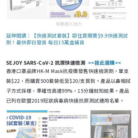
點擊圖片放大
延伸閱讀：【快速測試套裝】鄰住買開賣$9.9快速測試
劑！最快即日發貨 每日15萬盒補貨
SEJOY SARS-CoV-2 抗原快速檢測
>>按此選購<<
香港口罩品牌HK-M Mask抗疫價發售快速檢測劑，單支
裝$22，而購買500套裝低至$20/支買到。產品以鼻咽拭
子方式採樣，準確性高達99%，15分鐘就知結果。產品
已列在歐盟2019冠狀病毒病快速抗原測試通用名單。