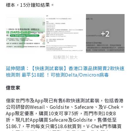
樣本，15分鐘知結果。
+2
點擊圖片放大
延伸閱讀：【快速測試套裝】香港口罩品牌開賣2款快速
檢測劑 最平$18起 ！可檢測Delta/Omicron病毒
億世家
億家世門市及App現已有售6款快速測試套裝，包括香港
公司研發的Wesail、Goldsite、Safecare、及V-Chek。
App限定優惠，購買10支可享75折，而門市則10支8
折。現凡於App購買Safecare及Goldsite，售價低至
$186.7，平均每支只需$18.6就買到。V-Chek門市購買