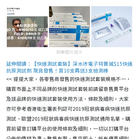
點擊圖片放大
延伸閱讀：【快速測試套裝】深水埗電子特賣城$15快速
抗原測試劑 現貨發售！買10支再送3支檢測棒
<< 提提大家，各零售商發售的快速測試套裝規格不一，
購買市面上不同品牌的快速測試套裝前請留意售賣平台
及該品牌的快速測試套裝使用方法、條款及細則，大家
亦可參考香港衞生署表列認可2019冠狀病毒病快速抗原
測試、歐盟2019冠狀病毒病快速抗原測試通用名單，購
買前留意訂購平台的使用條款及細則，一切以訂購平台
公佈的價錢為準。數量有限，售完即止；所有優惠細則