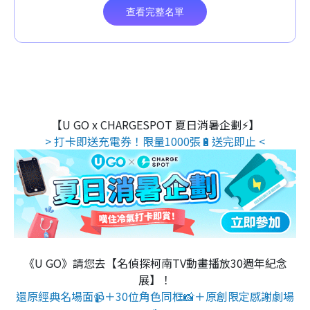
【U GO x CHARGESPOT 夏日消暑企劃⚡】
> 打卡即送充電券！限量1000張🔋送完即止 <
《U GO》請您去【名偵探柯南TV動畫播放30週年紀念
展】！
還原經典名場面📹＋30位角色同框📸＋原創限定感謝劇場