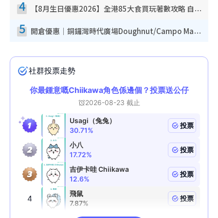
4
【8月生日優惠2026】全港85大食買玩著數攻略 自助餐/火鍋放題同行免費＋誠品/DONKI送現金券
5
開倉優惠｜銅鑼灣時代廣場Doughnut/Campo Marzio開倉低至1折！背囊、書包、手袋劈價$200起