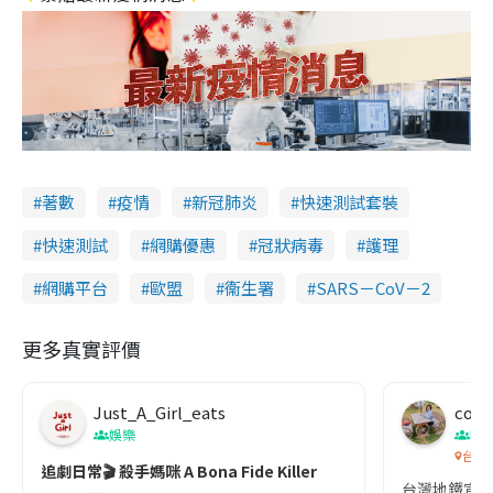
著數
疫情
新冠肺炎
快速測試套裝
快速測試
網購優惠
冠狀病毒
護理
網購平台
歐盟
衞生署
SARS－CoV－2
更多真實評價
Just_A_Girl_eats
co c
娛樂
吹
台灣
追劇日常🎬 殺手媽咪 A Bona Fide Killer
台灣地鐵宣