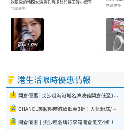
我最愛的韓國女演員孔曉振終於要回歸小螢幕啦!這次的劇本改編自同名
閱讀更多
閱讀更多
港生活限時優惠情報
1
開倉優惠 | 尖沙咀海港城名牌波鞋開倉低至1折！On鞋$899起／Joy&Peace鞋履$98起
2
CHANEL美妝限時減價低至3折！人氣粉底/唇膏/精華液低至$275！COCO香水都有平
3
開倉優惠｜尖沙咀名牌行李箱開倉低至4折！一連5日 American Tourister/ace./Hallmark $200起！