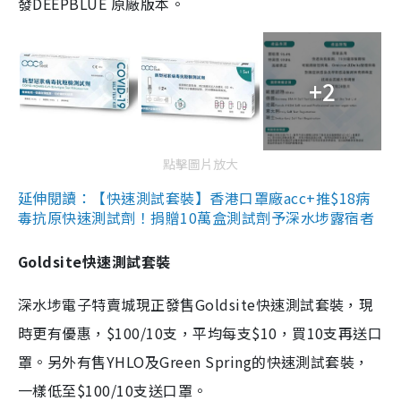
發DEEPBLUE 原廠版本。
+2
點擊圖片放大
延伸閱讀：【快速測試套裝】香港口罩廠acc+推$18病
毒抗原快速測試劑！捐贈10萬盒測試劑予深水埗露宿者
Goldsite快速測試套裝
深水埗電子特賣城現正發售Goldsite快速測試套裝，現
時更有優惠，$100/10支，平均每支$10，買10支再送口
罩。另外有售YHLO及Green Spring的快速測試套裝，
一樣低至$100/10支送口罩。