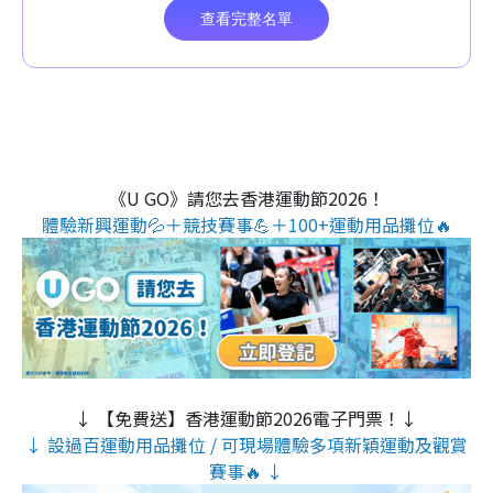
《U GO》請您去香港運動節2026！
體驗新興運動💦＋競技賽事💪＋100+運動用品攤位🔥
↓ 【免費送】香港運動節2026電子門票！↓
↓ 設過百運動用品攤位 / 可現場體驗多項新穎運動及觀賞
賽事🔥 ↓