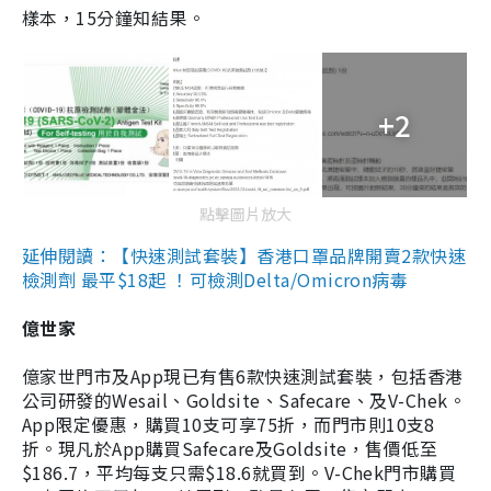
樣本，15分鐘知結果。
+2
點擊圖片放大
延伸閱讀：【快速測試套裝】香港口罩品牌開賣2款快速
檢測劑 最平$18起 ！可檢測Delta/Omicron病毒
億世家
億家世門市及App現已有售6款快速測試套裝，包括香港
公司研發的Wesail、Goldsite、Safecare、及V-Chek。
App限定優惠，購買10支可享75折，而門市則10支8
折。現凡於App購買Safecare及Goldsite，售價低至
$186.7，平均每支只需$18.6就買到。V-Chek門市購買