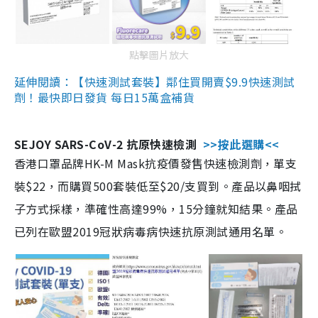
點擊圖片放大
延伸閱讀：【快速測試套裝】鄰住買開賣$9.9快速測試
劑！最快即日發貨 每日15萬盒補貨
SEJOY SARS-CoV-2 抗原快速檢測
>>按此選購<<
香港口罩品牌HK-M Mask抗疫價發售快速檢測劑，單支
裝$22，而購買500套裝低至$20/支買到。產品以鼻咽拭
子方式採樣，準確性高達99%，15分鐘就知結果。產品
已列在歐盟2019冠狀病毒病快速抗原測試通用名單。