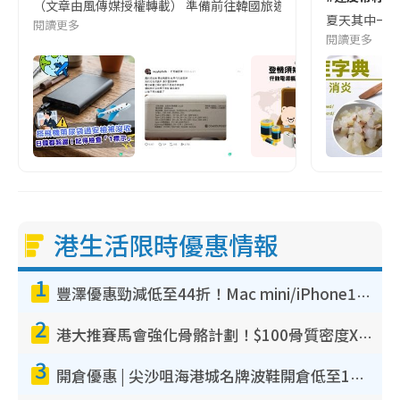
（文章由風傳媒授權轉載） 準備前往韓國旅遊的民眾，近期要特別留
夏天其中一種時
閱讀更多
閱讀更多
港生活限時優惠情報
1
豐澤優惠勁減低至44折！Mac mini/iPhone17Pro大減價！廚房家電$220起
2
港大推賽馬會強化骨骼計劃！$100骨質密度X光檢查 完成免費運動訓練送超市禮券！附參加資格
3
開倉優惠 | 尖沙咀海港城名牌波鞋開倉低至1折！On鞋$899起／Joy&Peace鞋履$98起