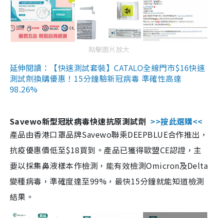
點擊圖片放大
延伸閱讀：【快速測試套裝】CATALO全線門市$16快速
測試劑換購優惠！15分鐘驗新冠病毒 準確性高達
98.26%
Savewo新型冠狀病毒快速抗原測試劑
>>按此選購<<
產品由香港口罩品牌Savewo聯乘DEEPBLUE合作推出，
抗疫優惠價低至$18買到。產品已獲得歐盟CE認證，主
要以採集鼻液樣本作檢測，能有效檢測Omicron及Delta
變種病毒，準確度達至99%，最快15分鐘就能知道檢測
結果。