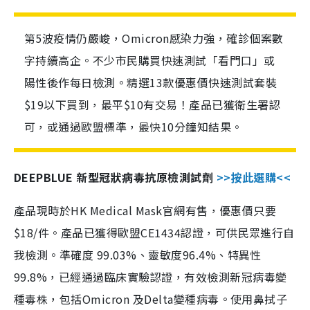
第5波疫情仍嚴峻，Omicron感染力強，確診個案數
字持續高企。不少市民購買快速測試「看門口」或
陽性後作每日檢測。精選13款優惠價快速測試套裝
$19以下買到，最平$10有交易！產品已獲衛生署認
可，或通過歐盟標準，最快10分鐘知結果。
DEEPBLUE 新型冠狀病毒抗原檢測試劑
>>按此選購<<
產品現時於HK Medical Mask官網有售，優惠價只要
$18/件。產品已獲得歐盟CE1434認證，可供民眾進行自
我檢測。準確度 99.03%、靈敏度96.4%、特異性
99.8%，已經通過臨床實驗認證，有效檢測新冠病毒變
種毒株，包括Omicron 及Delta變種病毒。使用鼻拭子