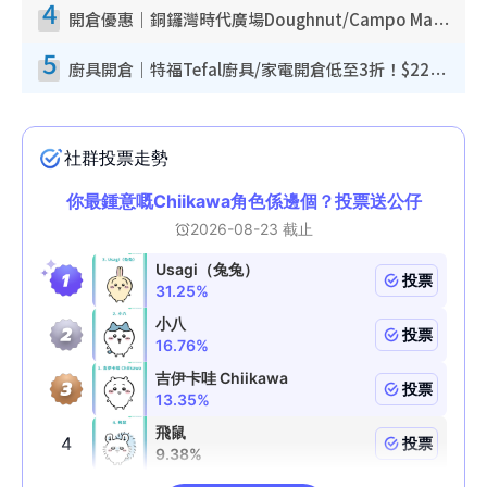
4
開倉優惠｜銅鑼灣時代廣場Doughnut/Campo Marzio開倉低至1折！背囊、書包、手袋劈價$200起
5
廚具開倉｜特福Tefal廚具/家電開倉低至3折！$220起買平底鍋/炒鑊/湯煲！電飯煲/吸塵機/燙斗$418起