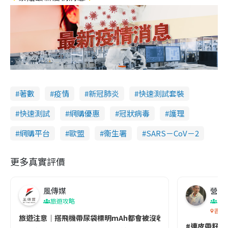
著數
疫情
新冠肺炎
快速測試套裝
快速測試
網購優惠
冠狀病毒
護理
網購平台
歐盟
衞生署
SARS－CoV－2
更多真實評價
風傳媒
營養教
旅遊攻略
生
香港
旅遊注意｜搭飛機帶尿袋標明mAh都會被沒收😱出發前切記檢查「1
#連皮帶籽都