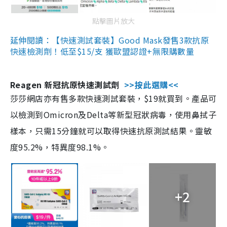
點擊圖片放大
延伸閱讀：【快速測試套裝】Good Mask發售3款抗原
快速檢測劑！低至$15/支 獲歐盟認證+無限購數量
Reagen 新冠抗原快速測試劑
>>按此選購<<
莎莎網店亦有售多款快速測試套裝，$19就買到。產品可
以檢測到Omicron及Delta等新型冠狀病毒，使用鼻拭子
樣本，只需15分鐘就可以取得快速抗原測試結果。靈敏
度95.2%，特異度98.1%。
+2