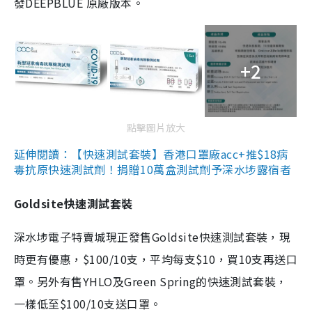
發DEEPBLUE 原廠版本。
+2
點擊圖片放大
延伸閱讀：【快速測試套裝】香港口罩廠acc+推$18病
毒抗原快速測試劑！捐贈10萬盒測試劑予深水埗露宿者
Goldsite快速測試套裝
深水埗電子特賣城現正發售Goldsite快速測試套裝，現
時更有優惠，$100/10支，平均每支$10，買10支再送口
罩。另外有售YHLO及Green Spring的快速測試套裝，
一樣低至$100/10支送口罩。