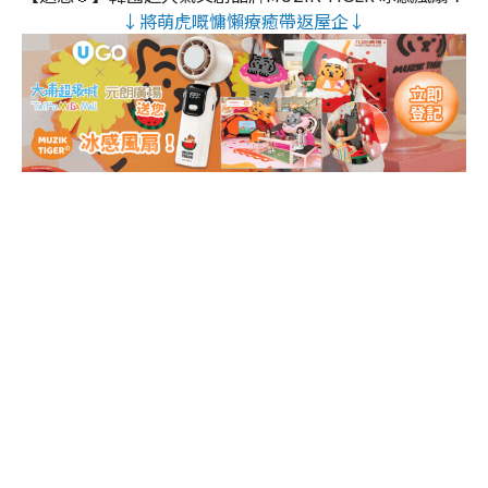
↓將萌虎嘅慵懶療癒帶返屋企↓