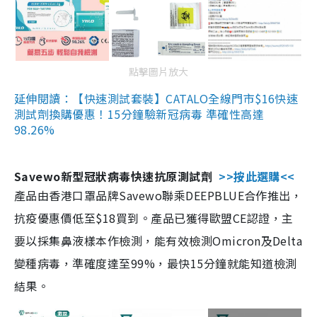
點擊圖片放大
延伸閱讀：【快速測試套裝】CATALO全線門市$16快速
測試劑換購優惠！15分鐘驗新冠病毒 準確性高達
98.26%
Savewo新型冠狀病毒快速抗原測試劑
>>按此選購<<
產品由香港口罩品牌Savewo聯乘DEEPBLUE合作推出，
抗疫優惠價低至$18買到。產品已獲得歐盟CE認證，主
要以採集鼻液樣本作檢測，能有效檢測Omicron及Delta
變種病毒，準確度達至99%，最快15分鐘就能知道檢測
結果。