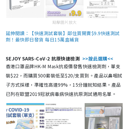
點擊圖片放大
延伸閱讀：【快速測試套裝】鄰住買開賣$9.9快速測試
劑！最快即日發貨 每日15萬盒補貨
SEJOY SARS-CoV-2 抗原快速檢測
>>按此選購<<
香港口罩品牌HK-M Mask抗疫價發售快速檢測劑，單支
裝$22，而購買500套裝低至$20/支買到。產品以鼻咽拭
子方式採樣，準確性高達99%，15分鐘就知結果。產品
已列在歐盟2019冠狀病毒病快速抗原測試通用名單。