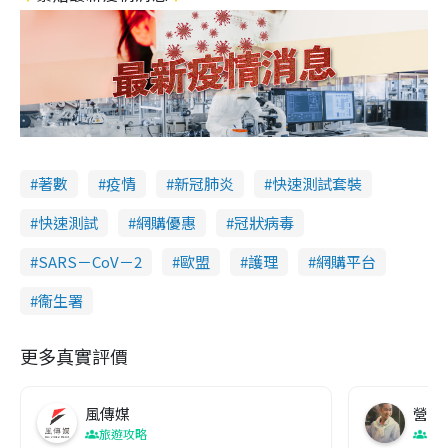
著數
疫情
新冠肺炎
快速測試套裝
快速測試
網購優惠
冠狀病毒
SARS－CoV－2
歐盟
護理
網購平台
衞生署
更多真實評價
風傳媒
營養教
旅遊攻略
生