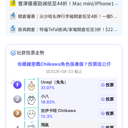
3
豐澤優惠勁減低至44折！Mac mini/iPhone17Pro大減價！廚房家電$220起
4
開倉優惠｜尖沙咀名牌行李箱開倉低至4折！一連5日 American Tourister/ace./Hallmark $200起！
5
廚具開倉｜特福Tefal廚具/家電開倉低至3折！$220起買平底鍋/炒鑊/湯煲！電飯煲/吸塵機/燙斗$418起