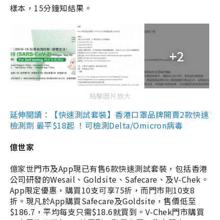
樣本，15分鐘知結果。
+2
點擊圖片放大
延伸閱讀：【快速測試套裝】香港口罩品牌開賣2款快速
檢測劑 最平$18起 ！可檢測Delta/Omicron病毒
億世家
億家世門市及App現已有售6款快速測試套裝，包括香港
公司研發的Wesail、Goldsite、Safecare、及V-Chek。
App限定優惠，購買10支可享75折，而門市則10支8
折。現凡於App購買Safecare及Goldsite，售價低至
$186.7，平均每支只需$18.6就買到。V-Chek門市購買