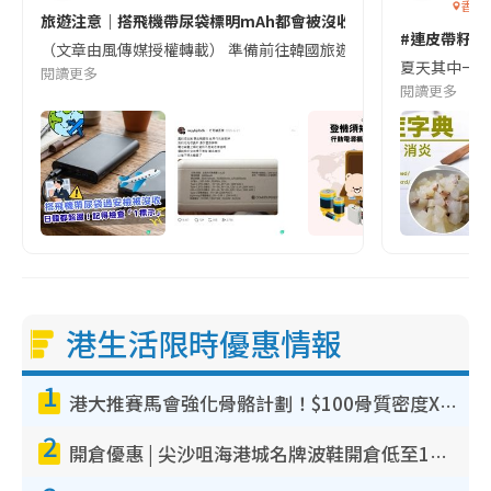
香港
旅遊注意｜搭飛機帶尿袋標明mAh都會被沒收😱出發前切記檢查「1
#連皮帶籽都
（文章由風傳媒授權轉載） 準備前往韓國旅遊的民眾，近期要特別留
夏天其中一種時
閱讀更多
閱讀更多
港生活限時優惠情報
1
港大推賽馬會強化骨骼計劃！$100骨質密度X光檢查 完成免費運動訓練送超市禮券！附參加資格
2
開倉優惠 | 尖沙咀海港城名牌波鞋開倉低至1折！On鞋$899起／Joy&Peace鞋履$98起