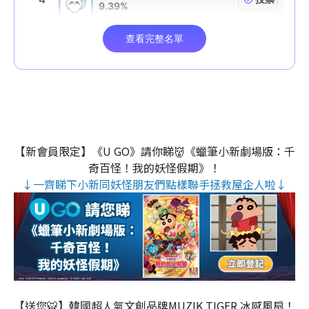
【新會員限定】《U GO》請你睇👹《蠟筆小新劇場版：千
奇百怪！我的妖怪假期》！
↓一齊睇下小新同妖怪朋友們點樣聯手拯救屋企人啦↓
【送您🐯】韓國超人氣文創品牌MUZIK TIGER 冰感風扇！