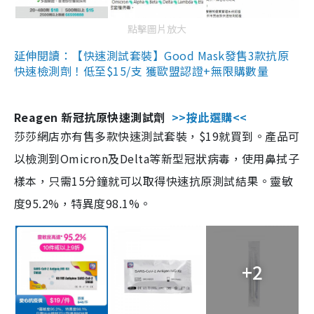
點擊圖片放大
延伸閱讀：【快速測試套裝】Good Mask發售3款抗原
快速檢測劑！低至$15/支 獲歐盟認證+無限購數量
Reagen 新冠抗原快速測試劑
>>按此選購<<
莎莎網店亦有售多款快速測試套裝，$19就買到。產品可
以檢測到Omicron及Delta等新型冠狀病毒，使用鼻拭子
樣本，只需15分鐘就可以取得快速抗原測試結果。靈敏
度95.2%，特異度98.1%。
+2