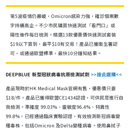
第5波疫情仍嚴峻，Omicron感染力強，確診個案數
字持續高企。不少市民購買快速測試「看門口」或
陽性後作每日檢測。精選13款優惠價快速測試套裝
$19以下買到，最平$10有交易！產品已獲衛生署認
可，或通過歐盟標準，最快10分鐘知結果。
DEEPBLUE 新型冠狀病毒抗原檢測試劑
>>按此選購<<
產品現時於HK Medical Mask官網有售，優惠價只要
$18/件。產品已獲得歐盟CE1434認證，可供民眾進行自
我檢測。準確度 99.03%、靈敏度96.4%、特異性
99.8%，已經通過臨床實驗認證，有效檢測新冠病毒變
種毒株，包括Omicron 及Delta變種病毒。使用鼻拭子