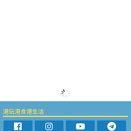
港玩港食港生活