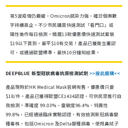
第5波疫情仍嚴峻，Omicron感染力強，確診個案數
字持續高企。不少市民購買快速測試「看門口」或
陽性後作每日檢測。精選13款優惠價快速測試套裝
$19以下買到，最平$10有交易！產品已獲衛生署認
可，或通過歐盟標準，最快10分鐘知結果。
DEEPBLUE 新型冠狀病毒抗原檢測試劑
>>按此選購<<
產品現時於HK Medical Mask官網有售，優惠價只要
$18/件。產品已獲得歐盟CE1434認證，可供民眾進行自
我檢測。準確度 99.03%、靈敏度96.4%、特異性
99.8%，已經通過臨床實驗認證，有效檢測新冠病毒變
種毒株，包括Omicron 及Delta變種病毒。使用鼻拭子