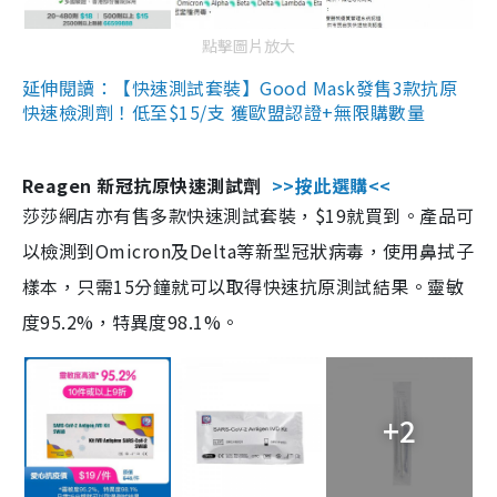
點擊圖片放大
延伸閱讀：【快速測試套裝】Good Mask發售3款抗原
快速檢測劑！低至$15/支 獲歐盟認證+無限購數量
Reagen 新冠抗原快速測試劑
>>按此選購<<
莎莎網店亦有售多款快速測試套裝，$19就買到。產品可
以檢測到Omicron及Delta等新型冠狀病毒，使用鼻拭子
樣本，只需15分鐘就可以取得快速抗原測試結果。靈敏
度95.2%，特異度98.1%。
+2