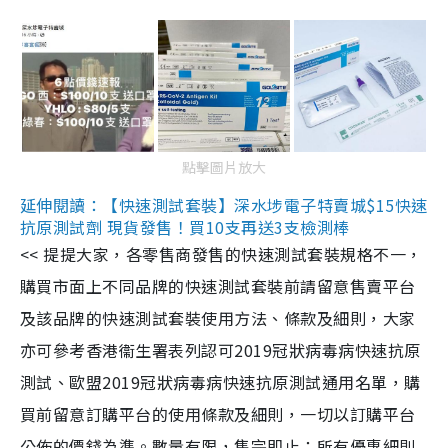
點擊圖片放大
延伸閱讀：【快速測試套裝】深水埗電子特賣城$15快速
抗原測試劑 現貨發售！買10支再送3支檢測棒
<< 提提大家，各零售商發售的快速測試套裝規格不一，
購買市面上不同品牌的快速測試套裝前請留意售賣平台
及該品牌的快速測試套裝使用方法、條款及細則，大家
亦可參考香港衞生署表列認可2019冠狀病毒病快速抗原
測試、歐盟2019冠狀病毒病快速抗原測試通用名單，購
買前留意訂購平台的使用條款及細則，一切以訂購平台
公佈的價錢為準。數量有限，售完即止；所有優惠細則