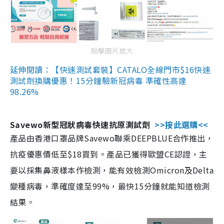
點擊圖片放大
延伸閱讀：【快速測試套裝】CATALO全線門市$16快速
測試劑換購優惠！15分鐘驗新冠病毒 準確性高達
98.26%
Savewo新型冠狀病毒快速抗原測試劑
>>按此選購<<
產品由香港口罩品牌Savewo聯乘DEEPBLUE合作推出，
抗疫優惠價低至$18買到。產品已獲得歐盟CE認證，主
要以採集鼻液樣本作檢測，能有效檢測Omicron及Delta
變種病毒，準確度達至99%，最快15分鐘就能知道檢測
結果。