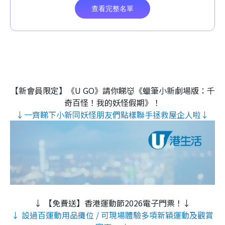
【新會員限定】《U GO》請你睇👹《蠟筆小新劇場版：千
奇百怪！我的妖怪假期》！
↓一齊睇下小新同妖怪朋友們點樣聯手拯救屋企人啦↓
↓ 【免費送】香港運動節2026電子門票！↓
↓ 設過百運動用品攤位 / 可現場體驗多項新穎運動及觀賞