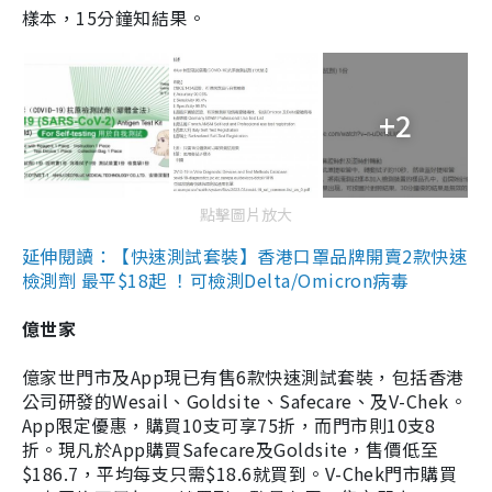
樣本，15分鐘知結果。
+2
點擊圖片放大
延伸閱讀：【快速測試套裝】香港口罩品牌開賣2款快速
檢測劑 最平$18起 ！可檢測Delta/Omicron病毒
億世家
億家世門市及App現已有售6款快速測試套裝，包括香港
公司研發的Wesail、Goldsite、Safecare、及V-Chek。
App限定優惠，購買10支可享75折，而門市則10支8
折。現凡於App購買Safecare及Goldsite，售價低至
$186.7，平均每支只需$18.6就買到。V-Chek門市購買