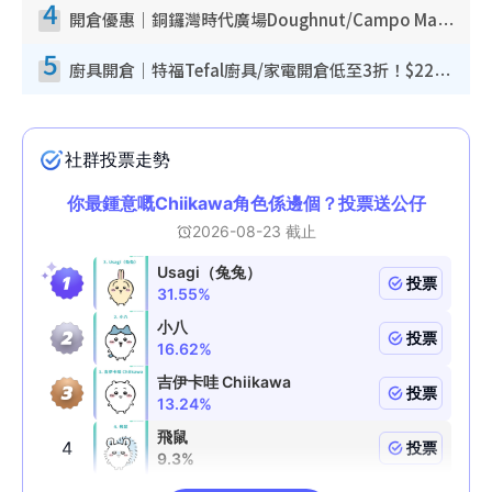
4
開倉優惠｜銅鑼灣時代廣場Doughnut/Campo Marzio開倉低至1折！背囊、書包、手袋劈價$200起
5
廚具開倉｜特福Tefal廚具/家電開倉低至3折！$220起買平底鍋/炒鑊/湯煲！電飯煲/吸塵機/燙斗$418起