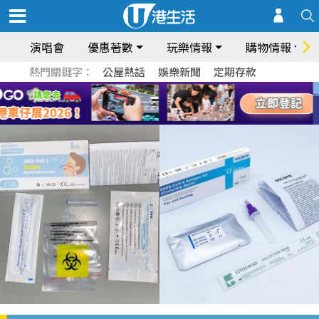
演唱會
優惠著數
玩樂情報
購物情報
熱門關鍵字：
公屋熱話
娛樂新聞
定期存款