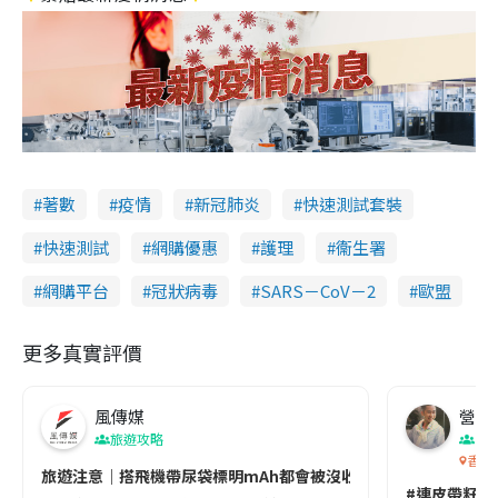
著數
疫情
新冠肺炎
快速測試套裝
快速測試
網購優惠
護理
衞生署
網購平台
冠狀病毒
SARS－CoV－2
歐盟
更多真實評價
風傳媒
營養教
旅遊攻略
生
香港
旅遊注意｜搭飛機帶尿袋標明mAh都會被沒收😱出發前切記檢查「1
#連皮帶籽都