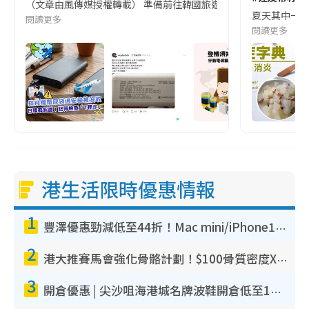
（文章由風傳媒授權轉載） 準備前往韓國旅遊的民眾，近期要特別留
夏天其中一種時
閱讀更多
閱讀更多
港生活限時優惠情報
1
豐澤優惠勁減低至44折！Mac mini/iPhone17Pro大減價！廚房家電$220起
2
港大推賽馬會強化骨骼計劃！$100骨質密度X光檢查 完成免費運動訓練送超市禮券！附參加資格
3
開倉優惠 | 尖沙咀海港城名牌波鞋開倉低至1折！On鞋$899起／Joy&Peace鞋履$98起