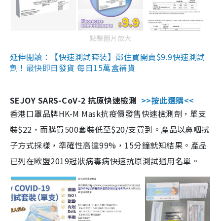
點擊圖片放大
延伸閱讀：【快速測試套裝】鄰住買開賣$9.9快速測試
劑！最快即日發貨 每日15萬盒補貨
SEJOY SARS-CoV-2 抗原快速檢測
>>按此選購<<
香港口罩品牌HK-M Mask抗疫價發售快速檢測劑，單支
裝$22，而購買500套裝低至$20/支買到。產品以鼻咽拭
子方式採樣，準確性高達99%，15分鐘就知結果。產品
已列在歐盟2019冠狀病毒病快速抗原測試通用名單。