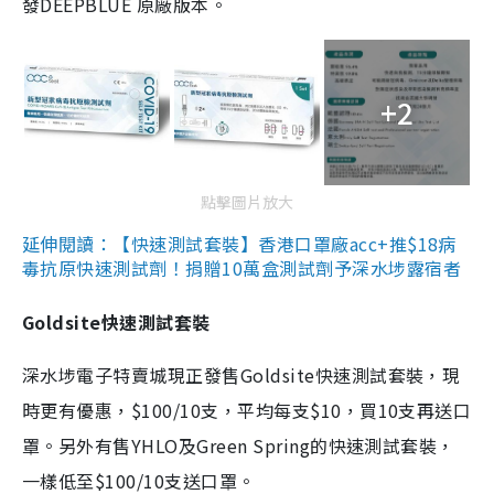
發DEEPBLUE 原廠版本。
+2
點擊圖片放大
延伸閱讀：【快速測試套裝】香港口罩廠acc+推$18病
毒抗原快速測試劑！捐贈10萬盒測試劑予深水埗露宿者
Goldsite快速測試套裝
深水埗電子特賣城現正發售Goldsite快速測試套裝，現
時更有優惠，$100/10支，平均每支$10，買10支再送口
罩。另外有售YHLO及Green Spring的快速測試套裝，
一樣低至$100/10支送口罩。