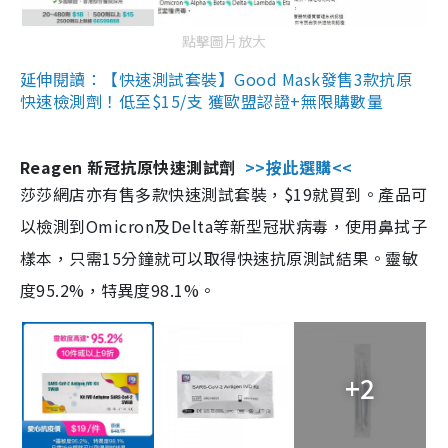
點擊圖片放大
延伸閱讀：【快速測試套裝】Good Mask發售3款抗原
快速檢測劑！低至$15/支 獲歐盟認證+無限購數量
Reagen 新冠抗原快速測試劑
>>按此選購<<
莎莎網店亦有售多款快速測試套裝，$19就買到。產品可
以檢測到Omicron及Delta等新型冠狀病毒，使用鼻拭子
樣本，只需15分鐘就可以取得快速抗原測試結果。靈敏
度95.2%，特異度98.1%。
+2