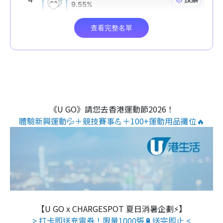
《U GO》請您去香港運動節2026！
體驗新興運動💦＋競技賽事💪＋100+運動用品攤位🔥
【U GO x CHARGESPOT 夏日消暑企劃⚡】
> 打卡即送充電券！限量1000張🔋送完即止 <