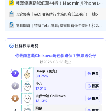
3
豐澤優惠勁減低至44折！Mac mini/iPhone17Pro大減價！廚房家電$220起
4
開倉優惠｜尖沙咀名牌行李箱開倉低至4折！一連5日 American Tourister/ace./Hallmark $200起！
5
廚具開倉｜特福Tefal廚具/家電開倉低至3折！$220起買平底鍋/炒鑊/湯煲！電飯煲/吸塵機/燙斗$418起