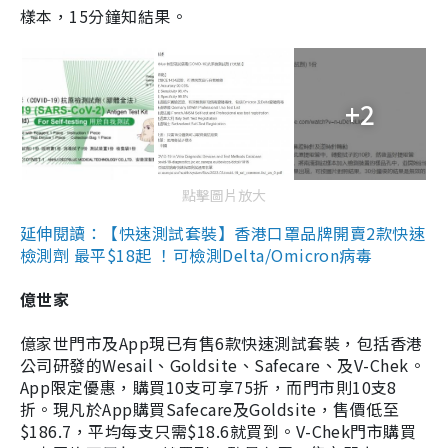
樣本，15分鐘知結果。
+2
點擊圖片放大
延伸閱讀：【快速測試套裝】香港口罩品牌開賣2款快速
檢測劑 最平$18起 ！可檢測Delta/Omicron病毒
億世家
億家世門市及App現已有售6款快速測試套裝，包括香港
公司研發的Wesail、Goldsite、Safecare、及V-Chek。
App限定優惠，購買10支可享75折，而門市則10支8
折。現凡於App購買Safecare及Goldsite，售價低至
$186.7，平均每支只需$18.6就買到。V-Chek門市購買