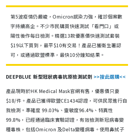
第5波疫情仍嚴峻，Omicron感染力強，確診個案數
字持續高企。不少市民購買快速測試「看門口」或
陽性後作每日檢測。精選13款優惠價快速測試套裝
$19以下買到，最平$10有交易！產品已獲衛生署認
可，或通過歐盟標準，最快10分鐘知結果。
DEEPBLUE 新型冠狀病毒抗原檢測試劑
>>按此選購<<
產品現時於HK Medical Mask官網有售，優惠價只要
$18/件。產品已獲得歐盟CE1434認證，可供民眾進行自
我檢測。準確度 99.03%、靈敏度96.4%、特異性
99.8%，已經通過臨床實驗認證，有效檢測新冠病毒變
種毒株，包括Omicron 及Delta變種病毒。使用鼻拭子