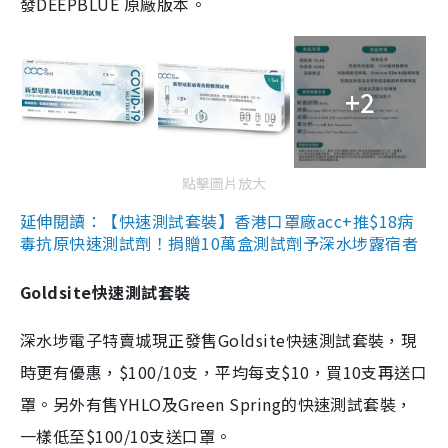
發DEEPBLUE 原廠版本。
+2
點擊圖片放大
延伸閱讀：【快速測試套裝】香港口罩廠acc+推$18病
毒抗原快速測試劑！捐贈10萬盒測試劑予深水埗露宿者
Goldsite快速測試套裝
深水埗電子特賣城現正發售Goldsite快速測試套裝，現
時更有優惠，$100/10支，平均每支$10，買10支再送口
罩。另外有售YHLO及Green Spring的快速測試套裝，
一樣低至$100/10支送口罩。