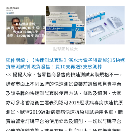
點擊圖片放大
延伸閱讀：【快速測試套裝】深水埗電子特賣城$15快速
抗原測試劑 現貨發售！買10支再送3支檢測棒
<< 提提大家，各零售商發售的快速測試套裝規格不一，
購買市面上不同品牌的快速測試套裝前請留意售賣平台
及該品牌的快速測試套裝使用方法、條款及細則，大家
亦可參考香港衞生署表列認可2019冠狀病毒病快速抗原
測試、歐盟2019冠狀病毒病快速抗原測試通用名單，購
買前留意訂購平台的使用條款及細則，一切以訂購平台
公佈的價錢為準。數量有限，售完即止；所有優惠細則