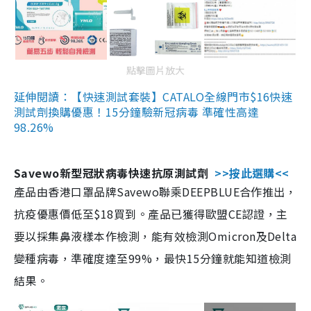
點擊圖片放大
延伸閱讀：【快速測試套裝】CATALO全線門市$16快速
測試劑換購優惠！15分鐘驗新冠病毒 準確性高達
98.26%
Savewo新型冠狀病毒快速抗原測試劑
>>按此選購<<
產品由香港口罩品牌Savewo聯乘DEEPBLUE合作推出，
抗疫優惠價低至$18買到。產品已獲得歐盟CE認證，主
要以採集鼻液樣本作檢測，能有效檢測Omicron及Delta
變種病毒，準確度達至99%，最快15分鐘就能知道檢測
結果。