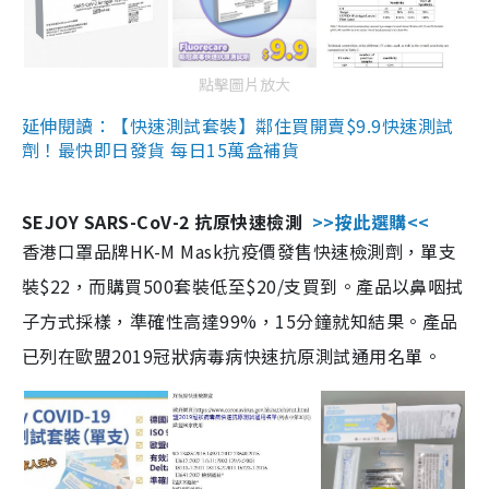
點擊圖片放大
延伸閱讀：【快速測試套裝】鄰住買開賣$9.9快速測試
劑！最快即日發貨 每日15萬盒補貨
SEJOY SARS-CoV-2 抗原快速檢測
>>按此選購<<
香港口罩品牌HK-M Mask抗疫價發售快速檢測劑，單支
裝$22，而購買500套裝低至$20/支買到。產品以鼻咽拭
子方式採樣，準確性高達99%，15分鐘就知結果。產品
已列在歐盟2019冠狀病毒病快速抗原測試通用名單。