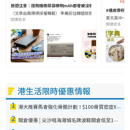
香港
旅遊注意｜搭飛機帶尿袋標明mAh都會被沒收😱出發前切記檢查「1
#連皮帶籽都
（文章由風傳媒授權轉載） 準備前往韓國旅遊的民眾，近期要特別留
夏天其中一種時
閱讀更多
閱讀更多
港生活限時優惠情報
1
港大推賽馬會強化骨骼計劃！$100骨質密度X光檢查 完成免費運動訓練送超市禮券！附參加資格
2
開倉優惠 | 尖沙咀海港城名牌波鞋開倉低至1折！On鞋$899起／Joy&Peace鞋履$98起