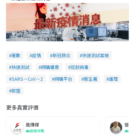
著數
疫情
新冠肺炎
快速測試套裝
快速測試
網購優惠
冠狀病毒
SARS－CoV－2
網購平台
衞生署
護理
歐盟
更多真實評價
風傳媒
營養教
旅遊攻略
生