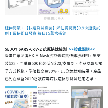
點擊圖片放大
延伸閱讀：【快速測試套裝】鄰住買開賣$9.9快速測試
劑！最快即日發貨 每日15萬盒補貨
SEJOY SARS-CoV-2 抗原快速檢測
>>按此選購<<
香港口罩品牌HK-M Mask抗疫價發售快速檢測劑，單支
裝$22，而購買500套裝低至$20/支買到。產品以鼻咽拭
子方式採樣，準確性高達99%，15分鐘就知結果。產品
已列在歐盟2019冠狀病毒病快速抗原測試通用名單。