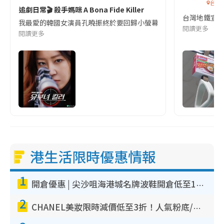
台灣
追劇日常🎬 殺手媽咪 A Bona Fide Killer
台灣地鐵宣
我最愛的韓國女演員孔曉振終於要回歸小螢幕啦!這次的劇本改編自同名
閱讀更多
閱讀更多
港生活限時優惠情報
1
開倉優惠 | 尖沙咀海港城名牌波鞋開倉低至1折！On鞋$899起／Joy&Peace鞋履$98起
2
CHANEL美妝限時減價低至3折！人氣粉底/唇膏/精華液低至$275！COCO香水都有平