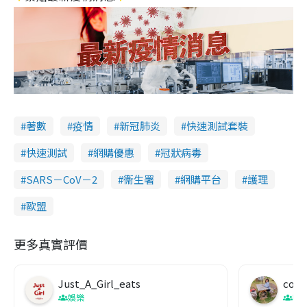
著數
疫情
新冠肺炎
快速測試套裝
快速測試
網購優惠
冠狀病毒
SARS－CoV－2
衞生署
網購平台
護理
歐盟
更多真實評價
Just_A_Girl_eats
co c
娛樂
吹