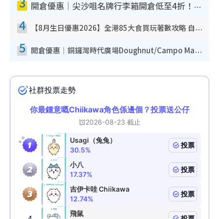
3
開倉優惠｜尖沙咀名牌行李箱開倉低至4折！一連5日 American Tourister/ace./Hallmark $200起！
4
【8月生日優惠2026】全港85大食買玩著數攻略 自助餐/火鍋放題同行免費＋誠品/DONKI送現金券
5
開倉優惠｜銅鑼灣時代廣場Doughnut/Campo Marzio開倉低至1折！背囊、書包、手袋劈價$200起