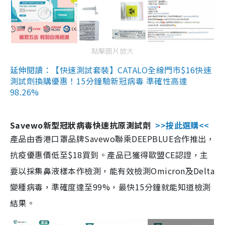
點擊圖片放大
延伸閱讀：【快速測試套裝】CATALO全線門市$16快速
測試劑換購優惠！15分鐘驗新冠病毒 準確性高達
98.26%
Savewo新型冠狀病毒快速抗原測試劑
>>按此選購<<
產品由香港口罩品牌Savewo聯乘DEEPBLUE合作推出，
抗疫優惠價低至$18買到。產品已獲得歐盟CE認證，主
要以採集鼻液樣本作檢測，能有效檢測Omicron及Delta
變種病毒，準確度達至99%，最快15分鐘就能知道檢測
結果。