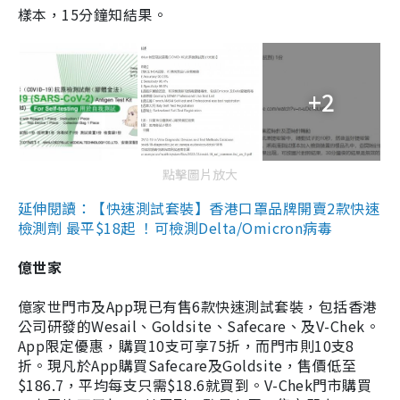
樣本，15分鐘知結果。
+2
點擊圖片放大
延伸閱讀：【快速測試套裝】香港口罩品牌開賣2款快速
檢測劑 最平$18起 ！可檢測Delta/Omicron病毒
億世家
億家世門市及App現已有售6款快速測試套裝，包括香港
公司研發的Wesail、Goldsite、Safecare、及V-Chek。
App限定優惠，購買10支可享75折，而門市則10支8
折。現凡於App購買Safecare及Goldsite，售價低至
$186.7，平均每支只需$18.6就買到。V-Chek門市購買