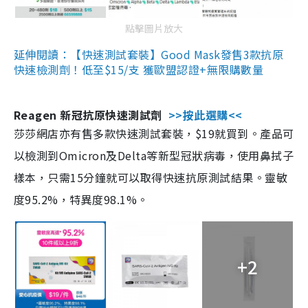
點擊圖片放大
延伸閱讀：【快速測試套裝】Good Mask發售3款抗原
快速檢測劑！低至$15/支 獲歐盟認證+無限購數量
Reagen 新冠抗原快速測試劑
>>按此選購<<
莎莎網店亦有售多款快速測試套裝，$19就買到。產品可
以檢測到Omicron及Delta等新型冠狀病毒，使用鼻拭子
樣本，只需15分鐘就可以取得快速抗原測試結果。靈敏
度95.2%，特異度98.1%。
+2