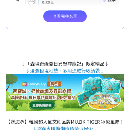
↓「森境奇緣夏日異想尋龍記」限定精品↓
↓漫遊秘境地墊、多用途旅行收納袋↓
【送您🐯】韓國超人氣文創品牌MUZIK TIGER 冰感風扇！
↓將萌虎嘅慵懶療癒帶返屋企↓