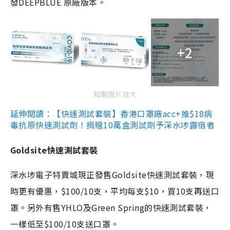
發DEEPBLUE 原廠版本。
+2
點擊圖片放大
延伸閱讀：【快速測試套裝】香港口罩廠acc+推$18病
毒抗原快速測試劑！捐贈10萬盒測試劑予深水埗露宿者
Goldsite快速測試套裝
深水埗電子特賣城現正發售Goldsite快速測試套裝，現
時更有優惠，$100/10支，平均每支$10，買10支再送口
罩。另外有售YHLO及Green Spring的快速測試套裝，
一樣低至$100/10支送口罩。