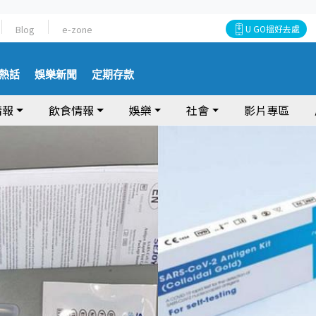
Blog
e-zone
U GO搵好去處
熱話
娛樂新聞
定期存款
情報
飲食情報
娛樂
社會
影片專區