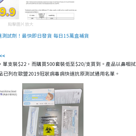
點擊圖片放大
速測試劑！最快即日發貨 每日15萬盒補貨
<<
，單支裝$22，而購買500套裝低至$20/支買到。產品以鼻咽
品已列在歐盟2019冠狀病毒病快速抗原測試通用名單。