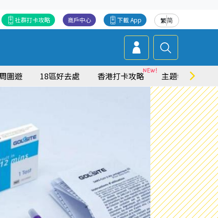
社群打卡攻略
商戶中心
下載 App
繁
简
周圍遊
18區好去處
香港打卡攻略
主題特集