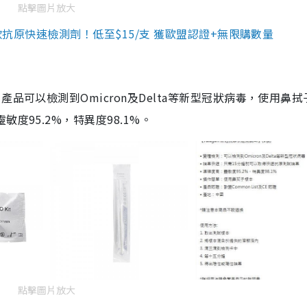
點擊圖片放大
3款抗原快速檢測劑！低至$15/支 獲歐盟認證+無限購數量
品可以檢測到Omicron及Delta等新型冠狀病毒，使用鼻拭
度95.2%，特異度98.1%。
點擊圖片放大