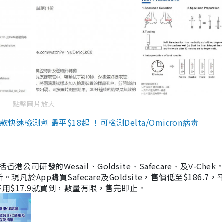
點擊圖片放大
檢測劑 最平$18起 ！可檢測Delta/Omicron病毒
研發的Wesail、Goldsite、Safecare、及V-Chek。
凡於App購買Safecare及Goldsite，售價低至$186.7
均不用$17.9就買到，數量有限，售完即止。