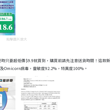
點擊圖片放大
劑，現時只要超低價$9.9就買到，購買前請先注意送貨時間！這款
Omicorn病毒，靈敏度92.2%，特異度100%。