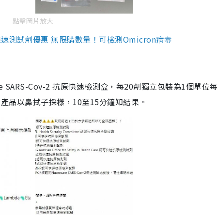
點擊圖片放大
測試劑優惠 無限購數量！可檢測Omicron病毒
are SARS-Cov-2 抗原快速檢測盒，每20劑獨立包裝為1個單位
5。產品以鼻拭子採樣，10至15分鐘知結果。