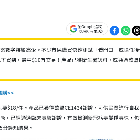
在Google追蹤
《UHK 港生活》
診個案數字持續高企。不少市民購買快速測試「看門口」或陽性後
以下買到，最平$10有交易！產品已獲衛生署認可，或通過歐盟
選購<<
惠價只要$18/件。產品已獲得歐盟CE1434認證，可供民眾進行自
性99.8%，已經通過臨床實驗認證，有效檢測新冠病毒變種毒株，
，15分鐘知結果。