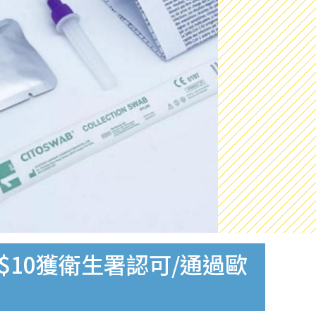
$10獲衛生署認可/通過歐