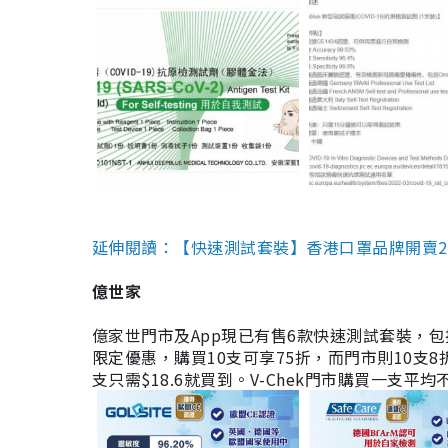
延伸閱讀：【快速測試套裝】香港口罩品牌開賣2款快速
億世家
億家世門市及App現已有售6款快速測試套裝，包括香港公司
限定優惠，購買10支可享75折，而門市則10支8折。現
支只需$18.6就買到。V-Chek門市購買一支平