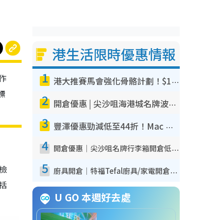
港生活限時優惠情報
1
作
港大推賽馬會強化骨骼計劃！$100骨質密度X光檢查 完成免費運動訓練送超市禮券！附參加資格
標
2
開倉優惠 | 尖沙咀海港城名牌波鞋開倉低至1折！On鞋$899起／Joy&Peace鞋履$98起
3
豐澤優惠勁減低至44折！Mac mini/iPhone17Pro大減價！廚房家電$220起
4
開倉優惠｜尖沙咀名牌行李箱開倉低至4折！一連5日 American Tourister/ace./Hallmark $200起！
5
我檢
廚具開倉｜特福Tefal廚具/家電開倉低至3折！$220起買平底鍋/炒鑊/湯煲！電飯煲/吸塵機/燙斗$418起
包括
U GO 本週好去處