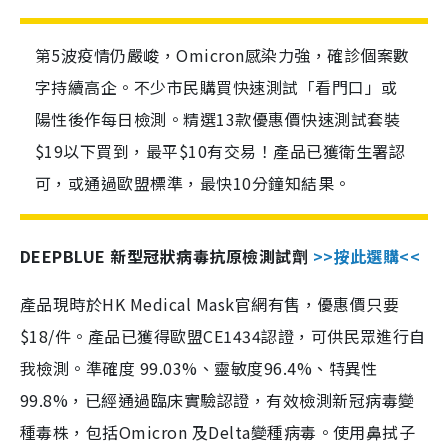
第5波疫情仍嚴峻，Omicron感染力強，確診個案數
字持續高企。不少市民購買快速測試「看門口」或
陽性後作每日檢測。精選13款優惠價快速測試套裝
$19以下買到，最平$10有交易！產品已獲衛生署認
可，或通過歐盟標準，最快10分鐘知結果。
DEEPBLUE 新型冠狀病毒抗原檢測試劑
>>按此選購<<
產品現時於HK Medical Mask官網有售，優惠價只要
$18/件。產品已獲得歐盟CE1434認證，可供民眾進行自
我檢測。準確度 99.03%、靈敏度96.4%、特異性
99.8%，已經通過臨床實驗認證，有效檢測新冠病毒變
種毒株，包括Omicron 及Delta變種病毒。使用鼻拭子