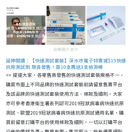
點擊圖片放大
延伸閱讀：【快速測試套裝】深水埗電子特賣城$15快速
抗原測試劑 現貨發售！買10支再送3支檢測棒
<< 提提大家，各零售商發售的快速測試套裝規格不一，
購買市面上不同品牌的快速測試套裝前請留意售賣平台
及該品牌的快速測試套裝使用方法、條款及細則，大家
亦可參考香港衞生署表列認可2019冠狀病毒病快速抗原
測試、歐盟2019冠狀病毒病快速抗原測試通用名單，購
買前留意訂購平台的使用條款及細則，一切以訂購平台
公佈的價錢為準。數量有限，售完即止；所有優惠細則