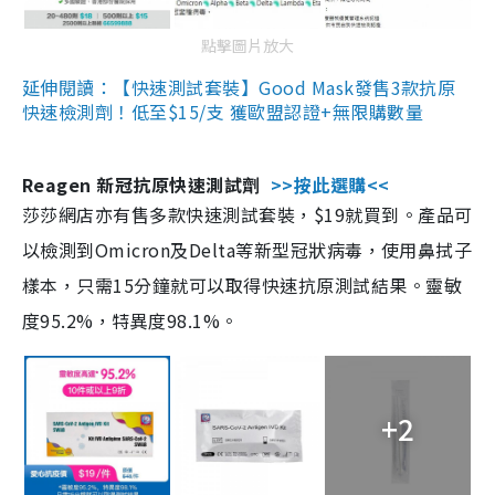
點擊圖片放大
延伸閱讀：【快速測試套裝】Good Mask發售3款抗原
快速檢測劑！低至$15/支 獲歐盟認證+無限購數量
Reagen 新冠抗原快速測試劑
>>按此選購<<
莎莎網店亦有售多款快速測試套裝，$19就買到。產品可
以檢測到Omicron及Delta等新型冠狀病毒，使用鼻拭子
樣本，只需15分鐘就可以取得快速抗原測試結果。靈敏
度95.2%，特異度98.1%。
+2