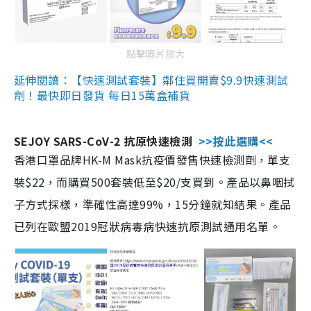
點擊圖片放大
延伸閱讀：【快速測試套裝】鄰住買開賣$9.9快速測試
劑！最快即日發貨 每日15萬盒補貨
SEJOY SARS-CoV-2 抗原快速檢測
>>按此選購<<
香港口罩品牌HK-M Mask抗疫價發售快速檢測劑，單支
裝$22，而購買500套裝低至$20/支買到。產品以鼻咽拭
子方式採樣，準確性高達99%，15分鐘就知結果。產品
已列在歐盟2019冠狀病毒病快速抗原測試通用名單。