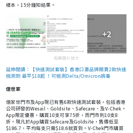
樣本，15分鐘知結果。
+2
點擊圖片放大
延伸閱讀：【快速測試套裝】香港口罩品牌開賣2款快速
檢測劑 最平$18起 ！可檢測Delta/Omicron病毒
億世家
億家世門市及App現已有售6款快速測試套裝，包括香港
公司研發的Wesail、Goldsite、Safecare、及V-Chek。
App限定優惠，購買10支可享75折，而門市則10支8
折。現凡於App購買Safecare及Goldsite，售價低至
$186.7，平均每支只需$18.6就買到。V-Chek門市購買