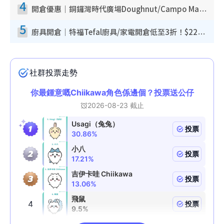
4
開倉優惠｜銅鑼灣時代廣場Doughnut/Campo Marzio開倉低至1折！背囊、書包、手袋劈價$200起
5
廚具開倉｜特福Tefal廚具/家電開倉低至3折！$220起買平底鍋/炒鑊/湯煲！電飯煲/吸塵機/燙斗$418起