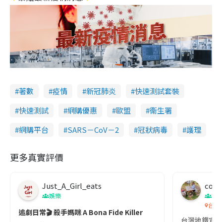
著數
疫情
新冠肺炎
快速測試套裝
快速測試
網購優惠
歐盟
衞生署
網購平台
SARS－CoV－2
冠狀病毒
護理
更多真實評價
Just_A_Girl_eats
co c
娛樂
吹
台灣
追劇日常🎬 殺手媽咪 A Bona Fide Killer
台灣地鐵宣