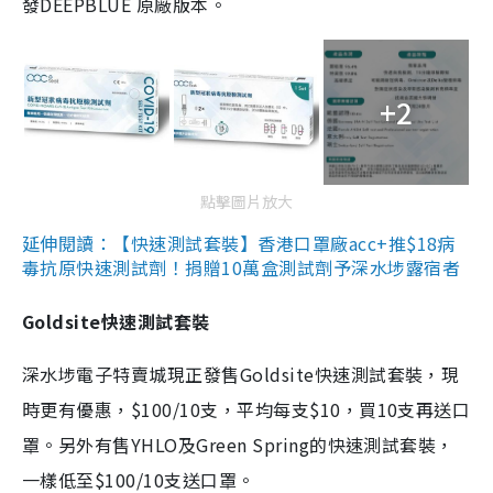
發DEEPBLUE 原廠版本。
+2
點擊圖片放大
延伸閱讀：【快速測試套裝】香港口罩廠acc+推$18病
毒抗原快速測試劑！捐贈10萬盒測試劑予深水埗露宿者
Goldsite快速測試套裝
深水埗電子特賣城現正發售Goldsite快速測試套裝，現
時更有優惠，$100/10支，平均每支$10，買10支再送口
罩。另外有售YHLO及Green Spring的快速測試套裝，
一樣低至$100/10支送口罩。