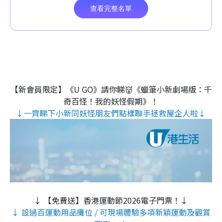
【新會員限定】《U GO》請你睇👹《蠟筆小新劇場版：千
奇百怪！我的妖怪假期》！
↓一齊睇下小新同妖怪朋友們點樣聯手拯救屋企人啦↓
↓ 【免費送】香港運動節2026電子門票！↓
↓ 設過百運動用品攤位 / 可現場體驗多項新穎運動及觀賞