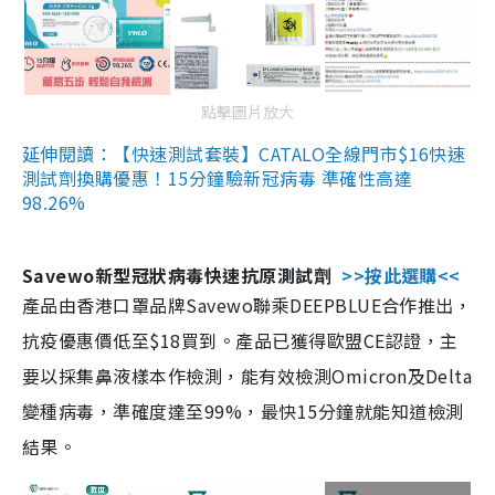
點擊圖片放大
延伸閱讀：【快速測試套裝】CATALO全線門市$16快速
測試劑換購優惠！15分鐘驗新冠病毒 準確性高達
98.26%
Savewo新型冠狀病毒快速抗原測試劑
>>按此選購<<
產品由香港口罩品牌Savewo聯乘DEEPBLUE合作推出，
抗疫優惠價低至$18買到。產品已獲得歐盟CE認證，主
要以採集鼻液樣本作檢測，能有效檢測Omicron及Delta
變種病毒，準確度達至99%，最快15分鐘就能知道檢測
結果。