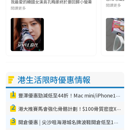
我最愛的韓國女演員孔曉振終於要回歸小螢幕啦!這次的劇本改編自同名
閱讀更多
閱讀更多
港生活限時優惠情報
1
豐澤優惠勁減低至44折！Mac mini/iPhone17Pro大減價！廚房家電$220起
2
港大推賽馬會強化骨骼計劃！$100骨質密度X光檢查 完成免費運動訓練送超市禮券！附參加資格
3
開倉優惠 | 尖沙咀海港城名牌波鞋開倉低至1折！On鞋$899起／Joy&Peace鞋履$98起