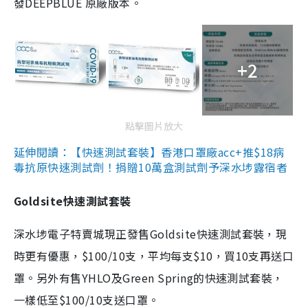
發DEEPBLUE 原廠版本。
+2
點擊圖片放大
延伸閱讀：【快速測試套裝】香港口罩廠acc+推$18病
毒抗原快速測試劑！捐贈10萬盒測試劑予深水埗露宿者
Goldsite快速測試套裝
深水埗電子特賣城現正發售Goldsite快速測試套裝，現
時更有優惠，$100/10支，平均每支$10，買10支再送口
罩。另外有售YHLO及Green Spring的快速測試套裝，
一樣低至$100/10支送口罩。