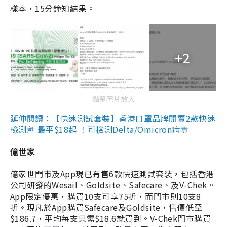
樣本，15分鐘知結果。
+2
點擊圖片放大
延伸閱讀：【快速測試套裝】香港口罩品牌開賣2款快速
檢測劑 最平$18起 ！可檢測Delta/Omicron病毒
億世家
億家世門市及App現已有售6款快速測試套裝，包括香港
公司研發的Wesail、Goldsite、Safecare、及V-Chek。
App限定優惠，購買10支可享75折，而門市則10支8
折。現凡於App購買Safecare及Goldsite，售價低至
$186.7，平均每支只需$18.6就買到。V-Chek門市購買