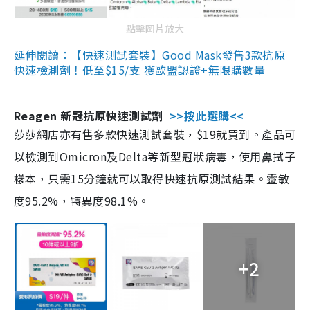
點擊圖片放大
延伸閱讀：【快速測試套裝】Good Mask發售3款抗原
快速檢測劑！低至$15/支 獲歐盟認證+無限購數量
Reagen 新冠抗原快速測試劑
>>按此選購<<
莎莎網店亦有售多款快速測試套裝，$19就買到。產品可
以檢測到Omicron及Delta等新型冠狀病毒，使用鼻拭子
樣本，只需15分鐘就可以取得快速抗原測試結果。靈敏
度95.2%，特異度98.1%。
+2