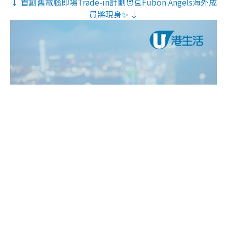
↓ 首創舊電腦即場Trade-in計劃🧑‍💻Fubon Angels海外成
員將現身✨ ↓