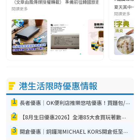
（文章由風傳媒授權轉載） 準備前往韓國旅遊的民眾，近期要特別留
夏天其中一種時
閱讀更多
閱讀更多
港生活限時優惠情報
1
長者優惠｜OK便利店推樂悠咭優惠！買麵包/牛奶/保健品拍卡即減
2
【8月生日優惠2026】全港85大食買玩著數攻略 自助餐/火鍋放題同行免費＋誠品/DONKI送現金券
3
開倉優惠｜銅鑼灣MICHAEL KORS開倉低至17折！直擊$500起買手袋/銀包/鞋款 必買經典Jet Set系列