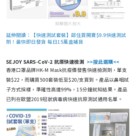
點擊圖片放大
延伸閱讀：【快速測試套裝】鄰住買開賣$9.9快速測試
劑！最快即日發貨 每日15萬盒補貨
SEJOY SARS-CoV-2 抗原快速檢測
>>按此選購<<
香港口罩品牌HK-M Mask抗疫價發售快速檢測劑，單支
裝$22，而購買500套裝低至$20/支買到。產品以鼻咽拭
子方式採樣，準確性高達99%，15分鐘就知結果。產品
已列在歐盟2019冠狀病毒病快速抗原測試通用名單。