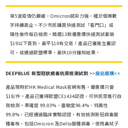
第5波疫情仍嚴峻，Omicron感染力強，確診個案數
字持續高企。不少市民購買快速測試「看門口」或
陽性後作每日檢測。精選13款優惠價快速測試套裝
$19以下買到，最平$10有交易！產品已獲衛生署認
可，或通過歐盟標準，最快10分鐘知結果。
DEEPBLUE 新型冠狀病毒抗原檢測試劑
>>按此選購<<
產品現時於HK Medical Mask官網有售，優惠價只要
$18/件。產品已獲得歐盟CE1434認證，可供民眾進行自
我檢測。準確度 99.03%、靈敏度96.4%、特異性
99.8%，已經通過臨床實驗認證，有效檢測新冠病毒變
種毒株，包括Omicron 及Delta變種病毒。使用鼻拭子