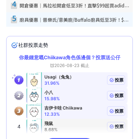
4
開倉優惠｜馬拉松開倉低至3折！直擊$99起買adidas／New Balance／Puma鞋款 STANLEY保溫杯劈價至$119起
5
廚具優惠｜普樂氏/意美廚/Buffalo廚具低至3折！$89起買煎鍋／炒鑊／個人鍋 同場小家電激減至$99起