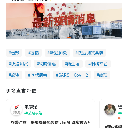
著數
疫情
新冠肺炎
快速測試套裝
快速測試
網購優惠
衞生署
網購平台
歐盟
冠狀病毒
SARS－CoV－2
護理
更多真實評價
風傳媒
營養教
旅遊攻略
生
香港
旅遊注意｜搭飛機帶尿袋標明mAh都會被沒收😱出發前切記檢查「1
#連皮帶籽都