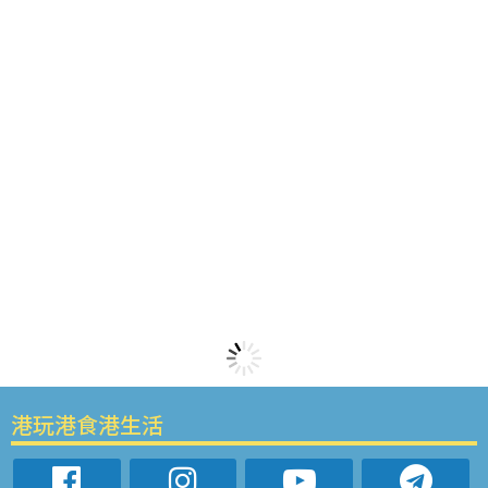
港玩港食港生活