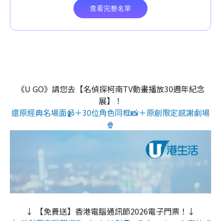
《U GO》請您去【名偵探柯南TV動畫播放30週年紀念
展】！
還原經典名場面📹＋30位角色同框📸＋原創限定感謝劇場
🍿
↓ 【免費送】香港電腦通訊節2026電子門票！↓