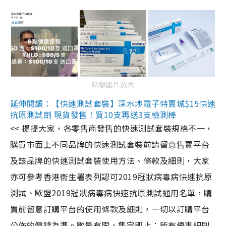
點擊圖片放大
延伸閱讀：【快速測試套裝】深水埗電子特賣城$15快速
抗原測試劑 現貨發售！買10支再送3支檢測棒
<< 提提大家，各零售商發售的快速測試套裝規格不一，
購買市面上不同品牌的快速測試套裝前請留意售賣平台
及該品牌的快速測試套裝使用方法、條款及細則，大家
亦可參考香港衞生署表列認可2019冠狀病毒病快速抗原
測試、歐盟2019冠狀病毒病快速抗原測試通用名單，購
買前留意訂購平台的使用條款及細則，一切以訂購平台
公佈的價錢為準。數量有限，售完即止；所有優惠細則