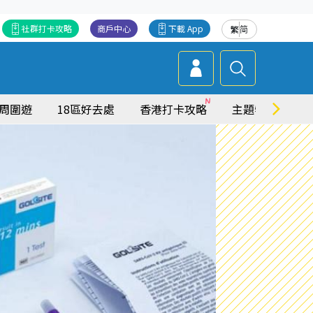
社群打卡攻略
商戶中心
下載 App
繁
简
周圍遊
18區好去處
香港打卡攻略
主題特集