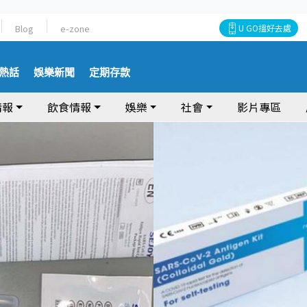
Blog
e-zone
U GO搵好去處
熱話
娛樂新聞
定期存款
情報
飲食情報
娛樂
社會
影片專區