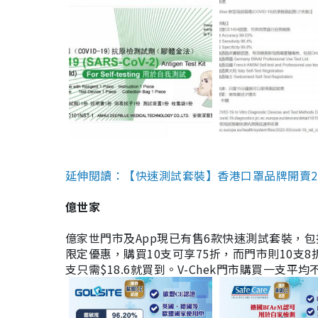
延伸閱讀：【快速測試套裝】香港口罩品牌開賣2款快速
億世家
億家世門市及App現已有售6款快速測試套裝，包括香港公司
限定優惠，購買10支可享75折，而門市則10支8折。現
支只需$18.6就買到。V-Chek門市購買一支平