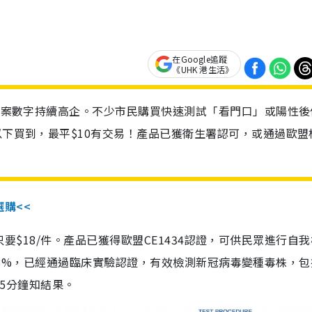
在Google追蹤
《UHK 港生活》
診個案數字持續高企。不少市民購買快速測試「看門口」或陽性後
以下買到，最平$10有交易！產品已獲衛生署認可，或通過歐盟
選購<<
惠價只要$18/件。產品已獲得歐盟CE1434認證，可供民眾進行自
性99.8%，已經通過臨床實驗認證，有效檢測新冠病毒變種毒株，
，15分鐘知結果。