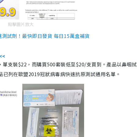
點擊圖片放大
速測試劑！最快即日發貨 每日15萬盒補貨
<<
，單支裝$22，而購買500套裝低至$20/支買到。產品以鼻咽
品已列在歐盟2019冠狀病毒病快速抗原測試通用名單。