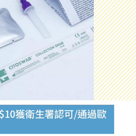
$10獲衛生署認可/通過歐