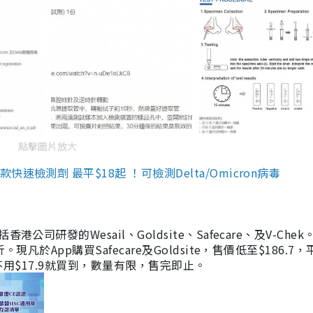
點擊圖片放大
檢測劑 最平$18起 ！可檢測Delta/Omicron病毒
研發的Wesail、Goldsite、Safecare、及V-Chek。
凡於App購買Safecare及Goldsite，售價低至$186.7
均不用$17.9就買到，數量有限，售完即止。