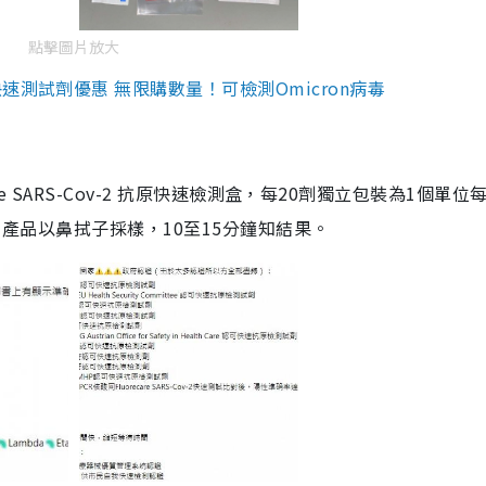
點擊圖片放大
測試劑優惠 無限購數量！可檢測Omicron病毒
are SARS-Cov-2 抗原快速檢測盒，每20劑獨立包裝為1個單位
5。產品以鼻拭子採樣，10至15分鐘知結果。