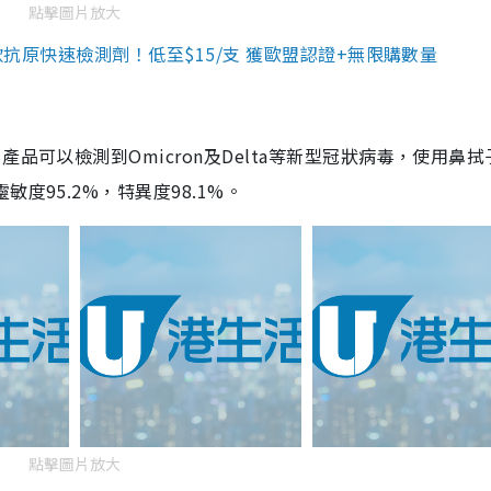
點擊圖片放大
3款抗原快速檢測劑！低至$15/支 獲歐盟認證+無限購數量
品可以檢測到Omicron及Delta等新型冠狀病毒，使用鼻拭
度95.2%，特異度98.1%。
點擊圖片放大