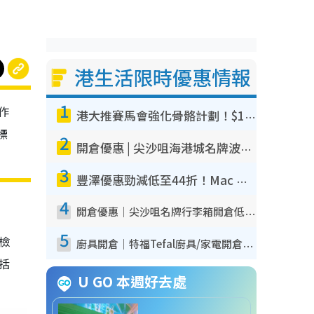
港生活限時優惠情報
1
作
港大推賽馬會強化骨骼計劃！$100骨質密度X光檢查 完成免費運動訓練送超市禮券！附參加資格
標
2
開倉優惠 | 尖沙咀海港城名牌波鞋開倉低至1折！On鞋$899起／Joy&Peace鞋履$98起
3
豐澤優惠勁減低至44折！Mac mini/iPhone17Pro大減價！廚房家電$220起
4
開倉優惠｜尖沙咀名牌行李箱開倉低至4折！一連5日 American Tourister/ace./Hallmark $200起！
5
我檢
廚具開倉｜特福Tefal廚具/家電開倉低至3折！$220起買平底鍋/炒鑊/湯煲！電飯煲/吸塵機/燙斗$418起
包括
U GO 本週好去處