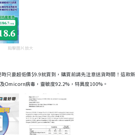
點擊圖片放大
劑，現時只要超低價$9.9就買到，購買前請先注意送貨時間！這款
Omicorn病毒，靈敏度92.2%，特異度100%。