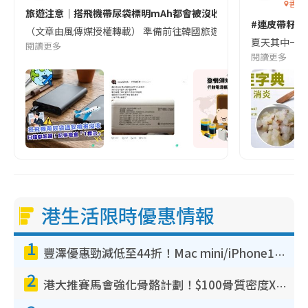
香港
旅遊注意｜搭飛機帶尿袋標明mAh都會被沒收😱出發前切記檢查「1
#連皮帶籽都
（文章由風傳媒授權轉載） 準備前往韓國旅遊的民眾，近期要特別留
夏天其中一種時
閱讀更多
閱讀更多
港生活限時優惠情報
1
豐澤優惠勁減低至44折！Mac mini/iPhone17Pro大減價！廚房家電$220起
2
港大推賽馬會強化骨骼計劃！$100骨質密度X光檢查 完成免費運動訓練送超市禮券！附參加資格