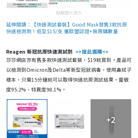
點擊圖片放大
延伸閱讀：【快速測試套裝】Good Mask發售3款抗原
快速檢測劑！低至$15/支 獲歐盟認證+無限購數量
Reagen 新冠抗原快速測試劑
>>按此選購<<
莎莎網店亦有售多款快速測試套裝，$19就買到。產品可
以檢測到Omicron及Delta等新型冠狀病毒，使用鼻拭子
樣本，只需15分鐘就可以取得快速抗原測試結果。靈敏
度95.2%，特異度98.1%。
+2