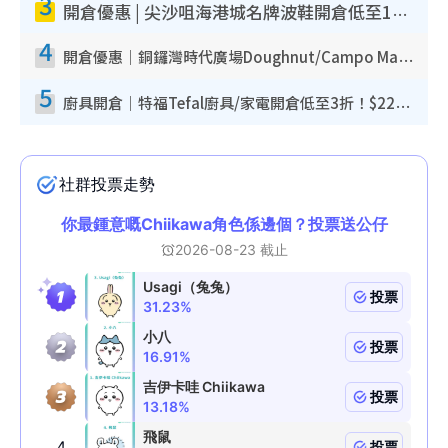
3
開倉優惠 | 尖沙咀海港城名牌波鞋開倉低至1折！On鞋$899起／Joy&Peace鞋履$98起
4
開倉優惠｜銅鑼灣時代廣場Doughnut/Campo Marzio開倉低至1折！背囊、書包、手袋劈價$200起
5
廚具開倉｜特福Tefal廚具/家電開倉低至3折！$220起買平底鍋/炒鑊/湯煲！電飯煲/吸塵機/燙斗$418起