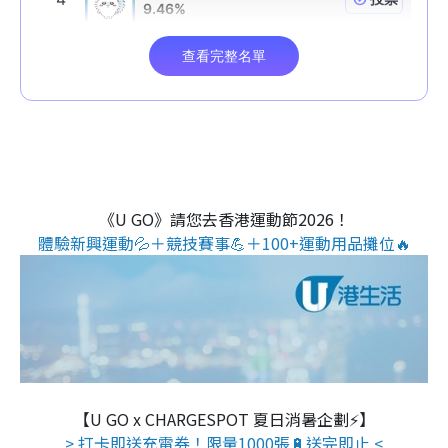
《U GO》請您去香港運動節2026！
體驗新興運動💦＋競技賽事💪＋100+運動用品攤位🔥
【U GO x CHARGESPOT 夏日消暑企劃⚡】
> 打卡即送充電券！限量1000張🔋送完即止 <