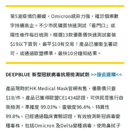
第5波疫情仍嚴峻，Omicron感染力強，確診個案數
字持續高企。不少市民購買快速測試「看門口」或
陽性後作每日檢測。精選13款優惠價快速測試套裝
$19以下買到，最平$10有交易！產品已獲衛生署認
可，或通過歐盟標準，最快10分鐘知結果。
DEEPBLUE 新型冠狀病毒抗原檢測試劑
>>按此選購<<
產品現時於HK Medical Mask官網有售，優惠價只要
$18/件。產品已獲得歐盟CE1434認證，可供民眾進行自
我檢測。準確度 99.03%、靈敏度96.4%、特異性
99.8%，已經通過臨床實驗認證，有效檢測新冠病毒變
種毒株，包括Omicron 及Delta變種病毒。使用鼻拭子