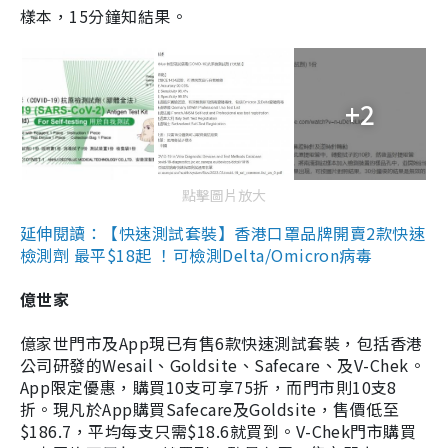
樣本，15分鐘知結果。
+2
點擊圖片放大
延伸閱讀：【快速測試套裝】香港口罩品牌開賣2款快速
檢測劑 最平$18起 ！可檢測Delta/Omicron病毒
億世家
億家世門市及App現已有售6款快速測試套裝，包括香港
公司研發的Wesail、Goldsite、Safecare、及V-Chek。
App限定優惠，購買10支可享75折，而門市則10支8
折。現凡於App購買Safecare及Goldsite，售價低至
$186.7，平均每支只需$18.6就買到。V-Chek門市購買