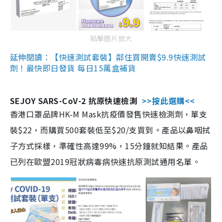
點擊圖片放大
延伸閱讀：【快速測試套裝】鄰住買開賣$9.9快速測試
劑！最快即日發貨 每日15萬盒補貨
SEJOY SARS-CoV-2 抗原快速檢測
>>按此選購<<
香港口罩品牌HK-M Mask抗疫價發售快速檢測劑，單支
裝$22，而購買500套裝低至$20/支買到。產品以鼻咽拭
子方式採樣，準確性高達99%，15分鐘就知結果。產品
已列在歐盟2019冠狀病毒病快速抗原測試通用名單。