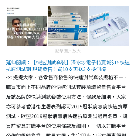
點擊圖片放大
延伸閱讀：【快速測試套裝】深水埗電子特賣城$15快速
抗原測試劑 現貨發售！買10支再送3支檢測棒
<< 提提大家，各零售商發售的快速測試套裝規格不一，
購買市面上不同品牌的快速測試套裝前請留意售賣平台
及該品牌的快速測試套裝使用方法、條款及細則，大家
亦可參考香港衞生署表列認可2019冠狀病毒病快速抗原
測試、歐盟2019冠狀病毒病快速抗原測試通用名單，購
買前留意訂購平台的使用條款及細則，一切以訂購平台
公佈的價錢為準。數量有限，售完即止；所有優惠細則