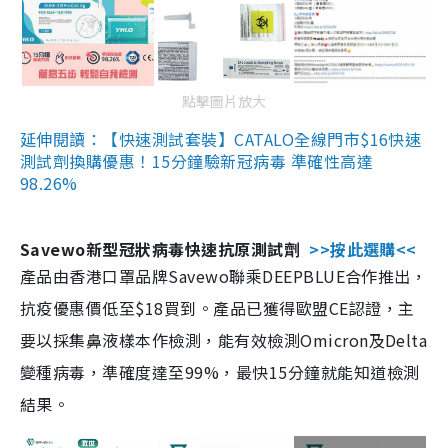
點擊圖片放大
延伸閱讀：【快速測試套裝】CATALO全線門市$16快速
測試劑換購優惠！15分鐘驗新冠病毒 準確性高達
98.26%
Savewo新型冠狀病毒快速抗原測試劑
>>按此選購<<
產品由香港口罩品牌Savewo聯乘DEEPBLUE合作推出，
抗疫優惠價低至$18買到。產品已獲得歐盟CE認證，主
要以採集鼻液樣本作檢測，能有效檢測Omicron及Delta
變種病毒，準確度達至99%，最快15分鐘就能知道檢測
結果。