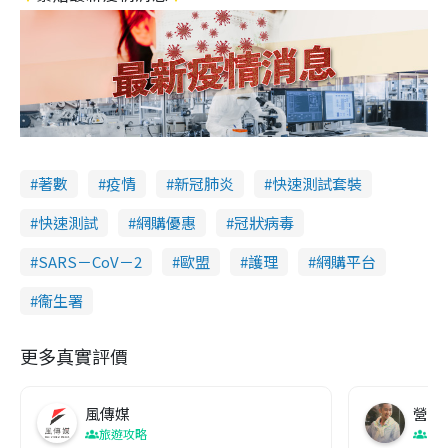
著數
疫情
新冠肺炎
快速測試套裝
快速測試
網購優惠
冠狀病毒
SARS－CoV－2
歐盟
護理
網購平台
衞生署
更多真實評價
風傳媒
營養教
旅遊攻略
生