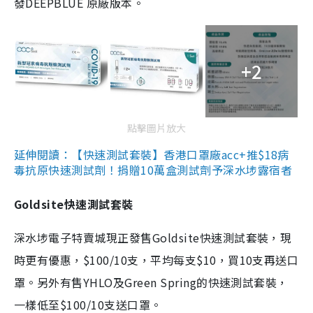
發DEEPBLUE 原廠版本。
+2
點擊圖片放大
延伸閱讀：【快速測試套裝】香港口罩廠acc+推$18病
毒抗原快速測試劑！捐贈10萬盒測試劑予深水埗露宿者
Goldsite快速測試套裝
深水埗電子特賣城現正發售Goldsite快速測試套裝，現
時更有優惠，$100/10支，平均每支$10，買10支再送口
罩。另外有售YHLO及Green Spring的快速測試套裝，
一樣低至$100/10支送口罩。