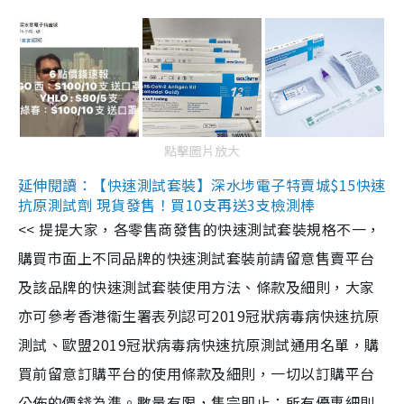
點擊圖片放大
延伸閱讀：【快速測試套裝】深水埗電子特賣城$15快速
抗原測試劑 現貨發售！買10支再送3支檢測棒
<< 提提大家，各零售商發售的快速測試套裝規格不一，
購買市面上不同品牌的快速測試套裝前請留意售賣平台
及該品牌的快速測試套裝使用方法、條款及細則，大家
亦可參考香港衞生署表列認可2019冠狀病毒病快速抗原
測試、歐盟2019冠狀病毒病快速抗原測試通用名單，購
買前留意訂購平台的使用條款及細則，一切以訂購平台
公佈的價錢為準。數量有限，售完即止；所有優惠細則