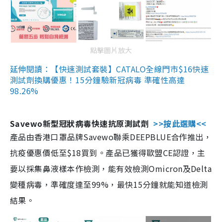
點擊圖片放大
延伸閱讀：【快速測試套裝】CATALO全線門市$16快速
測試劑換購優惠！15分鐘驗新冠病毒 準確性高達
98.26%
Savewo新型冠狀病毒快速抗原測試劑
>>按此選購<<
產品由香港口罩品牌Savewo聯乘DEEPBLUE合作推出，
抗疫優惠價低至$18買到。產品已獲得歐盟CE認證，主
要以採集鼻液樣本作檢測，能有效檢測Omicron及Delta
變種病毒，準確度達至99%，最快15分鐘就能知道檢測
結果。