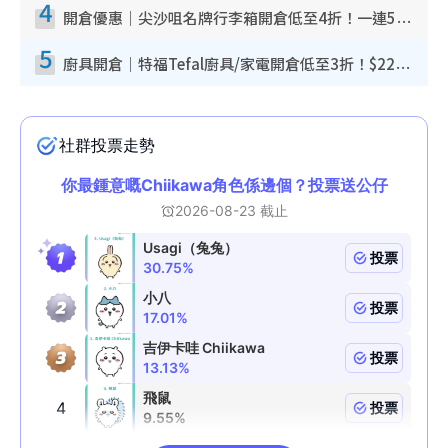
4
開倉優惠｜尖沙咀名牌行李箱開倉低至4折！一連5日 American Tourister/ace./Hallmark $200起！
5
廚具開倉｜特福Tefal廚具/家電開倉低至3折！$220起買平底鍋/炒鑊/湯煲！電飯煲/吸塵機/燙斗$418起