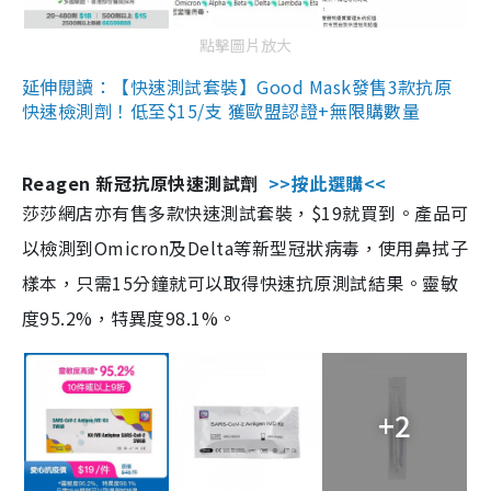
點擊圖片放大
延伸閱讀：【快速測試套裝】Good Mask發售3款抗原
快速檢測劑！低至$15/支 獲歐盟認證+無限購數量
Reagen 新冠抗原快速測試劑
>>按此選購<<
莎莎網店亦有售多款快速測試套裝，$19就買到。產品可
以檢測到Omicron及Delta等新型冠狀病毒，使用鼻拭子
樣本，只需15分鐘就可以取得快速抗原測試結果。靈敏
度95.2%，特異度98.1%。
+2