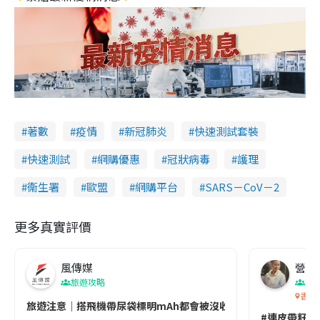
著數
疫情
新冠肺炎
快速測試套裝
快速測試
網購優惠
冠狀病毒
護理
衞生署
歐盟
網購平台
SARS－CoV－2
更多真實評價
風傳媒
營養教
旅遊攻略
生
香港
旅遊注意｜搭飛機帶尿袋標明mAh都會被沒收😱出發前切記檢查「1
#連皮帶籽都