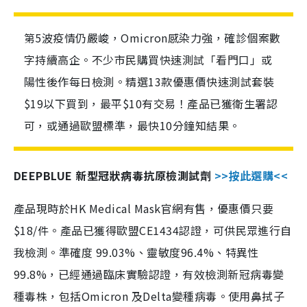
第5波疫情仍嚴峻，Omicron感染力強，確診個案數
字持續高企。不少市民購買快速測試「看門口」或
陽性後作每日檢測。精選13款優惠價快速測試套裝
$19以下買到，最平$10有交易！產品已獲衛生署認
可，或通過歐盟標準，最快10分鐘知結果。
DEEPBLUE 新型冠狀病毒抗原檢測試劑
>>按此選購<<
產品現時於HK Medical Mask官網有售，優惠價只要
$18/件。產品已獲得歐盟CE1434認證，可供民眾進行自
我檢測。準確度 99.03%、靈敏度96.4%、特異性
99.8%，已經通過臨床實驗認證，有效檢測新冠病毒變
種毒株，包括Omicron 及Delta變種病毒。使用鼻拭子