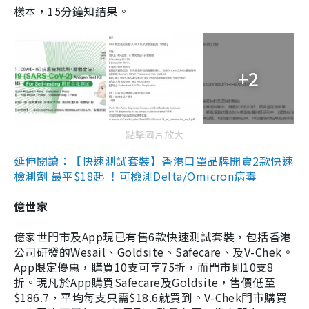
樣本，15分鐘知結果。
+2
點擊圖片放大
延伸閱讀：【快速測試套裝】香港口罩品牌開賣2款快速
檢測劑 最平$18起 ！可檢測Delta/Omicron病毒
億世家
億家世門市及App現已有售6款快速測試套裝，包括香港
公司研發的Wesail、Goldsite、Safecare、及V-Chek。
App限定優惠，購買10支可享75折，而門市則10支8
折。現凡於App購買Safecare及Goldsite，售價低至
$186.7，平均每支只需$18.6就買到。V-Chek門市購買