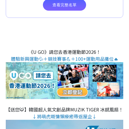
《U GO》請您去香港運動節2026！
體驗新興運動💦＋競技賽事💪＋100+運動用品攤位🔥
【送您🐯】韓國超人氣文創品牌MUZIK TIGER 冰感風扇！
↓將萌虎嘅慵懶療癒帶返屋企↓