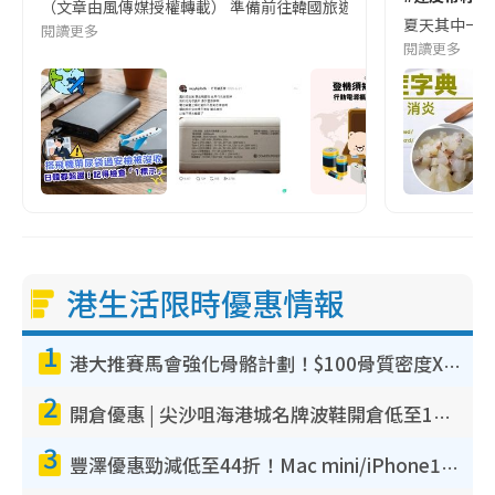
（文章由風傳媒授權轉載） 準備前往韓國旅遊的民眾，近期要特別留
夏天其中一種時
閱讀更多
閱讀更多
港生活限時優惠情報
1
港大推賽馬會強化骨骼計劃！$100骨質密度X光檢查 完成免費運動訓練送超市禮券！附參加資格
2
開倉優惠 | 尖沙咀海港城名牌波鞋開倉低至1折！On鞋$899起／Joy&Peace鞋履$98起
3
豐澤優惠勁減低至44折！Mac mini/iPhone17Pro大減價！廚房家電$220起