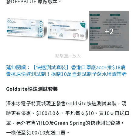
發DEEPBLUE 原廠版本。
+2
點擊圖片放大
延伸閱讀：【快速測試套裝】香港口罩廠acc+推$18病
毒抗原快速測試劑！捐贈10萬盒測試劑予深水埗露宿者
Goldsite快速測試套裝
深水埗電子特賣城現正發售Goldsite快速測試套裝，現
時更有優惠，$100/10支，平均每支$10，買10支再送口
罩。另外有售YHLO及Green Spring的快速測試套裝，
一樣低至$100/10支送口罩。