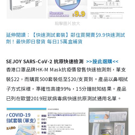
點擊圖片放大
延伸閱讀：【快速測試套裝】鄰住買開賣$9.9快速測試
劑！最快即日發貨 每日15萬盒補貨
SEJOY SARS-CoV-2 抗原快速檢測
>>按此選購<<
香港口罩品牌HK-M Mask抗疫價發售快速檢測劑，單支
裝$22，而購買500套裝低至$20/支買到。產品以鼻咽拭
子方式採樣，準確性高達99%，15分鐘就知結果。產品
已列在歐盟2019冠狀病毒病快速抗原測試通用名單。