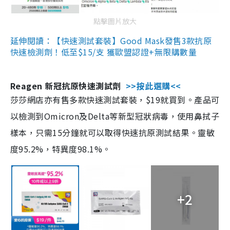
點擊圖片放大
延伸閱讀：【快速測試套裝】Good Mask發售3款抗原
快速檢測劑！低至$15/支 獲歐盟認證+無限購數量
Reagen 新冠抗原快速測試劑
>>按此選購<<
莎莎網店亦有售多款快速測試套裝，$19就買到。產品可
以檢測到Omicron及Delta等新型冠狀病毒，使用鼻拭子
樣本，只需15分鐘就可以取得快速抗原測試結果。靈敏
度95.2%，特異度98.1%。
+2