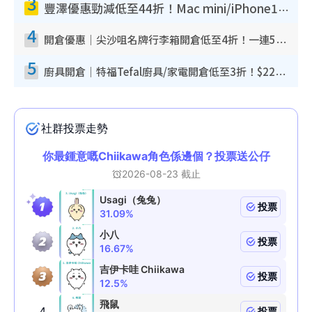
3
豐澤優惠勁減低至44折！Mac mini/iPhone17Pro大減價！廚房家電$220起
4
開倉優惠｜尖沙咀名牌行李箱開倉低至4折！一連5日 American Tourister/ace./Hallmark $200起！
5
廚具開倉｜特福Tefal廚具/家電開倉低至3折！$220起買平底鍋/炒鑊/湯煲！電飯煲/吸塵機/燙斗$418起