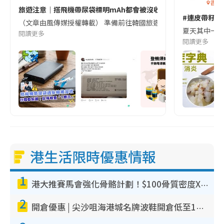
香港
旅遊注意｜搭飛機帶尿袋標明mAh都會被沒收😱出發前切記檢查「1
#連皮帶籽都
（文章由風傳媒授權轉載） 準備前往韓國旅遊的民眾，近期要特別留
夏天其中一種時
閱讀更多
閱讀更多
港生活限時優惠情報
1
港大推賽馬會強化骨骼計劃！$100骨質密度X光檢查 完成免費運動訓練送超市禮券！附參加資格
2
開倉優惠 | 尖沙咀海港城名牌波鞋開倉低至1折！On鞋$899起／Joy&Peace鞋履$98起