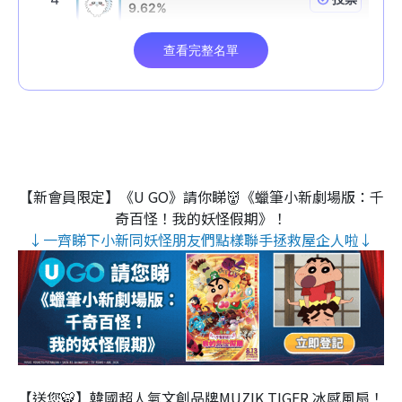
【新會員限定】《U GO》請你睇👹《蠟筆小新劇場版：千
奇百怪！我的妖怪假期》！
↓一齊睇下小新同妖怪朋友們點樣聯手拯救屋企人啦↓
【送您🐯】韓國超人氣文創品牌MUZIK TIGER 冰感風扇！