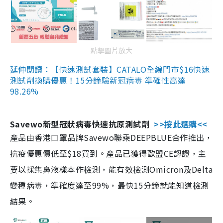
點擊圖片放大
延伸閱讀：【快速測試套裝】CATALO全線門市$16快速
測試劑換購優惠！15分鐘驗新冠病毒 準確性高達
98.26%
Savewo新型冠狀病毒快速抗原測試劑
>>按此選購<<
產品由香港口罩品牌Savewo聯乘DEEPBLUE合作推出，
抗疫優惠價低至$18買到。產品已獲得歐盟CE認證，主
要以採集鼻液樣本作檢測，能有效檢測Omicron及Delta
變種病毒，準確度達至99%，最快15分鐘就能知道檢測
結果。