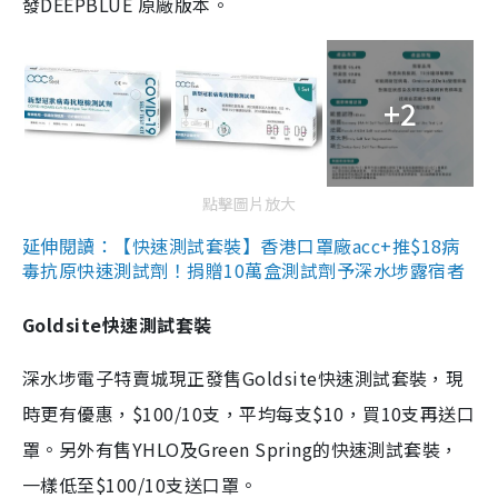
發DEEPBLUE 原廠版本。
+2
點擊圖片放大
延伸閱讀：【快速測試套裝】香港口罩廠acc+推$18病
毒抗原快速測試劑！捐贈10萬盒測試劑予深水埗露宿者
Goldsite快速測試套裝
深水埗電子特賣城現正發售Goldsite快速測試套裝，現
時更有優惠，$100/10支，平均每支$10，買10支再送口
罩。另外有售YHLO及Green Spring的快速測試套裝，
一樣低至$100/10支送口罩。