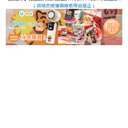
↓將萌虎嘅慵懶療癒帶返屋企↓