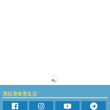
港玩港食港生活