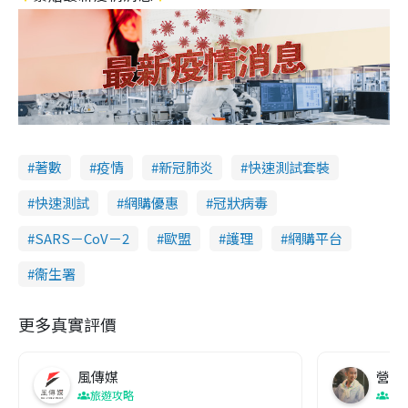
著數
疫情
新冠肺炎
快速測試套裝
快速測試
網購優惠
冠狀病毒
SARS－CoV－2
歐盟
護理
網購平台
衞生署
更多真實評價
風傳媒
營養教
旅遊攻略
生