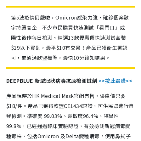
第5波疫情仍嚴峻，Omicron感染力強，確診個案數
字持續高企。不少市民購買快速測試「看門口」或
陽性後作每日檢測。精選13款優惠價快速測試套裝
$19以下買到，最平$10有交易！產品已獲衛生署認
可，或通過歐盟標準，最快10分鐘知結果。
DEEPBLUE 新型冠狀病毒抗原檢測試劑
>>按此選購<<
產品現時於HK Medical Mask官網有售，優惠價只要
$18/件。產品已獲得歐盟CE1434認證，可供民眾進行自
我檢測。準確度 99.03%、靈敏度96.4%、特異性
99.8%，已經通過臨床實驗認證，有效檢測新冠病毒變
種毒株，包括Omicron 及Delta變種病毒。使用鼻拭子