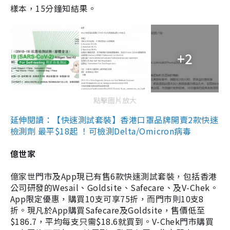
樣本，15分鐘知結果。
+2
點擊圖片放大
延伸閱讀：【快速測試套裝】香港口罩品牌開賣2款快速
檢測劑 最平$18起 ！可檢測Delta/Omicron病毒
億世家
億家世門市及App現已有售6款快速測試套裝，包括香港
公司研發的Wesail、Goldsite、Safecare、及V-Chek。
App限定優惠，購買10支可享75折，而門市則10支8
折。現凡於App購買Safecare及Goldsite，售價低至
$186.7，平均每支只需$18.6就買到。V-Chek門市購買