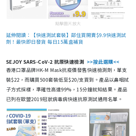
點擊圖片放大
延伸閱讀：【快速測試套裝】鄰住買開賣$9.9快速測試
劑！最快即日發貨 每日15萬盒補貨
SEJOY SARS-CoV-2 抗原快速檢測
>>按此選購<<
香港口罩品牌HK-M Mask抗疫價發售快速檢測劑，單支
裝$22，而購買500套裝低至$20/支買到。產品以鼻咽拭
子方式採樣，準確性高達99%，15分鐘就知結果。產品
已列在歐盟2019冠狀病毒病快速抗原測試通用名單。