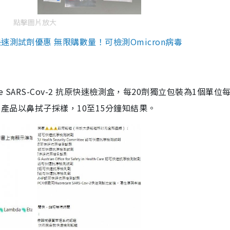
點擊圖片放大
測試劑優惠 無限購數量！可檢測Omicron病毒
are SARS-Cov-2 抗原快速檢測盒，每20劑獨立包裝為1個單位
5。產品以鼻拭子採樣，10至15分鐘知結果。