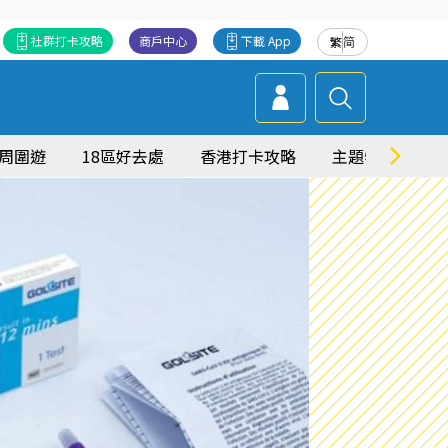
社群打卡攻略
商戶中心
下載 App
繁
简
周圍遊
18區好去處
香港打卡攻略
主題特集