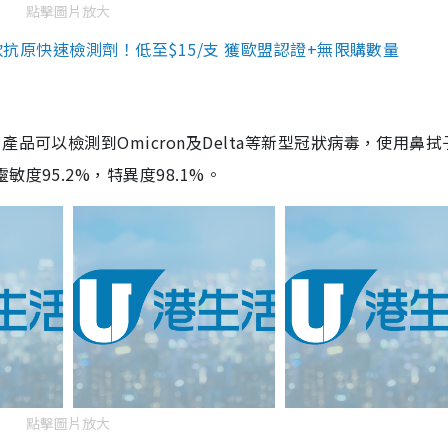
點擊圖片放大
3款抗原快速檢測劑！低至$15/支 獲歐盟認證+無限購數量
品可以檢測到Omicron及Delta等新型冠狀病毒，使用鼻拭
度95.2%，特異度98.1%。
點擊圖片放大