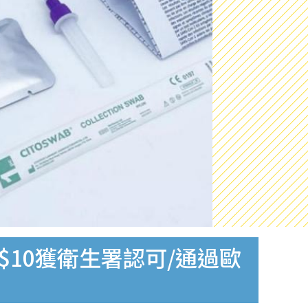
$10獲衛生署認可/通過歐