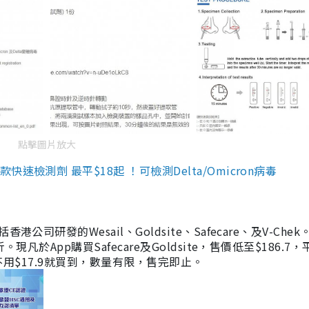
點擊圖片放大
檢測劑 最平$18起 ！可檢測Delta/Omicron病毒
研發的Wesail、Goldsite、Safecare、及V-Chek。
凡於App購買Safecare及Goldsite，售價低至$186.7
均不用$17.9就買到，數量有限，售完即止。