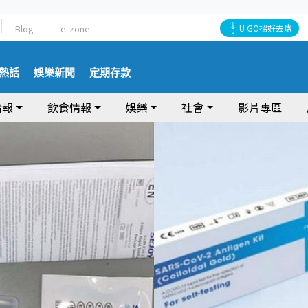
Blog
e-zone
U GO搵好去處
熱話
娛樂新聞
定期存款
情報
飲食情報
娛樂
社會
影片專區