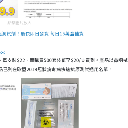
點擊圖片放大
速測試劑！最快即日發貨 每日15萬盒補貨
<<
，單支裝$22，而購買500套裝低至$20/支買到。產品以鼻咽
品已列在歐盟2019冠狀病毒病快速抗原測試通用名單。