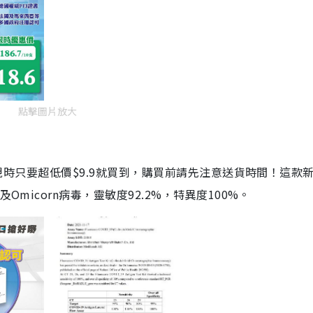
點擊圖片放大
劑，現時只要超低價$9.9就買到，購買前請先注意送貨時間！這款
Omicorn病毒，靈敏度92.2%，特異度100%。