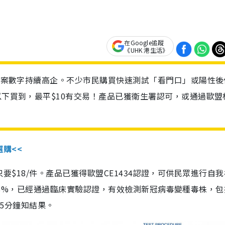
在Google追蹤
《UHK 港生活》
診個案數字持續高企。不少市民購買快速測試「看門口」或陽性後
以下買到，最平$10有交易！產品已獲衛生署認可，或通過歐盟
選購<<
惠價只要$18/件。產品已獲得歐盟CE1434認證，可供民眾進行自
性99.8%，已經通過臨床實驗認證，有效檢測新冠病毒變種毒株，
，15分鐘知結果。