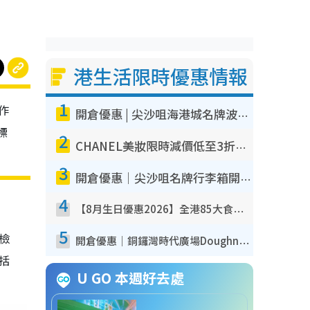
港生活限時優惠情報
1
作
開倉優惠 | 尖沙咀海港城名牌波鞋開倉低至1折！On鞋$899起／Joy&Peace鞋履$98起
標
2
CHANEL美妝限時減價低至3折！人氣粉底/唇膏/精華液低至$275！COCO香水都有平
3
開倉優惠｜尖沙咀名牌行李箱開倉低至4折！一連5日 American Tourister/ace./Hallmark $200起！
4
【8月生日優惠2026】全港85大食買玩著數攻略 自助餐/火鍋放題同行免費＋誠品/DONKI送現金券
5
我檢
開倉優惠｜銅鑼灣時代廣場Doughnut/Campo Marzio開倉低至1折！背囊、書包、手袋劈價$200起
包括
U GO 本週好去處