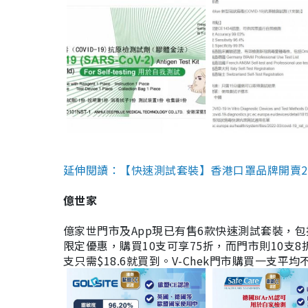
延伸閱讀：【快速測試套裝】香港口罩品牌開賣2款快速
億世家
億家世門市及App現已有售6款快速測試套裝，包括香港公司
限定優惠，購買10支可享75折，而門市則10支8折。現
支只需$18.6就買到。V-Chek門市購買一支平