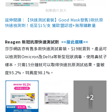
點擊圖片放大
延伸閱讀：【快速測試套裝】Good Mask發售3款抗原
快速檢測劑！低至$15/支 獲歐盟認證+無限購數量
Reagen 新冠抗原快速測試劑
>>按此選購<<
莎莎網店亦有售多款快速測試套裝，$19就買到。產品可
以檢測到Omicron及Delta等新型冠狀病毒，使用鼻拭子
樣本，只需15分鐘就可以取得快速抗原測試結果。靈敏
度95.2%，特異度98.1%。
+2