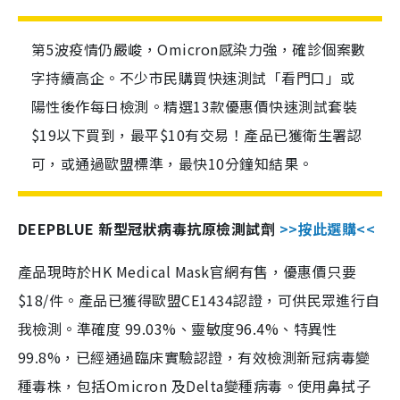
第5波疫情仍嚴峻，Omicron感染力強，確診個案數
字持續高企。不少市民購買快速測試「看門口」或
陽性後作每日檢測。精選13款優惠價快速測試套裝
$19以下買到，最平$10有交易！產品已獲衛生署認
可，或通過歐盟標準，最快10分鐘知結果。
DEEPBLUE 新型冠狀病毒抗原檢測試劑
>>按此選購<<
產品現時於HK Medical Mask官網有售，優惠價只要
$18/件。產品已獲得歐盟CE1434認證，可供民眾進行自
我檢測。準確度 99.03%、靈敏度96.4%、特異性
99.8%，已經通過臨床實驗認證，有效檢測新冠病毒變
種毒株，包括Omicron 及Delta變種病毒。使用鼻拭子