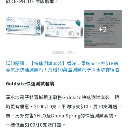
發DEEPBLUE 原廠版本。
+2
點擊圖片放大
延伸閱讀：【快速測試套裝】香港口罩廠acc+推$18病
毒抗原快速測試劑！捐贈10萬盒測試劑予深水埗露宿者
Goldsite快速測試套裝
深水埗電子特賣城現正發售Goldsite快速測試套裝，現
時更有優惠，$100/10支，平均每支$10，買10支再送口
罩。另外有售YHLO及Green Spring的快速測試套裝，
一樣低至$100/10支送口罩。