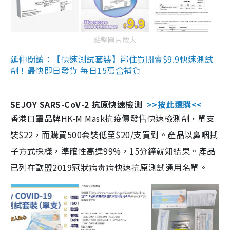
點擊圖片放大
延伸閱讀：【快速測試套裝】鄰住買開賣$9.9快速測試
劑！最快即日發貨 每日15萬盒補貨
SEJOY SARS-CoV-2 抗原快速檢測
>>按此選購<<
香港口罩品牌HK-M Mask抗疫價發售快速檢測劑，單支
裝$22，而購買500套裝低至$20/支買到。產品以鼻咽拭
子方式採樣，準確性高達99%，15分鐘就知結果。產品
已列在歐盟2019冠狀病毒病快速抗原測試通用名單。