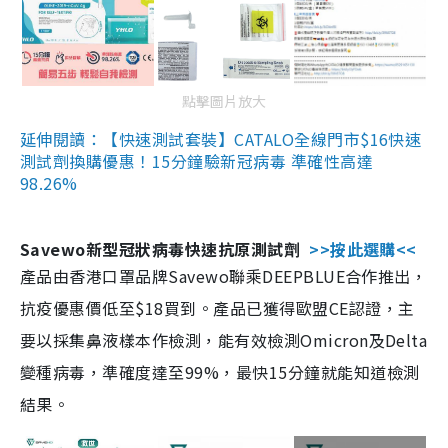
點擊圖片放大
延伸閱讀：【快速測試套裝】CATALO全線門市$16快速
測試劑換購優惠！15分鐘驗新冠病毒 準確性高達
98.26%
Savewo新型冠狀病毒快速抗原測試劑
>>按此選購<<
產品由香港口罩品牌Savewo聯乘DEEPBLUE合作推出，
抗疫優惠價低至$18買到。產品已獲得歐盟CE認證，主
要以採集鼻液樣本作檢測，能有效檢測Omicron及Delta
變種病毒，準確度達至99%，最快15分鐘就能知道檢測
結果。