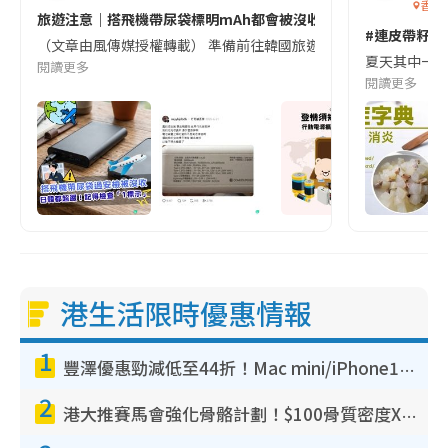
香港
旅遊注意｜搭飛機帶尿袋標明mAh都會被沒收😱出發前切記檢查「1
#連皮帶籽都
（文章由風傳媒授權轉載） 準備前往韓國旅遊的民眾，近期要特別留
夏天其中一種時
閱讀更多
閱讀更多
港生活限時優惠情報
1
豐澤優惠勁減低至44折！Mac mini/iPhone17Pro大減價！廚房家電$220起
2
港大推賽馬會強化骨骼計劃！$100骨質密度X光檢查 完成免費運動訓練送超市禮券！附參加資格