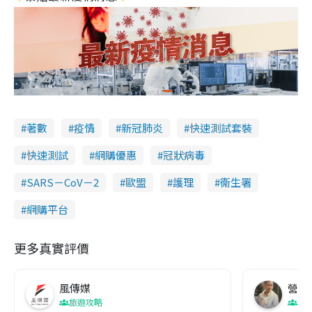
著數
疫情
新冠肺炎
快速測試套裝
快速測試
網購優惠
冠狀病毒
SARS－CoV－2
歐盟
護理
衞生署
網購平台
更多真實評價
風傳媒
營養教
旅遊攻略
生