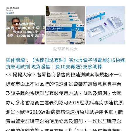
點擊圖片放大
延伸閱讀：【快速測試套裝】深水埗電子特賣城$15快速
抗原測試劑 現貨發售！買10支再送3支檢測棒
<< 提提大家，各零售商發售的快速測試套裝規格不一，
購買市面上不同品牌的快速測試套裝前請留意售賣平台
及該品牌的快速測試套裝使用方法、條款及細則，大家
亦可參考香港衞生署表列認可2019冠狀病毒病快速抗原
測試、歐盟2019冠狀病毒病快速抗原測試通用名單，購
買前留意訂購平台的使用條款及細則，一切以訂購平台
公佈的價錢為準。數量有限，售完即止；所有優惠細則