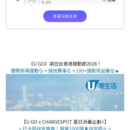
《U GO》請您去香港運動節2026！
體驗新興運動💦＋競技賽事💪＋100+運動用品攤位🔥
【U GO x CHARGESPOT 夏日消暑企劃⚡】
> 打卡即送充電券！限量1000張🔋送完即止 <