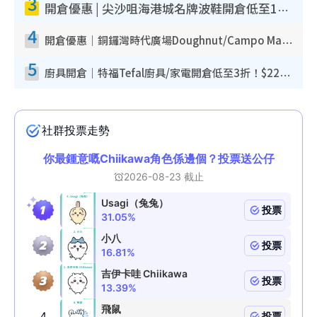
3
開倉優惠 | 尖沙咀海港城名牌波鞋開倉低至1折！On鞋$899起／Joy&Peace鞋履$98起
4
開倉優惠｜銅鑼灣時代廣場Doughnut/Campo Marzio開倉低至1折！背囊、書包、手袋劈價$200起
5
廚具開倉｜特福Tefal廚具/家電開倉低至3折！$220起買平底鍋/炒鑊/湯煲！電飯煲/吸塵機/燙斗$418起