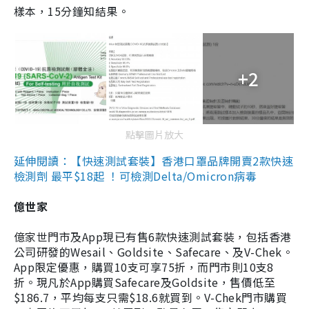
樣本，15分鐘知結果。
+2
點擊圖片放大
延伸閱讀：【快速測試套裝】香港口罩品牌開賣2款快速
檢測劑 最平$18起 ！可檢測Delta/Omicron病毒
億世家
億家世門市及App現已有售6款快速測試套裝，包括香港
公司研發的Wesail、Goldsite、Safecare、及V-Chek。
App限定優惠，購買10支可享75折，而門市則10支8
折。現凡於App購買Safecare及Goldsite，售價低至
$186.7，平均每支只需$18.6就買到。V-Chek門市購買