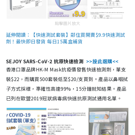
點擊圖片放大
延伸閱讀：【快速測試套裝】鄰住買開賣$9.9快速測試
劑！最快即日發貨 每日15萬盒補貨
SEJOY SARS-CoV-2 抗原快速檢測
>>按此選購<<
香港口罩品牌HK-M Mask抗疫價發售快速檢測劑，單支
裝$22，而購買500套裝低至$20/支買到。產品以鼻咽拭
子方式採樣，準確性高達99%，15分鐘就知結果。產品
已列在歐盟2019冠狀病毒病快速抗原測試通用名單。