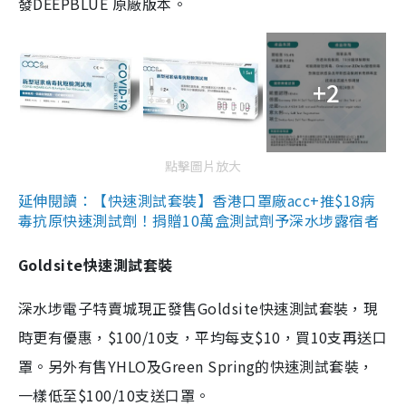
發DEEPBLUE 原廠版本。
+2
點擊圖片放大
延伸閱讀：【快速測試套裝】香港口罩廠acc+推$18病
毒抗原快速測試劑！捐贈10萬盒測試劑予深水埗露宿者
Goldsite快速測試套裝
深水埗電子特賣城現正發售Goldsite快速測試套裝，現
時更有優惠，$100/10支，平均每支$10，買10支再送口
罩。另外有售YHLO及Green Spring的快速測試套裝，
一樣低至$100/10支送口罩。