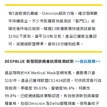
第5波疫情仍嚴峻，Omicron感染力強，確診個案數
字持續高企。不少市民購買快速測試「看門口」或
陽性後作每日檢測。精選13款優惠價快速測試套裝
$19以下買到，最平$10有交易！產品已獲衛生署認
可，或通過歐盟標準，最快10分鐘知結果。
DEEPBLUE 新型冠狀病毒抗原檢測試劑
>>按此選購<<
產品現時於HK Medical Mask官網有售，優惠價只要
$18/件。產品已獲得歐盟CE1434認證，可供民眾進行自
我檢測。準確度 99.03%、靈敏度96.4%、特異性
99.8%，已經通過臨床實驗認證，有效檢測新冠病毒變
種毒株，包括Omicron 及Delta變種病毒。使用鼻拭子