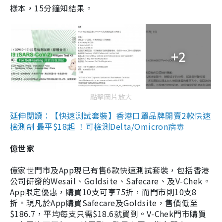
樣本，15分鐘知結果。
+2
點擊圖片放大
延伸閱讀：【快速測試套裝】香港口罩品牌開賣2款快速
檢測劑 最平$18起 ！可檢測Delta/Omicron病毒
億世家
億家世門市及App現已有售6款快速測試套裝，包括香港
公司研發的Wesail、Goldsite、Safecare、及V-Chek。
App限定優惠，購買10支可享75折，而門市則10支8
折。現凡於App購買Safecare及Goldsite，售價低至
$186.7，平均每支只需$18.6就買到。V-Chek門市購買