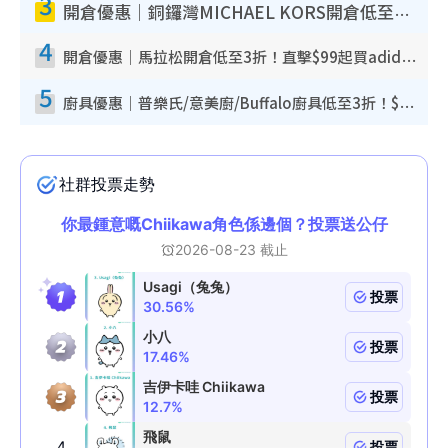
3
開倉優惠｜銅鑼灣MICHAEL KORS開倉低至17折！直擊$500起買手袋/銀包/鞋款 必買經典Jet Set系列
4
開倉優惠｜馬拉松開倉低至3折！直擊$99起買adidas／New Balance／Puma鞋款 STANLEY保溫杯劈價至$119起
5
廚具優惠｜普樂氏/意美廚/Buffalo廚具低至3折！$89起買煎鍋／炒鑊／個人鍋 同場小家電激減至$99起