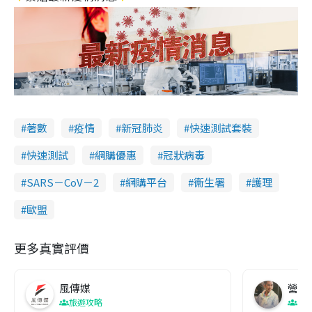
著數
疫情
新冠肺炎
快速測試套裝
快速測試
網購優惠
冠狀病毒
SARS－CoV－2
網購平台
衞生署
護理
歐盟
更多真實評價
風傳媒
營養教
旅遊攻略
生