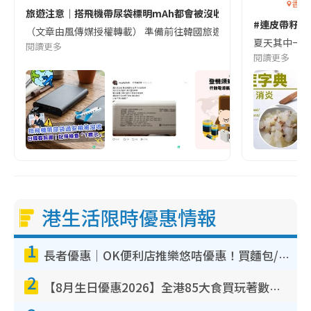
香港
旅遊注意｜搭飛機帶尿袋標明mAh都會被沒收😱出發前切記檢查「1
#連皮帶籽都
（文章由風傳媒授權轉載） 準備前往韓國旅遊的民眾，近期要特別留
夏天其中一種時
閱讀更多
閱讀更多
港生活限時優惠情報
1
長者優惠｜OK便利店推樂悠咭優惠！買麵包/牛奶/保健品拍卡即減
2
【8月生日優惠2026】全港85大食買玩著數攻略 自助餐/火鍋放題同行免費＋誠品/DONKI送現金券