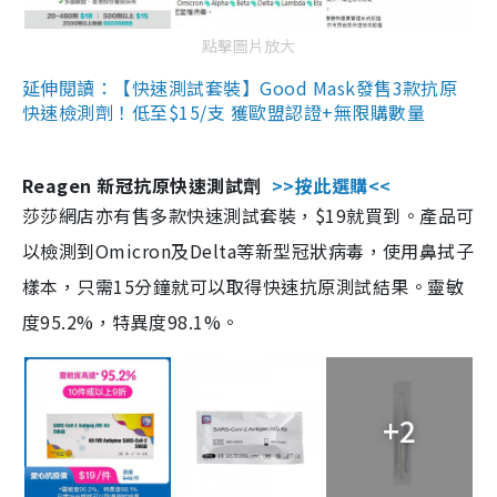
點擊圖片放大
延伸閱讀：【快速測試套裝】Good Mask發售3款抗原
快速檢測劑！低至$15/支 獲歐盟認證+無限購數量
Reagen 新冠抗原快速測試劑
>>按此選購<<
莎莎網店亦有售多款快速測試套裝，$19就買到。產品可
以檢測到Omicron及Delta等新型冠狀病毒，使用鼻拭子
樣本，只需15分鐘就可以取得快速抗原測試結果。靈敏
度95.2%，特異度98.1%。
+2