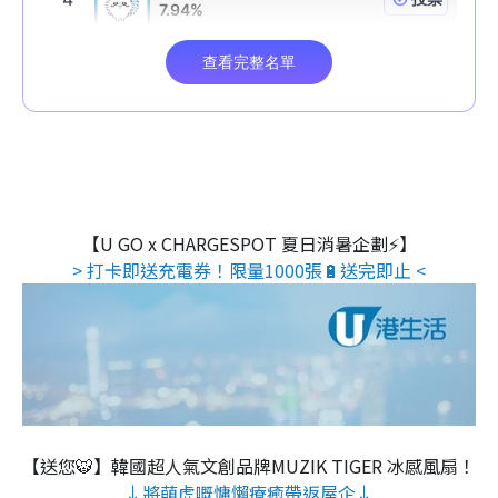
【U GO x CHARGESPOT 夏日消暑企劃⚡】
> 打卡即送充電券！限量1000張🔋送完即止 <
【送您🐯】韓國超人氣文創品牌MUZIK TIGER 冰感風扇！
↓將萌虎嘅慵懶療癒帶返屋企↓