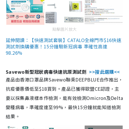
點擊圖片放大
延伸閱讀：【快速測試套裝】CATALO全線門市$16快速
測試劑換購優惠！15分鐘驗新冠病毒 準確性高達
98.26%
Savewo新型冠狀病毒快速抗原測試劑
>>按此選購<<
產品由香港口罩品牌Savewo聯乘DEEPBLUE合作推出，
抗疫優惠價低至$18買到。產品已獲得歐盟CE認證，主
要以採集鼻液樣本作檢測，能有效檢測Omicron及Delta
變種病毒，準確度達至99%，最快15分鐘就能知道檢測
結果。