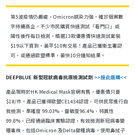
第5波疫情仍嚴峻，Omicron感染力強，確診個案數
字持續高企。不少市民購買快速測試「看門口」或
陽性後作每日檢測。精選13款優惠價快速測試套裝
$19以下買到，最平$10有交易！產品已獲衛生署認
可，或通過歐盟標準，最快10分鐘知結果。
DEEPBLUE 新型冠狀病毒抗原檢測試劑
>>按此選購<<
產品現時於HK Medical Mask官網有售，優惠價只要
$18/件。產品已獲得歐盟CE1434認證，可供民眾進行自
我檢測。準確度 99.03%、靈敏度96.4%、特異性
99.8%，已經通過臨床實驗認證，有效檢測新冠病毒變
種毒株，包括Omicron 及Delta變種病毒。使用鼻拭子