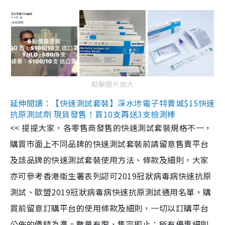
點擊圖片放大
延伸閱讀：【快速測試套裝】深水埗電子特賣城$15快速
抗原測試劑 現貨發售！買10支再送3支檢測棒
<< 提提大家，各零售商發售的快速測試套裝規格不一，
購買市面上不同品牌的快速測試套裝前請留意售賣平台
及該品牌的快速測試套裝使用方法、條款及細則，大家
亦可參考香港衞生署表列認可2019冠狀病毒病快速抗原
測試、歐盟2019冠狀病毒病快速抗原測試通用名單，購
買前留意訂購平台的使用條款及細則，一切以訂購平台
公佈的價錢為準。數量有限，售完即止；所有優惠細則