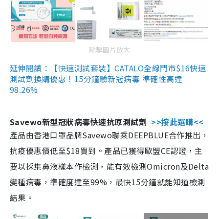
點擊圖片放大
延伸閱讀：【快速測試套裝】CATALO全線門市$16快速
測試劑換購優惠！15分鐘驗新冠病毒 準確性高達
98.26%
Savewo新型冠狀病毒快速抗原測試劑
>>按此選購<<
產品由香港口罩品牌Savewo聯乘DEEPBLUE合作推出，
抗疫優惠價低至$18買到。產品已獲得歐盟CE認證，主
要以採集鼻液樣本作檢測，能有效檢測Omicron及Delta
變種病毒，準確度達至99%，最快15分鐘就能知道檢測
結果。