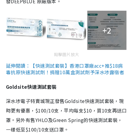
發DEEPBLUE 原廠版本。
+2
點擊圖片放大
延伸閱讀：【快速測試套裝】香港口罩廠acc+推$18病
毒抗原快速測試劑！捐贈10萬盒測試劑予深水埗露宿者
Goldsite快速測試套裝
深水埗電子特賣城現正發售Goldsite快速測試套裝，現
時更有優惠，$100/10支，平均每支$10，買10支再送口
罩。另外有售YHLO及Green Spring的快速測試套裝，
一樣低至$100/10支送口罩。