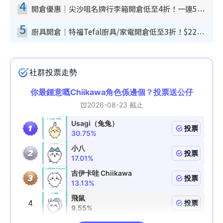
4
開倉優惠｜尖沙咀名牌行李箱開倉低至4折！一連5日 American Tourister/ace./Hallmark $200起！
5
廚具開倉｜特福Tefal廚具/家電開倉低至3折！$220起買平底鍋/炒鑊/湯煲！電飯煲/吸塵機/燙斗$418起