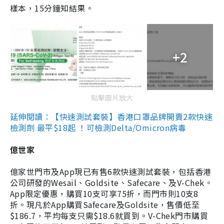
樣本，15分鐘知結果。
+2
點擊圖片放大
延伸閱讀：【快速測試套裝】香港口罩品牌開賣2款快速
檢測劑 最平$18起 ！可檢測Delta/Omicron病毒
億世家
億家世門市及App現已有售6款快速測試套裝，包括香港
公司研發的Wesail、Goldsite、Safecare、及V-Chek。
App限定優惠，購買10支可享75折，而門市則10支8
折。現凡於App購買Safecare及Goldsite，售價低至
$186.7，平均每支只需$18.6就買到。V-Chek門市購買