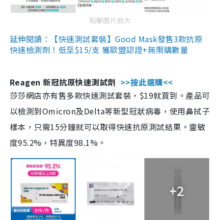
點擊圖片放大
延伸閱讀：【快速測試套裝】Good Mask發售3款抗原
快速檢測劑！低至$15/支 獲歐盟認證+無限購數量
Reagen 新冠抗原快速測試劑
>>按此選購<<
莎莎網店亦有售多款快速測試套裝，$19就買到。產品可
以檢測到Omicron及Delta等新型冠狀病毒，使用鼻拭子
樣本，只需15分鐘就可以取得快速抗原測試結果。靈敏
度95.2%，特異度98.1%。
+2