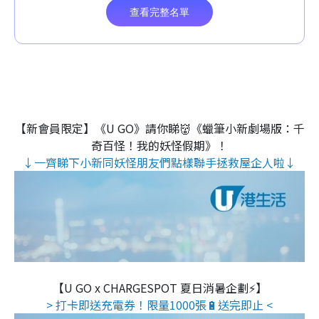
【新會員限定】《U GO》請你睇👹《蠟筆小新劇場版：千
奇百怪！我的妖怪假期》！
↓一齊睇下小新同妖怪朋友們點樣聯手拯救屋企人啦↓
【U GO x CHARGESPOT 夏日消暑企劃⚡】
> 打卡即送充電券！限量1000張🔋送完即止 <