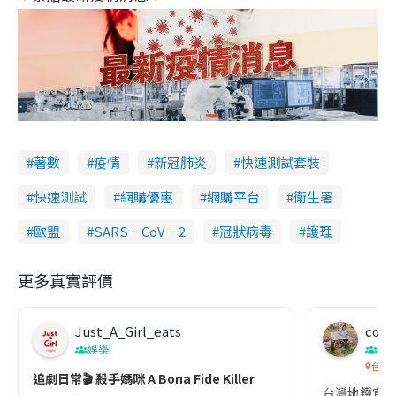
著數
疫情
新冠肺炎
快速測試套裝
快速測試
網購優惠
網購平台
衞生署
歐盟
SARS－CoV－2
冠狀病毒
護理
更多真實評價
Just_A_Girl_eats
co c
娛樂
吹
台灣
追劇日常🎬 殺手媽咪 A Bona Fide Killer
台灣地鐵宣