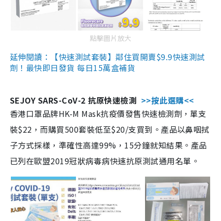
點擊圖片放大
延伸閱讀：【快速測試套裝】鄰住買開賣$9.9快速測試
劑！最快即日發貨 每日15萬盒補貨
SEJOY SARS-CoV-2 抗原快速檢測
>>按此選購<<
香港口罩品牌HK-M Mask抗疫價發售快速檢測劑，單支
裝$22，而購買500套裝低至$20/支買到。產品以鼻咽拭
子方式採樣，準確性高達99%，15分鐘就知結果。產品
已列在歐盟2019冠狀病毒病快速抗原測試通用名單。