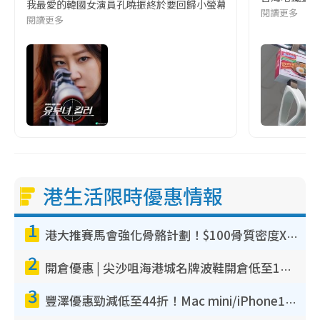
我最愛的韓國女演員孔曉振終於要回歸小螢幕啦!這次的劇本改編自同名
閱讀更多
閱讀更多
港生活限時優惠情報
1
港大推賽馬會強化骨骼計劃！$100骨質密度X光檢查 完成免費運動訓練送超市禮券！附參加資格
2
開倉優惠 | 尖沙咀海港城名牌波鞋開倉低至1折！On鞋$899起／Joy&Peace鞋履$98起
3
豐澤優惠勁減低至44折！Mac mini/iPhone17Pro大減價！廚房家電$220起