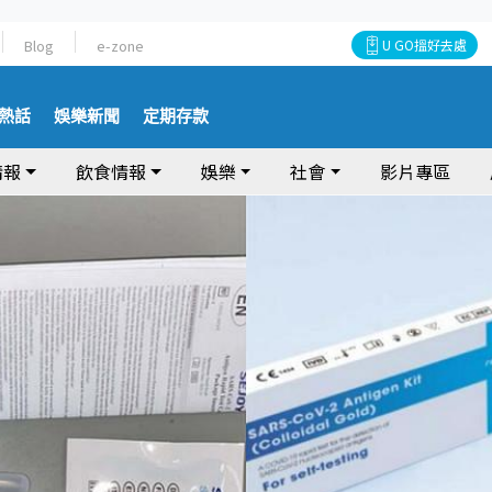
Blog
e-zone
U GO搵好去處
熱話
娛樂新聞
定期存款
情報
飲食情報
娛樂
社會
影片專區