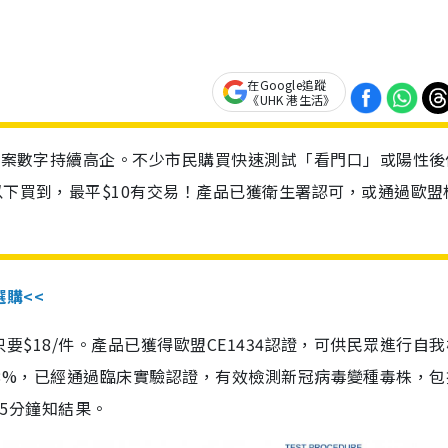
在Google追蹤
《UHK 港生活》
診個案數字持續高企。不少市民購買快速測試「看門口」或陽性後
以下買到，最平$10有交易！產品已獲衛生署認可，或通過歐盟
選購<<
惠價只要$18/件。產品已獲得歐盟CE1434認證，可供民眾進行自
性99.8%，已經通過臨床實驗認證，有效檢測新冠病毒變種毒株，
，15分鐘知結果。