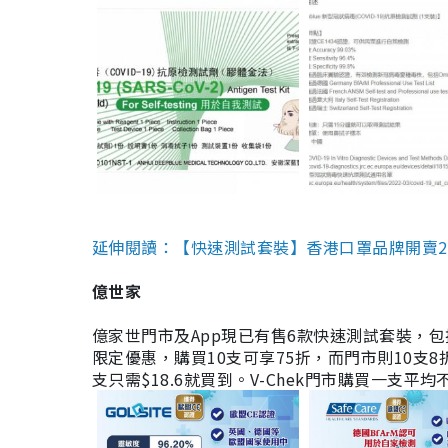
延伸閱讀：【快速測試套裝】香港口罩品牌開賣2款快速
億世家
億家世門市及App現已有售6款快速測試套裝，包括香港公司
限定優惠，購買10支可享75折，而門市則10支8折。現
支只需$18.6就買到。V-Chek門市購買一支平