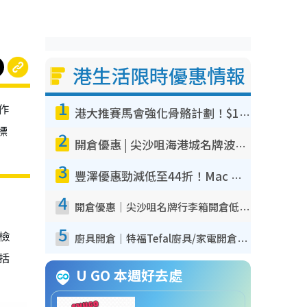
港生活限時優惠情報
1
作
港大推賽馬會強化骨骼計劃！$100骨質密度X光檢查 完成免費運動訓練送超市禮券！附參加資格
標
2
開倉優惠 | 尖沙咀海港城名牌波鞋開倉低至1折！On鞋$899起／Joy&Peace鞋履$98起
3
豐澤優惠勁減低至44折！Mac mini/iPhone17Pro大減價！廚房家電$220起
4
開倉優惠｜尖沙咀名牌行李箱開倉低至4折！一連5日 American Tourister/ace./Hallmark $200起！
5
我檢
廚具開倉｜特福Tefal廚具/家電開倉低至3折！$220起買平底鍋/炒鑊/湯煲！電飯煲/吸塵機/燙斗$418起
包括
U GO 本週好去處