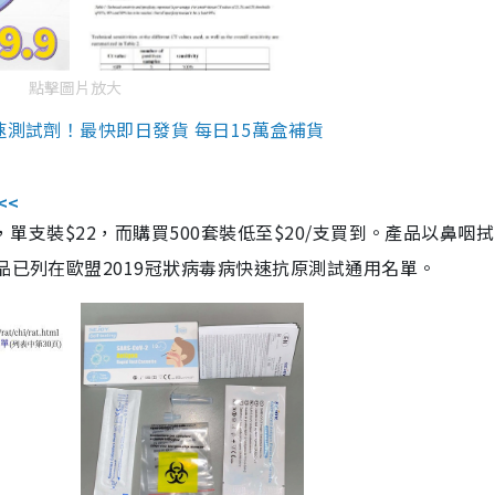
點擊圖片放大
速測試劑！最快即日發貨 每日15萬盒補貨
<<
，單支裝$22，而購買500套裝低至$20/支買到。產品以鼻咽
品已列在歐盟2019冠狀病毒病快速抗原測試通用名單。