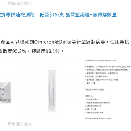
點擊圖片放大
3款抗原快速檢測劑！低至$15/支 獲歐盟認證+無限購數量
品可以檢測到Omicron及Delta等新型冠狀病毒，使用鼻拭
度95.2%，特異度98.1%。
點擊圖片放大