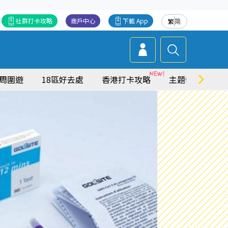
社群打卡攻略
商戶中心
下載 App
繁
简
周圍遊
18區好去處
香港打卡攻略
主題特集