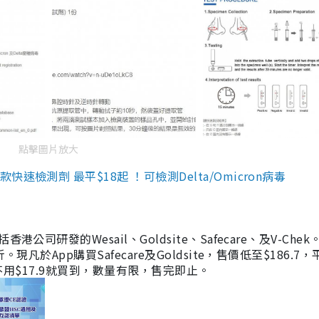
點擊圖片放大
檢測劑 最平$18起 ！可檢測Delta/Omicron病毒
研發的Wesail、Goldsite、Safecare、及V-Chek。
凡於App購買Safecare及Goldsite，售價低至$186.7
均不用$17.9就買到，數量有限，售完即止。