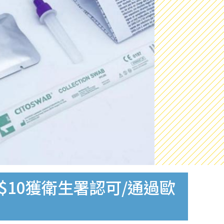
$10獲衛生署認可/通過歐