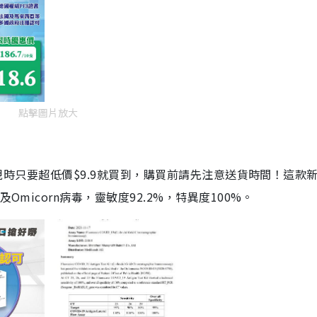
點擊圖片放大
劑，現時只要超低價$9.9就買到，購買前請先注意送貨時間！這款
Omicorn病毒，靈敏度92.2%，特異度100%。