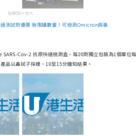
點擊圖片放大
測試劑優惠 無限購數量！可檢測Omicron病毒
are SARS-Cov-2 抗原快速檢測盒，每20劑獨立包裝為1個單位
5。產品以鼻拭子採樣，10至15分鐘知結果。