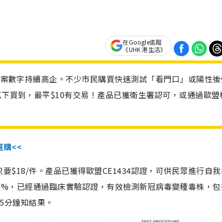
在Google追蹤
《UHK 港生活》
診個案數字持續高企。不少市民購買快速測試「看門口」或陽性後
以下買到，最平$10有交易！產品已獲衛生署認可，或通過歐盟
選購<<
惠價只要$18/件。產品已獲得歐盟CE1434認證，可供民眾進行自
性99.8%，已經通過臨床實驗認證，有效檢測新冠病毒變種毒株，
，15分鐘知結果。