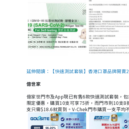
延伸閱讀：【快速測試套裝】香港口罩品牌開賣2款快速
億世家
億家世門市及App現已有售6款快速測試套裝，包括香港公司
限定優惠，購買10支可享75折，而門市則10支8折。現
支只需$18.6就買到。V-Chek門市購買一支平