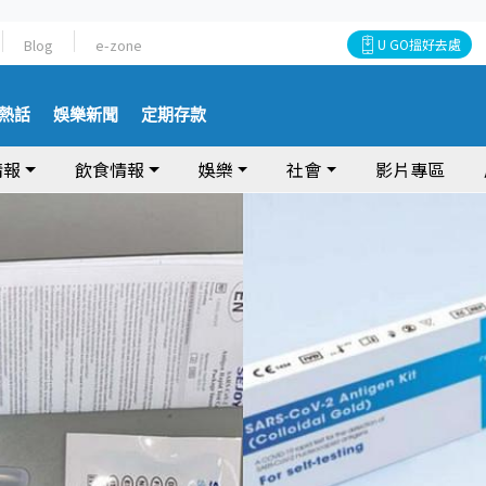
Blog
e-zone
U GO搵好去處
熱話
娛樂新聞
定期存款
情報
飲食情報
娛樂
社會
影片專區