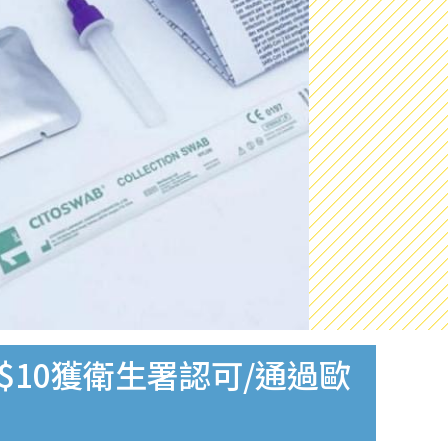
$10獲衛生署認可/通過歐