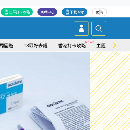
社群打卡攻略
商戶中心
下載 App
繁
简
周圍遊
18區好去處
香港打卡攻略
主題特集