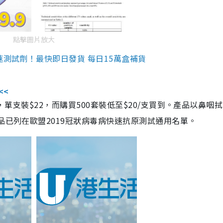
點擊圖片放大
速測試劑！最快即日發貨 每日15萬盒補貨
<<
，單支裝$22，而購買500套裝低至$20/支買到。產品以鼻咽
品已列在歐盟2019冠狀病毒病快速抗原測試通用名單。