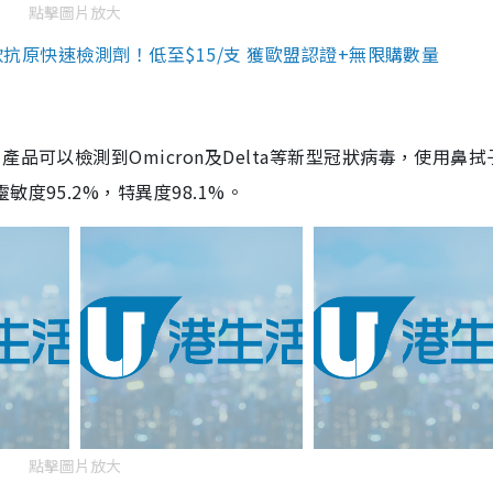
點擊圖片放大
3款抗原快速檢測劑！低至$15/支 獲歐盟認證+無限購數量
品可以檢測到Omicron及Delta等新型冠狀病毒，使用鼻拭
度95.2%，特異度98.1%。
點擊圖片放大