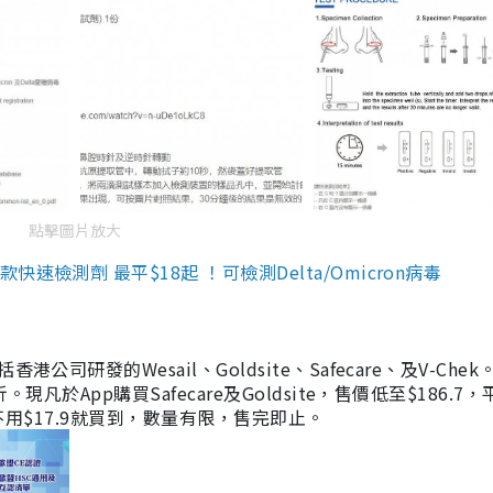
點擊圖片放大
檢測劑 最平$18起 ！可檢測Delta/Omicron病毒
研發的Wesail、Goldsite、Safecare、及V-Chek。
凡於App購買Safecare及Goldsite，售價低至$186.7
均不用$17.9就買到，數量有限，售完即止。