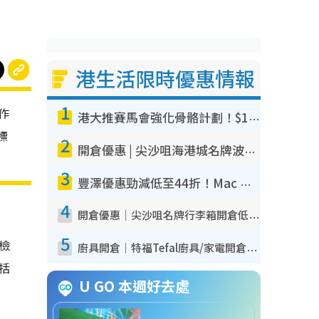
港生活限時優惠情報
1
作
港大推賽馬會強化骨骼計劃！$100骨質密度X光檢查 完成免費運動訓練送超市禮券！附參加資格
標
2
開倉優惠 | 尖沙咀海港城名牌波鞋開倉低至1折！On鞋$899起／Joy&Peace鞋履$98起
3
豐澤優惠勁減低至44折！Mac mini/iPhone17Pro大減價！廚房家電$220起
4
開倉優惠｜尖沙咀名牌行李箱開倉低至4折！一連5日 American Tourister/ace./Hallmark $200起！
5
我檢
廚具開倉｜特福Tefal廚具/家電開倉低至3折！$220起買平底鍋/炒鑊/湯煲！電飯煲/吸塵機/燙斗$418起
包括
U GO 本週好去處