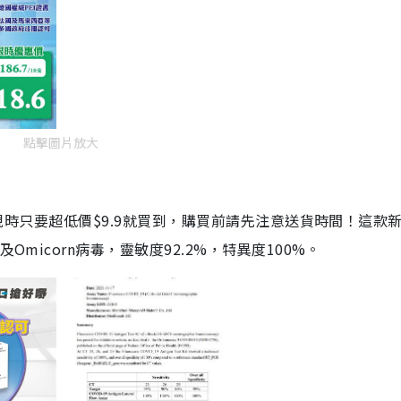
點擊圖片放大
劑，現時只要超低價$9.9就買到，購買前請先注意送貨時間！這款
Omicorn病毒，靈敏度92.2%，特異度100%。