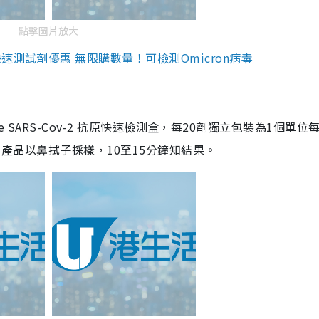
點擊圖片放大
測試劑優惠 無限購數量！可檢測Omicron病毒
are SARS-Cov-2 抗原快速檢測盒，每20劑獨立包裝為1個單位
5。產品以鼻拭子採樣，10至15分鐘知結果。