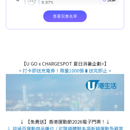
【U GO x CHARGESPOT 夏日消暑企劃⚡】
> 打卡即送充電券！限量1000張🔋送完即止 <
↓ 【免費送】香港運動節2026電子門票！↓
↓ 設過百運動用品攤位 / 可現場體驗多項新穎運動及觀賞