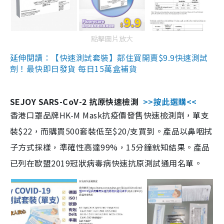
點擊圖片放大
延伸閱讀：【快速測試套裝】鄰住買開賣$9.9快速測試
劑！最快即日發貨 每日15萬盒補貨
SEJOY SARS-CoV-2 抗原快速檢測
>>按此選購<<
香港口罩品牌HK-M Mask抗疫價發售快速檢測劑，單支
裝$22，而購買500套裝低至$20/支買到。產品以鼻咽拭
子方式採樣，準確性高達99%，15分鐘就知結果。產品
已列在歐盟2019冠狀病毒病快速抗原測試通用名單。