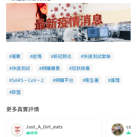
著數
疫情
新冠肺炎
快速測試套裝
快速測試
網購優惠
冠狀病毒
SARS－CoV－2
網購平台
衞生署
護理
歐盟
更多真實評價
Just_A_Girl_eats
co c
娛樂
吹