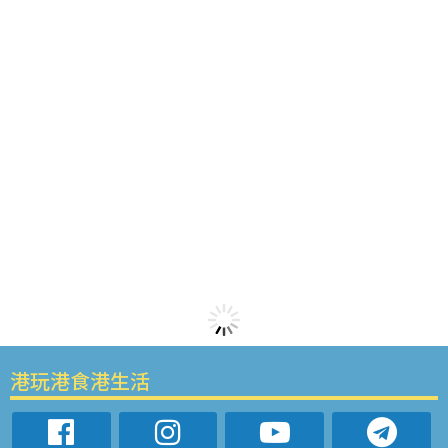
港玩港食港生活