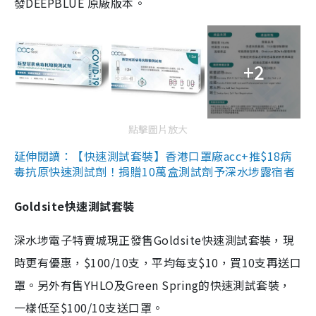
發DEEPBLUE 原廠版本。
+2
點擊圖片放大
延伸閱讀：【快速測試套裝】香港口罩廠acc+推$18病
毒抗原快速測試劑！捐贈10萬盒測試劑予深水埗露宿者
Goldsite快速測試套裝
深水埗電子特賣城現正發售Goldsite快速測試套裝，現
時更有優惠，$100/10支，平均每支$10，買10支再送口
罩。另外有售YHLO及Green Spring的快速測試套裝，
一樣低至$100/10支送口罩。