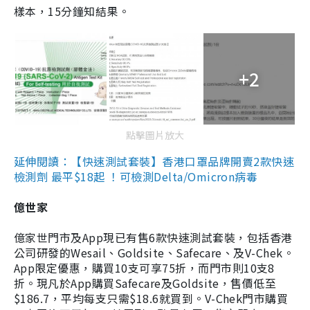
樣本，15分鐘知結果。
+2
點擊圖片放大
延伸閱讀：【快速測試套裝】香港口罩品牌開賣2款快速
檢測劑 最平$18起 ！可檢測Delta/Omicron病毒
億世家
億家世門市及App現已有售6款快速測試套裝，包括香港
公司研發的Wesail、Goldsite、Safecare、及V-Chek。
App限定優惠，購買10支可享75折，而門市則10支8
折。現凡於App購買Safecare及Goldsite，售價低至
$186.7，平均每支只需$18.6就買到。V-Chek門市購買