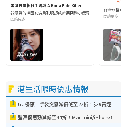
台灣
追劇日常🎬 殺手媽咪 A Bona Fide Killer
台灣地鐵宣
我最愛的韓國女演員孔曉振終於要回歸小螢幕啦!這次的劇本改編自同名
閱讀更多
閱讀更多
港生活限時優惠情報
1
GU優惠｜手袋突發減價低至22折！$39買經典波士頓包/餃子袋！飾物同步減價$29起！
2
豐澤優惠勁減低至44折！Mac mini/iPhone17Pro大減價！廚房家電$220起