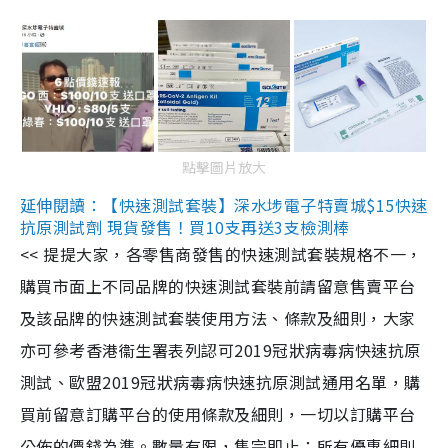
點擊圖片放大
延伸閱讀：【快速測試套裝】深水埗電子特賣城$15快速
抗原測試劑 現貨發售！買10支再送3支檢測棒
<< 提提大家，各零售商發售的快速測試套裝規格不一，
購買市面上不同品牌的快速測試套裝前請留意售賣平台
及該品牌的快速測試套裝使用方法、條款及細則，大家
亦可參考香港衞生署表列認可2019冠狀病毒病快速抗原
測試、歐盟2019冠狀病毒病快速抗原測試通用名單，購
買前留意訂購平台的使用條款及細則，一切以訂購平台
公佈的價錢為準。數量有限，售完即止；所有優惠細則