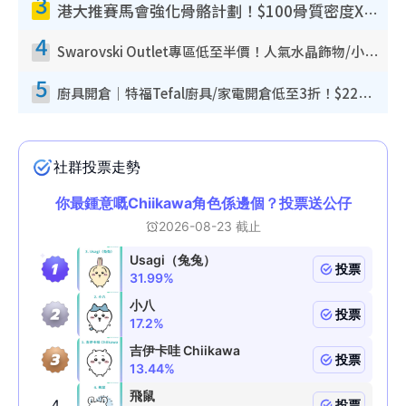
3
港大推賽馬會強化骨骼計劃！$100骨質密度X光檢查 完成免費運動訓練送超市禮券！附參加資格
4
Swarovski Outlet專區低至半價！人氣水晶飾物/小擺設$138起！迪士尼款/水晶高跟鞋都有平
5
廚具開倉｜特福Tefal廚具/家電開倉低至3折！$220起買平底鍋/炒鑊/湯煲！電飯煲/吸塵機/燙斗$418起