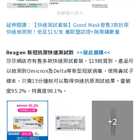
點擊圖片放大
延伸閱讀：【快速測試套裝】Good Mask發售3款抗原
快速檢測劑！低至$15/支 獲歐盟認證+無限購數量
Reagen 新冠抗原快速測試劑
>>按此選購<<
莎莎網店亦有售多款快速測試套裝，$19就買到。產品可
以檢測到Omicron及Delta等新型冠狀病毒，使用鼻拭子
樣本，只需15分鐘就可以取得快速抗原測試結果。靈敏
度95.2%，特異度98.1%。
+2