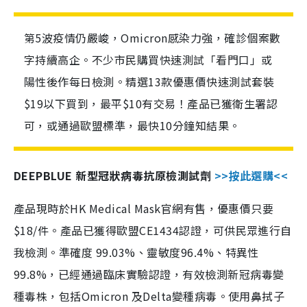
第5波疫情仍嚴峻，Omicron感染力強，確診個案數
字持續高企。不少市民購買快速測試「看門口」或
陽性後作每日檢測。精選13款優惠價快速測試套裝
$19以下買到，最平$10有交易！產品已獲衛生署認
可，或通過歐盟標準，最快10分鐘知結果。
DEEPBLUE 新型冠狀病毒抗原檢測試劑
>>按此選購<<
產品現時於HK Medical Mask官網有售，優惠價只要
$18/件。產品已獲得歐盟CE1434認證，可供民眾進行自
我檢測。準確度 99.03%、靈敏度96.4%、特異性
99.8%，已經通過臨床實驗認證，有效檢測新冠病毒變
種毒株，包括Omicron 及Delta變種病毒。使用鼻拭子