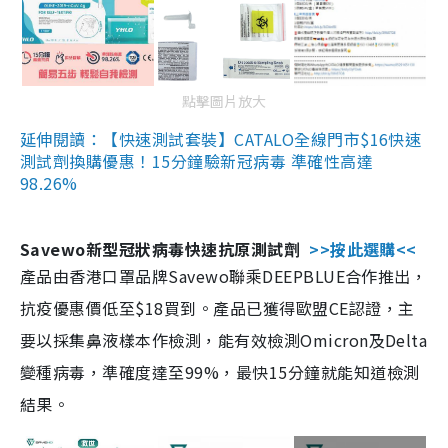
點擊圖片放大
延伸閱讀：【快速測試套裝】CATALO全線門市$16快速
測試劑換購優惠！15分鐘驗新冠病毒 準確性高達
98.26%
Savewo新型冠狀病毒快速抗原測試劑
>>按此選購<<
產品由香港口罩品牌Savewo聯乘DEEPBLUE合作推出，
抗疫優惠價低至$18買到。產品已獲得歐盟CE認證，主
要以採集鼻液樣本作檢測，能有效檢測Omicron及Delta
變種病毒，準確度達至99%，最快15分鐘就能知道檢測
結果。