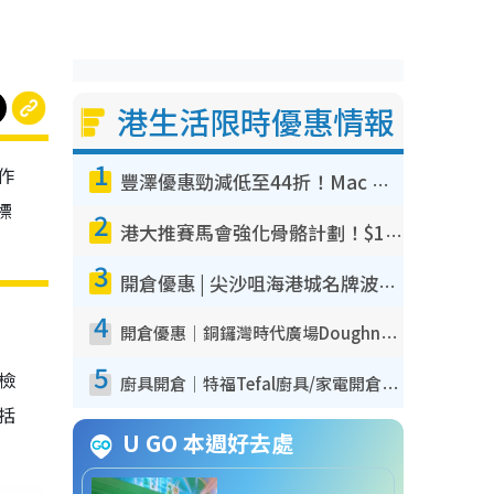
港生活限時優惠情報
1
作
豐澤優惠勁減低至44折！Mac mini/iPhone17Pro大減價！廚房家電$220起
標
2
港大推賽馬會強化骨骼計劃！$100骨質密度X光檢查 完成免費運動訓練送超市禮券！附參加資格
3
開倉優惠 | 尖沙咀海港城名牌波鞋開倉低至1折！On鞋$899起／Joy&Peace鞋履$98起
4
開倉優惠｜銅鑼灣時代廣場Doughnut/Campo Marzio開倉低至1折！背囊、書包、手袋劈價$200起
5
我檢
廚具開倉｜特福Tefal廚具/家電開倉低至3折！$220起買平底鍋/炒鑊/湯煲！電飯煲/吸塵機/燙斗$418起
包括
U GO 本週好去處