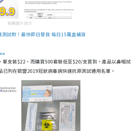
點擊圖片放大
速測試劑！最快即日發貨 每日15萬盒補貨
<<
，單支裝$22，而購買500套裝低至$20/支買到。產品以鼻咽
品已列在歐盟2019冠狀病毒病快速抗原測試通用名單。