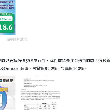
點擊圖片放大
劑，現時只要超低價$9.9就買到，購買前請先注意送貨時間！這款
Omicorn病毒，靈敏度92.2%，特異度100%。