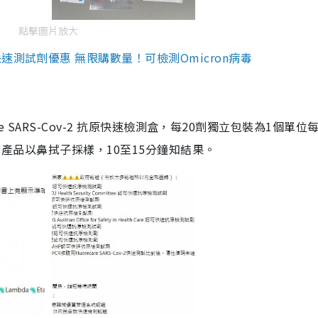
點擊圖片放大
測試劑優惠 無限購數量！可檢測Omicron病毒
are SARS-Cov-2 抗原快速檢測盒，每20劑獨立包裝為1個單位
5。產品以鼻拭子採樣，10至15分鐘知結果。