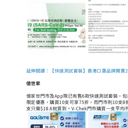
延伸閱讀：【快速測試套裝】香港口罩品牌開賣2款快速
億世家
億家世門市及App現已有售6款快速測試套裝，包括香港公司
限定優惠，購買10支可享75折，而門市則10支8折。現
支只需$18.6就買到。V-Chek門市購買一支平