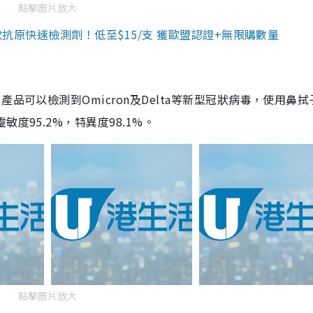
點擊圖片放大
3款抗原快速檢測劑！低至$15/支 獲歐盟認證+無限購數量
品可以檢測到Omicron及Delta等新型冠狀病毒，使用鼻拭
度95.2%，特異度98.1%。
點擊圖片放大