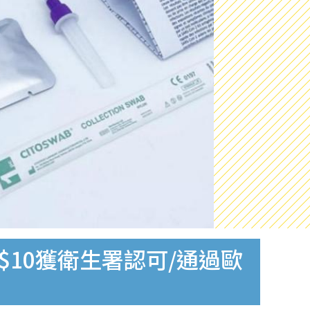
$10獲衛生署認可/通過歐