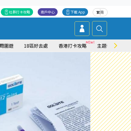
社群打卡攻略
商戶中心
下載 App
繁
简
周圍遊
18區好去處
香港打卡攻略
主題特集