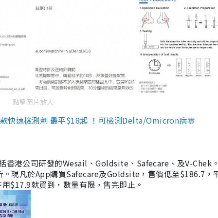
點擊圖片放大
檢測劑 最平$18起 ！可檢測Delta/Omicron病毒
研發的Wesail、Goldsite、Safecare、及V-Chek。
凡於App購買Safecare及Goldsite，售價低至$186.7
均不用$17.9就買到，數量有限，售完即止。