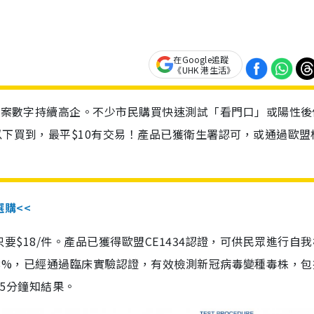
在Google追蹤
《UHK 港生活》
診個案數字持續高企。不少市民購買快速測試「看門口」或陽性後
以下買到，最平$10有交易！產品已獲衛生署認可，或通過歐盟
選購<<
惠價只要$18/件。產品已獲得歐盟CE1434認證，可供民眾進行自
性99.8%，已經通過臨床實驗認證，有效檢測新冠病毒變種毒株，
，15分鐘知結果。