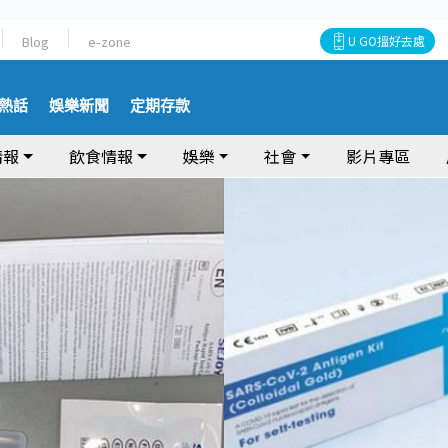
Blog
e-zone
U GO搵好去處
熱話
娛樂新聞
定期存款
情報
飲食情報
娛樂
社會
影片專區