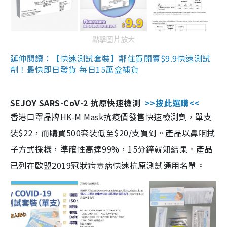
點擊圖片放大
延伸閱讀：【快速測試套裝】鄰住買開賣$9.9快速測試
劑！最快即日發貨 每日15萬盒補貨
SEJOY SARS-CoV-2 抗原快速檢測
>>按此選購<<
香港口罩品牌HK-M Mask抗疫價發售快速檢測劑，單支
裝$22，而購買500套裝低至$20/支買到。產品以鼻咽拭
子方式採樣，準確性高達99%，15分鐘就知結果。產品
已列在歐盟2019冠狀病毒病快速抗原測試通用名單。