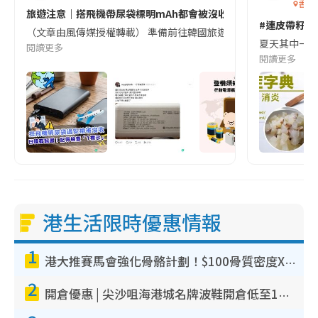
香港
旅遊注意｜搭飛機帶尿袋標明mAh都會被沒收😱出發前切記檢查「1
#連皮帶籽都
（文章由風傳媒授權轉載） 準備前往韓國旅遊的民眾，近期要特別留
夏天其中一種時
閱讀更多
閱讀更多
港生活限時優惠情報
1
港大推賽馬會強化骨骼計劃！$100骨質密度X光檢查 完成免費運動訓練送超市禮券！附參加資格
2
開倉優惠 | 尖沙咀海港城名牌波鞋開倉低至1折！On鞋$899起／Joy&Peace鞋履$98起