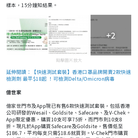
樣本，15分鐘知結果。
+2
點擊圖片放大
延伸閱讀：【快速測試套裝】香港口罩品牌開賣2款快速
檢測劑 最平$18起 ！可檢測Delta/Omicron病毒
億世家
億家世門市及App現已有售6款快速測試套裝，包括香港
公司研發的Wesail、Goldsite、Safecare、及V-Chek。
App限定優惠，購買10支可享75折，而門市則10支8
折。現凡於App購買Safecare及Goldsite，售價低至
$186.7，平均每支只需$18.6就買到。V-Chek門市購買