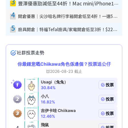
3
豐澤優惠勁減低至44折！Mac mini/iPhone17Pro大減價！廚房家電$220起
4
開倉優惠｜尖沙咀名牌行李箱開倉低至4折！一連5日 American Tourister/ace./Hallmark $200起！
5
廚具開倉｜特福Tefal廚具/家電開倉低至3折！$220起買平底鍋/炒鑊/湯煲！電飯煲/吸塵機/燙斗$418起