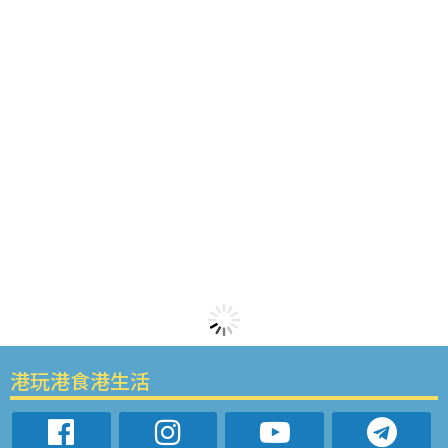
港玩港食港生活