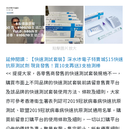
點擊圖片放大
延伸閱讀：【快速測試套裝】深水埗電子特賣城$15快速
抗原測試劑 現貨發售！買10支再送3支檢測棒
<< 提提大家，各零售商發售的快速測試套裝規格不一，
購買市面上不同品牌的快速測試套裝前請留意售賣平台
及該品牌的快速測試套裝使用方法、條款及細則，大家
亦可參考香港衞生署表列認可2019冠狀病毒病快速抗原
測試、歐盟2019冠狀病毒病快速抗原測試通用名單，購
買前留意訂購平台的使用條款及細則，一切以訂購平台
公佈的價錢為準。數量有限，售完即止；所有優惠細則