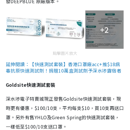
發DEEPBLUE 原廠版本。
+2
點擊圖片放大
延伸閱讀：【快速測試套裝】香港口罩廠acc+推$18病
毒抗原快速測試劑！捐贈10萬盒測試劑予深水埗露宿者
Goldsite快速測試套裝
深水埗電子特賣城現正發售Goldsite快速測試套裝，現
時更有優惠，$100/10支，平均每支$10，買10支再送口
罩。另外有售YHLO及Green Spring的快速測試套裝，
一樣低至$100/10支送口罩。