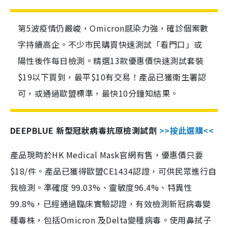
第5波疫情仍嚴峻，Omicron感染力強，確診個案數
字持續高企。不少市民購買快速測試「看門口」或
陽性後作每日檢測。精選13款優惠價快速測試套裝
$19以下買到，最平$10有交易！產品已獲衛生署認
可，或通過歐盟標準，最快10分鐘知結果。
DEEPBLUE 新型冠狀病毒抗原檢測試劑
>>按此選購<<
產品現時於HK Medical Mask官網有售，優惠價只要
$18/件。產品已獲得歐盟CE1434認證，可供民眾進行自
我檢測。準確度 99.03%、靈敏度96.4%、特異性
99.8%，已經通過臨床實驗認證，有效檢測新冠病毒變
種毒株，包括Omicron 及Delta變種病毒。使用鼻拭子