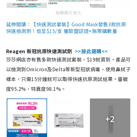
點擊圖片放大
延伸閱讀：【快速測試套裝】Good Mask發售3款抗原
快速檢測劑！低至$15/支 獲歐盟認證+無限購數量
Reagen 新冠抗原快速測試劑
>>按此選購<<
莎莎網店亦有售多款快速測試套裝，$19就買到。產品可
以檢測到Omicron及Delta等新型冠狀病毒，使用鼻拭子
樣本，只需15分鐘就可以取得快速抗原測試結果。靈敏
度95.2%，特異度98.1%。
+2