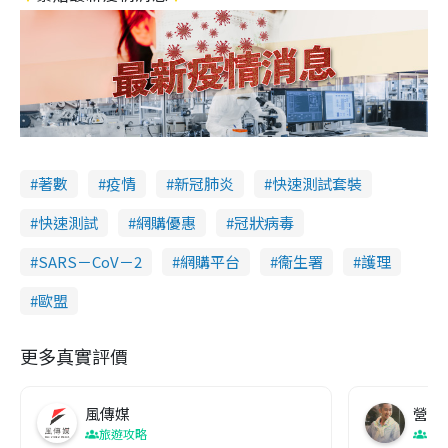
著數
疫情
新冠肺炎
快速測試套裝
快速測試
網購優惠
冠狀病毒
SARS－CoV－2
網購平台
衞生署
護理
歐盟
更多真實評價
風傳媒
營養教
旅遊攻略
生