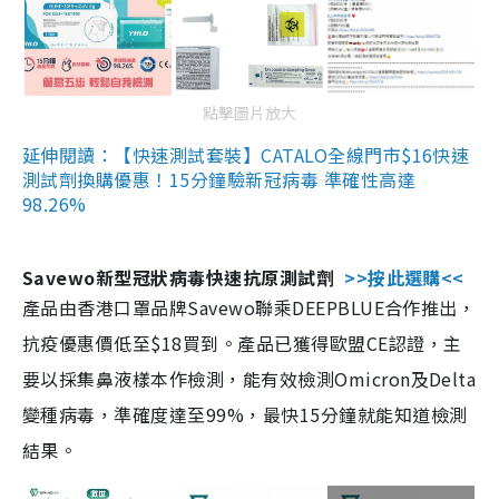
點擊圖片放大
延伸閱讀：【快速測試套裝】CATALO全線門市$16快速
測試劑換購優惠！15分鐘驗新冠病毒 準確性高達
98.26%
Savewo新型冠狀病毒快速抗原測試劑
>>按此選購<<
產品由香港口罩品牌Savewo聯乘DEEPBLUE合作推出，
抗疫優惠價低至$18買到。產品已獲得歐盟CE認證，主
要以採集鼻液樣本作檢測，能有效檢測Omicron及Delta
變種病毒，準確度達至99%，最快15分鐘就能知道檢測
結果。