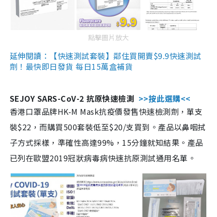
點擊圖片放大
延伸閱讀：【快速測試套裝】鄰住買開賣$9.9快速測試
劑！最快即日發貨 每日15萬盒補貨
SEJOY SARS-CoV-2 抗原快速檢測
>>按此選購<<
香港口罩品牌HK-M Mask抗疫價發售快速檢測劑，單支
裝$22，而購買500套裝低至$20/支買到。產品以鼻咽拭
子方式採樣，準確性高達99%，15分鐘就知結果。產品
已列在歐盟2019冠狀病毒病快速抗原測試通用名單。