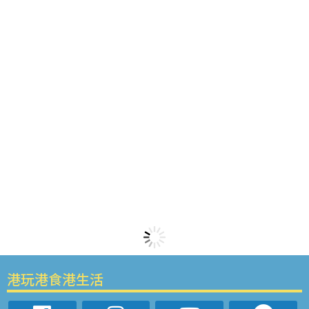
港玩港食港生活