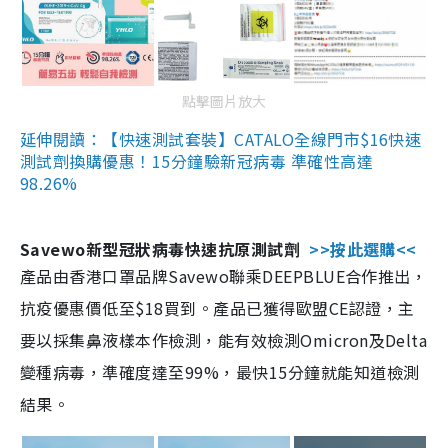
點擊圖片放大
延伸閱讀：【快速測試套裝】CATALO全線門市$16快速
測試劑換購優惠！15分鐘驗新冠病毒 準確性高達
98.26%
Savewo新型冠狀病毒快速抗原測試劑
>>按此選購<<
產品由香港口罩品牌Savewo聯乘DEEPBLUE合作推出，
抗疫優惠價低至$18買到。產品已獲得歐盟CE認證，主
要以採集鼻液樣本作檢測，能有效檢測Omicron及Delta
變種病毒，準確度達至99%，最快15分鐘就能知道檢測
結果。