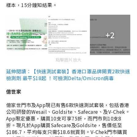
樣本，15分鐘知結果。
+2
點擊圖片放大
延伸閱讀：【快速測試套裝】香港口罩品牌開賣2款快速
檢測劑 最平$18起 ！可檢測Delta/Omicron病毒
億世家
億家世門市及App現已有售6款快速測試套裝，包括香港
公司研發的Wesail、Goldsite、Safecare、及V-Chek。
App限定優惠，購買10支可享75折，而門市則10支8
折。現凡於App購買Safecare及Goldsite，售價低至
$186.7，平均每支只需$18.6就買到。V-Chek門市購買