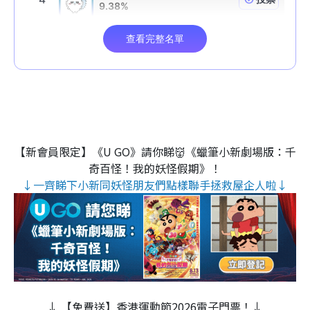
【新會員限定】《U GO》請你睇👹《蠟筆小新劇場版：千
奇百怪！我的妖怪假期》！
↓一齊睇下小新同妖怪朋友們點樣聯手拯救屋企人啦↓
↓ 【免費送】香港運動節2026電子門票！↓