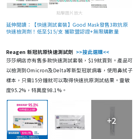
點擊圖片放大
延伸閱讀：【快速測試套裝】Good Mask發售3款抗原
快速檢測劑！低至$15/支 獲歐盟認證+無限購數量
Reagen 新冠抗原快速測試劑
>>按此選購<<
莎莎網店亦有售多款快速測試套裝，$19就買到。產品可
以檢測到Omicron及Delta等新型冠狀病毒，使用鼻拭子
樣本，只需15分鐘就可以取得快速抗原測試結果。靈敏
度95.2%，特異度98.1%。
+2