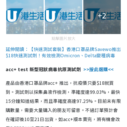
+2
點擊圖片放大
延伸閱讀：【快速測試套裝】香港口罩品牌Savewo推出
$18快速測試劑！有效檢測Omicron、Delta變種病毒
acc+ test 新型冠狀病毒抗原測試劑
>>按此選購<<
產品由香港口罩品牌acc+ 推出，抗疫價只要$18就買
到。測試劑以採集鼻液作檢測，準確度達99.03%，最快
15分鐘知道結果，而且準確度高達97.25%。目前未有限
購數量，需要大量購入的朋友可留意。不過訂單預計會
在確認後10至21日出貨，如acc+版本賣完，將有機會改