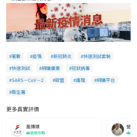
著數
疫情
新冠肺炎
快速測試套裝
快速測試
網購優惠
冠狀病毒
SARS－CoV－2
歐盟
護理
網購平台
衞生署
更多真實評價
風傳媒
營養教
旅遊攻略
生