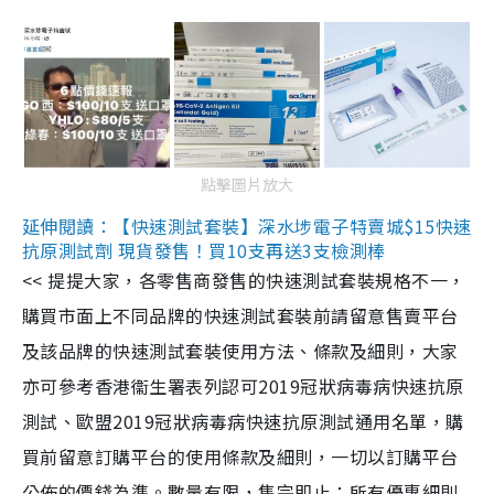
點擊圖片放大
延伸閱讀：【快速測試套裝】深水埗電子特賣城$15快速
抗原測試劑 現貨發售！買10支再送3支檢測棒
<< 提提大家，各零售商發售的快速測試套裝規格不一，
購買市面上不同品牌的快速測試套裝前請留意售賣平台
及該品牌的快速測試套裝使用方法、條款及細則，大家
亦可參考香港衞生署表列認可2019冠狀病毒病快速抗原
測試、歐盟2019冠狀病毒病快速抗原測試通用名單，購
買前留意訂購平台的使用條款及細則，一切以訂購平台
公佈的價錢為準。數量有限，售完即止；所有優惠細則