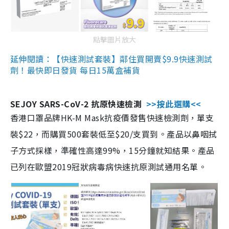
點擊圖片放大
延伸閱讀：【快速測試套裝】鄰住買開賣$9.9快速測試
劑！最快即日發貨 每日15萬盒補貨
SEJOY SARS-CoV-2 抗原快速檢測
>>按此選購<<
香港口罩品牌HK-M Mask抗疫價發售快速檢測劑，單支
裝$22，而購買500套裝低至$20/支買到。產品以鼻咽拭
子方式採樣，準確性高達99%，15分鐘就知結果。產品
已列在歐盟2019冠狀病毒病快速抗原測試通用名單。