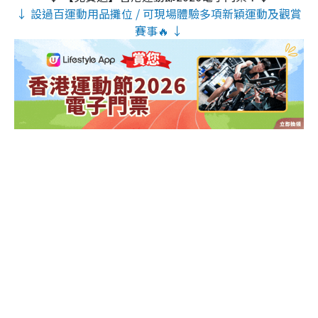
↓ 設過百運動用品攤位 / 可現場體驗多項新穎運動及觀賞
賽事🔥 ↓