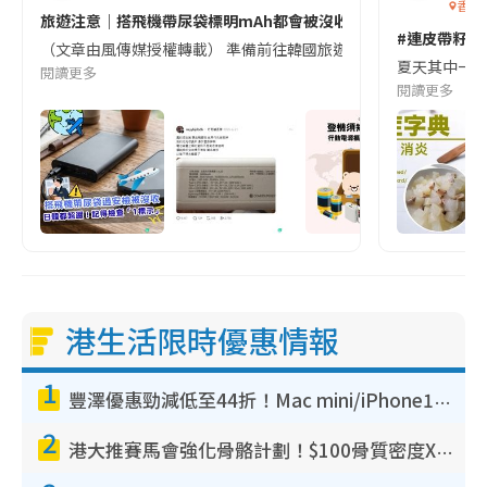
香港
旅遊注意｜搭飛機帶尿袋標明mAh都會被沒收😱出發前切記檢查「1
#連皮帶籽都
（文章由風傳媒授權轉載） 準備前往韓國旅遊的民眾，近期要特別留
夏天其中一種時
閱讀更多
閱讀更多
港生活限時優惠情報
1
豐澤優惠勁減低至44折！Mac mini/iPhone17Pro大減價！廚房家電$220起
2
港大推賽馬會強化骨骼計劃！$100骨質密度X光檢查 完成免費運動訓練送超市禮券！附參加資格