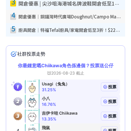
3
開倉優惠 | 尖沙咀海港城名牌波鞋開倉低至1折！On鞋$899起／Joy&Peace鞋履$98起
4
開倉優惠｜銅鑼灣時代廣場Doughnut/Campo Marzio開倉低至1折！背囊、書包、手袋劈價$200起
5
廚具開倉｜特福Tefal廚具/家電開倉低至3折！$220起買平底鍋/炒鑊/湯煲！電飯煲/吸塵機/燙斗$418起