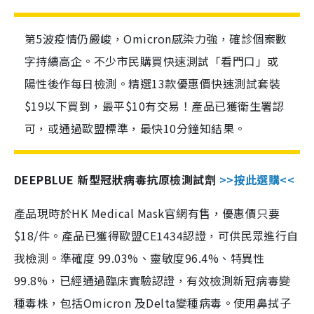
第5波疫情仍嚴峻，Omicron感染力強，確診個案數
字持續高企。不少市民購買快速測試「看門口」或
陽性後作每日檢測。精選13款優惠價快速測試套裝
$19以下買到，最平$10有交易！產品已獲衛生署認
可，或通過歐盟標準，最快10分鐘知結果。
DEEPBLUE 新型冠狀病毒抗原檢測試劑
>>按此選購<<
產品現時於HK Medical Mask官網有售，優惠價只要
$18/件。產品已獲得歐盟CE1434認證，可供民眾進行自
我檢測。準確度 99.03%、靈敏度96.4%、特異性
99.8%，已經通過臨床實驗認證，有效檢測新冠病毒變
種毒株，包括Omicron 及Delta變種病毒。使用鼻拭子