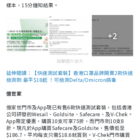
樣本，15分鐘知結果。
+2
點擊圖片放大
延伸閱讀：【快速測試套裝】香港口罩品牌開賣2款快速
檢測劑 最平$18起 ！可檢測Delta/Omicron病毒
億世家
億家世門市及App現已有售6款快速測試套裝，包括香港
公司研發的Wesail、Goldsite、Safecare、及V-Chek。
App限定優惠，購買10支可享75折，而門市則10支8
折。現凡於App購買Safecare及Goldsite，售價低至
$186.7，平均每支只需$18.6就買到。V-Chek門市購買