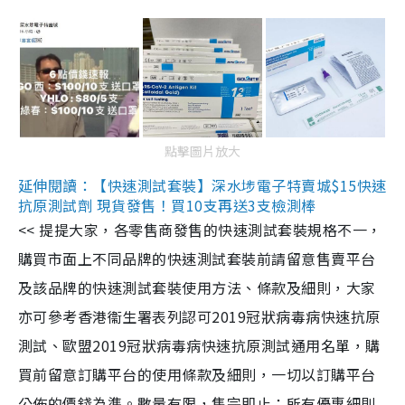
點擊圖片放大
延伸閱讀：【快速測試套裝】深水埗電子特賣城$15快速
抗原測試劑 現貨發售！買10支再送3支檢測棒
<< 提提大家，各零售商發售的快速測試套裝規格不一，
購買市面上不同品牌的快速測試套裝前請留意售賣平台
及該品牌的快速測試套裝使用方法、條款及細則，大家
亦可參考香港衞生署表列認可2019冠狀病毒病快速抗原
測試、歐盟2019冠狀病毒病快速抗原測試通用名單，購
買前留意訂購平台的使用條款及細則，一切以訂購平台
公佈的價錢為準。數量有限，售完即止；所有優惠細則