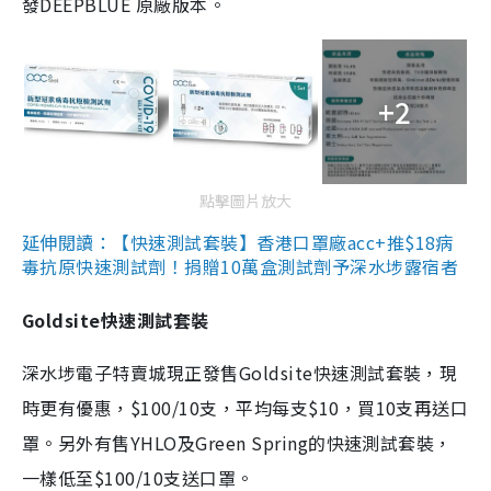
發DEEPBLUE 原廠版本。
+2
點擊圖片放大
延伸閱讀：【快速測試套裝】香港口罩廠acc+推$18病
毒抗原快速測試劑！捐贈10萬盒測試劑予深水埗露宿者
Goldsite快速測試套裝
深水埗電子特賣城現正發售Goldsite快速測試套裝，現
時更有優惠，$100/10支，平均每支$10，買10支再送口
罩。另外有售YHLO及Green Spring的快速測試套裝，
一樣低至$100/10支送口罩。