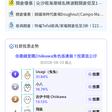
3
開倉優惠 | 尖沙咀海港城名牌波鞋開倉低至1折！On鞋$899起／Joy&Peace鞋履$98起
4
開倉優惠｜銅鑼灣時代廣場Doughnut/Campo Marzio開倉低至1折！背囊、書包、手袋劈價$200起
5
廚具開倉｜特福Tefal廚具/家電開倉低至3折！$220起買平底鍋/炒鑊/湯煲！電飯煲/吸塵機/燙斗$418起