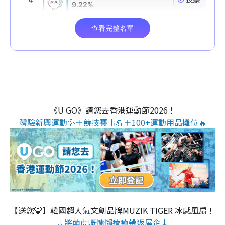
《U GO》請您去香港運動節2026！
體驗新興運動💦＋競技賽事💪＋100+運動用品攤位🔥
【送您🐯】韓國超人氣文創品牌MUZIK TIGER 冰感風扇！
↓將萌虎嘅慵懶療癒帶返屋企↓