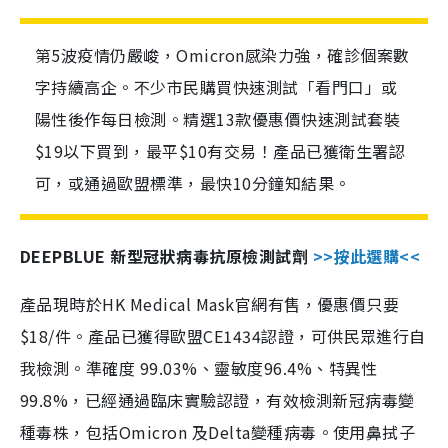
第5波疫情仍嚴峻，Omicron感染力強，確診個案數
字持續高企。不少市民購買快速測試「看門口」或
陽性後作每日檢測。精選13款優惠價快速測試套裝
$19以下買到，最平$10有交易！產品已獲衛生署認
可，或通過歐盟標準，最快10分鐘知結果。
DEEPBLUE 新型冠狀病毒抗原檢測試劑
>>按此選購<<
產品現時於HK Medical Mask官網有售，優惠價只要
$18/件。產品已獲得歐盟CE1434認證，可供民眾進行自
我檢測。準確度 99.03%、靈敏度96.4%、特異性
99.8%，已經通過臨床實驗認證，有效檢測新冠病毒變
種毒株，包括Omicron 及Delta變種病毒。使用鼻拭子