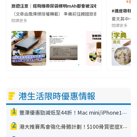
香港
旅遊注意｜搭飛機帶尿袋標明mAh都會被沒收😱出發前切記檢查「1
#連皮帶籽都
（文章由風傳媒授權轉載） 準備前往韓國旅遊的民眾，近期要特別留
夏天其中一種時
閱讀更多
閱讀更多
港生活限時優惠情報
1
豐澤優惠勁減低至44折！Mac mini/iPhone17Pro大減價！廚房家電$220起
2
港大推賽馬會強化骨骼計劃！$100骨質密度X光檢查 完成免費運動訓練送超市禮券！附參加資格