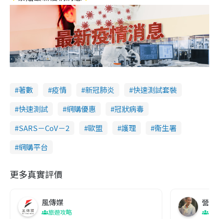
著數
疫情
新冠肺炎
快速測試套裝
快速測試
網購優惠
冠狀病毒
SARS－CoV－2
歐盟
護理
衞生署
網購平台
更多真實評價
風傳媒
營養教
旅遊攻略
生