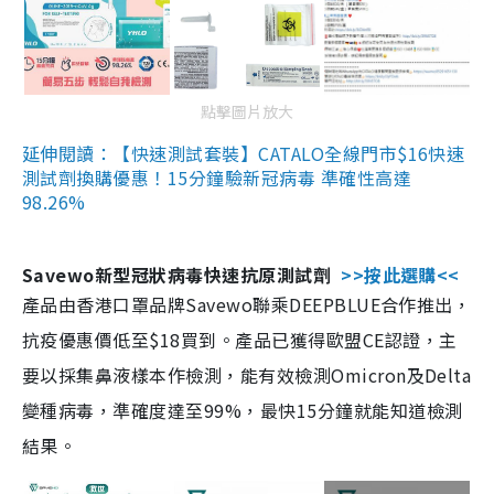
點擊圖片放大
延伸閱讀：【快速測試套裝】CATALO全線門市$16快速
測試劑換購優惠！15分鐘驗新冠病毒 準確性高達
98.26%
Savewo新型冠狀病毒快速抗原測試劑
>>按此選購<<
產品由香港口罩品牌Savewo聯乘DEEPBLUE合作推出，
抗疫優惠價低至$18買到。產品已獲得歐盟CE認證，主
要以採集鼻液樣本作檢測，能有效檢測Omicron及Delta
變種病毒，準確度達至99%，最快15分鐘就能知道檢測
結果。