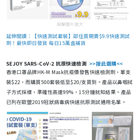
點擊圖片放大
延伸閱讀：【快速測試套裝】鄰住買開賣$9.9快速測試
劑！最快即日發貨 每日15萬盒補貨
SEJOY SARS-CoV-2 抗原快速檢測
>>按此選購<<
香港口罩品牌HK-M Mask抗疫價發售快速檢測劑，單支
裝$22，而購買500套裝低至$20/支買到。產品以鼻咽拭
子方式採樣，準確性高達99%，15分鐘就知結果。產品
已列在歐盟2019冠狀病毒病快速抗原測試通用名單。