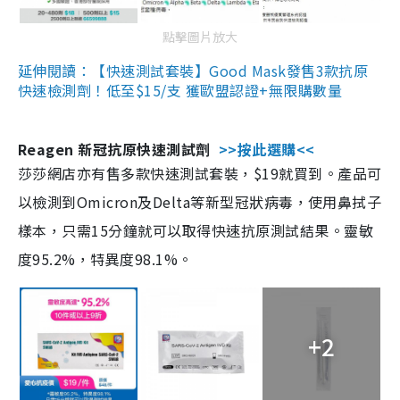
點擊圖片放大
延伸閱讀：【快速測試套裝】Good Mask發售3款抗原
快速檢測劑！低至$15/支 獲歐盟認證+無限購數量
Reagen 新冠抗原快速測試劑
>>按此選購<<
莎莎網店亦有售多款快速測試套裝，$19就買到。產品可
以檢測到Omicron及Delta等新型冠狀病毒，使用鼻拭子
樣本，只需15分鐘就可以取得快速抗原測試結果。靈敏
度95.2%，特異度98.1%。
+2