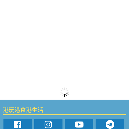
港玩港食港生活