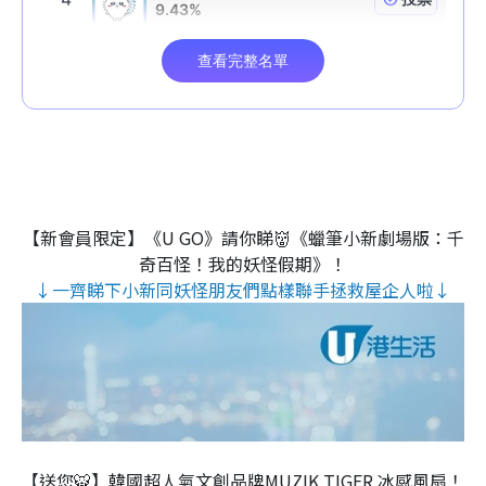
【新會員限定】《U GO》請你睇👹《蠟筆小新劇場版：千
奇百怪！我的妖怪假期》！
↓一齊睇下小新同妖怪朋友們點樣聯手拯救屋企人啦↓
【送您🐯】韓國超人氣文創品牌MUZIK TIGER 冰感風扇！