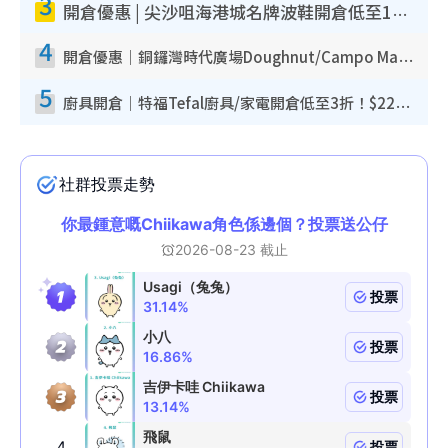
3
開倉優惠 | 尖沙咀海港城名牌波鞋開倉低至1折！On鞋$899起／Joy&Peace鞋履$98起
4
開倉優惠｜銅鑼灣時代廣場Doughnut/Campo Marzio開倉低至1折！背囊、書包、手袋劈價$200起
5
廚具開倉｜特福Tefal廚具/家電開倉低至3折！$220起買平底鍋/炒鑊/湯煲！電飯煲/吸塵機/燙斗$418起