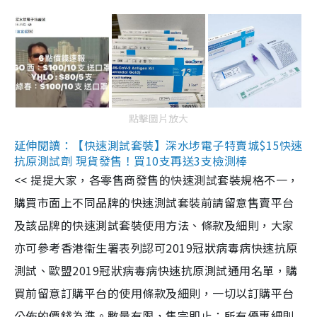
點擊圖片放大
延伸閱讀：【快速測試套裝】深水埗電子特賣城$15快速
抗原測試劑 現貨發售！買10支再送3支檢測棒
<< 提提大家，各零售商發售的快速測試套裝規格不一，
購買市面上不同品牌的快速測試套裝前請留意售賣平台
及該品牌的快速測試套裝使用方法、條款及細則，大家
亦可參考香港衞生署表列認可2019冠狀病毒病快速抗原
測試、歐盟2019冠狀病毒病快速抗原測試通用名單，購
買前留意訂購平台的使用條款及細則，一切以訂購平台
公佈的價錢為準。數量有限，售完即止；所有優惠細則