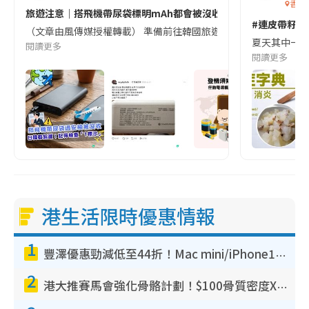
香港
旅遊注意｜搭飛機帶尿袋標明mAh都會被沒收😱出發前切記檢查「1
#連皮帶籽都
（文章由風傳媒授權轉載） 準備前往韓國旅遊的民眾，近期要特別留
夏天其中一種時
閱讀更多
閱讀更多
港生活限時優惠情報
1
豐澤優惠勁減低至44折！Mac mini/iPhone17Pro大減價！廚房家電$220起
2
港大推賽馬會強化骨骼計劃！$100骨質密度X光檢查 完成免費運動訓練送超市禮券！附參加資格