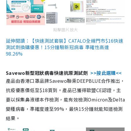
點擊圖片放大
延伸閱讀：【快速測試套裝】CATALO全線門市$16快速
測試劑換購優惠！15分鐘驗新冠病毒 準確性高達
98.26%
Savewo新型冠狀病毒快速抗原測試劑
>>按此選購<<
產品由香港口罩品牌Savewo聯乘DEEPBLUE合作推出，
抗疫優惠價低至$18買到。產品已獲得歐盟CE認證，主
要以採集鼻液樣本作檢測，能有效檢測Omicron及Delta
變種病毒，準確度達至99%，最快15分鐘就能知道檢測
結果。