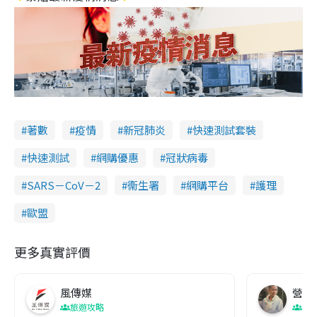
著數
疫情
新冠肺炎
快速測試套裝
快速測試
網購優惠
冠狀病毒
SARS－CoV－2
衞生署
網購平台
護理
歐盟
更多真實評價
風傳媒
營養教
旅遊攻略
生