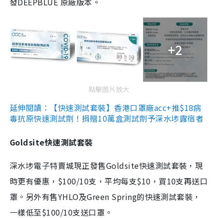
發DEEPBLUE 原廠版本。
+2
點擊圖片放大
延伸閱讀：【快速測試套裝】香港口罩廠acc+推$18病
毒抗原快速測試劑！捐贈10萬盒測試劑予深水埗露宿者
Goldsite快速測試套裝
深水埗電子特賣城現正發售Goldsite快速測試套裝，現
時更有優惠，$100/10支，平均每支$10，買10支再送口
罩。另外有售YHLO及Green Spring的快速測試套裝，
一樣低至$100/10支送口罩。