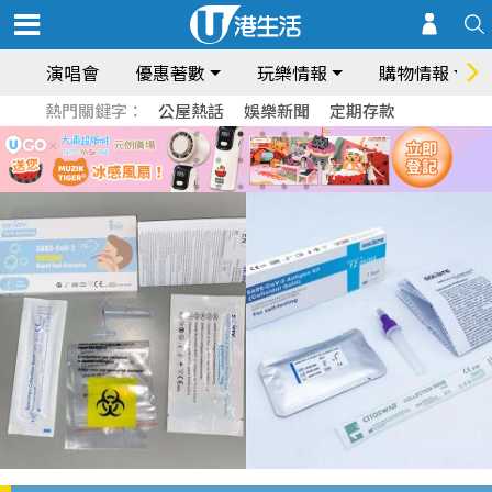
演唱會
優惠著數
玩樂情報
購物情報
熱門關鍵字：
公屋熱話
娛樂新聞
定期存款