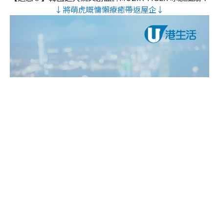
↓將萌虎嘅慵懶療癒帶返屋企↓