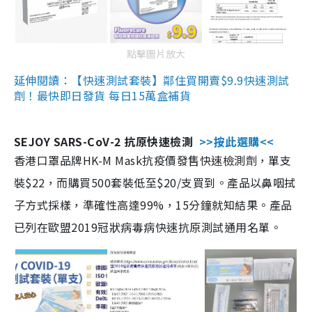
點擊圖片放大
延伸閱讀：【快速測試套裝】鄰住買開賣$9.9快速測試
劑！最快即日發貨 每日15萬盒補貨
SEJOY SARS-CoV-2 抗原快速檢測
>>按此選購<<
香港口罩品牌HK-M Mask抗疫價發售快速檢測劑，單支
裝$22，而購買500套裝低至$20/支買到。產品以鼻咽拭
子方式採樣，準確性高達99%，15分鐘就知結果。產品
已列在歐盟2019冠狀病毒病快速抗原測試通用名單。