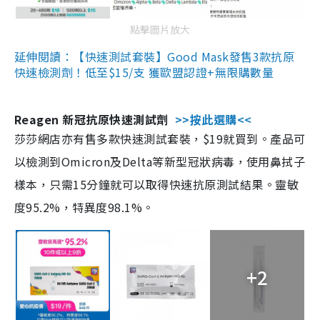
點擊圖片放大
延伸閱讀：【快速測試套裝】Good Mask發售3款抗原
快速檢測劑！低至$15/支 獲歐盟認證+無限購數量
Reagen 新冠抗原快速測試劑
>>按此選購<<
莎莎網店亦有售多款快速測試套裝，$19就買到。產品可
以檢測到Omicron及Delta等新型冠狀病毒，使用鼻拭子
樣本，只需15分鐘就可以取得快速抗原測試結果。靈敏
度95.2%，特異度98.1%。
+2