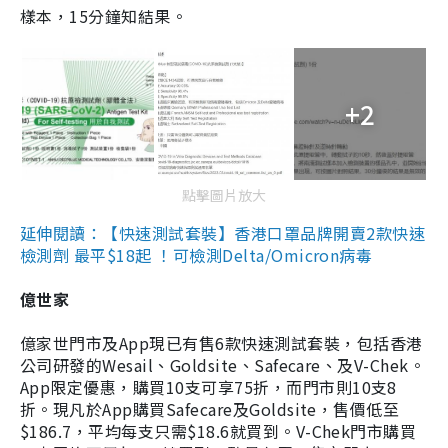
樣本，15分鐘知結果。
+2
點擊圖片放大
延伸閱讀：【快速測試套裝】香港口罩品牌開賣2款快速
檢測劑 最平$18起 ！可檢測Delta/Omicron病毒
億世家
億家世門市及App現已有售6款快速測試套裝，包括香港
公司研發的Wesail、Goldsite、Safecare、及V-Chek。
App限定優惠，購買10支可享75折，而門市則10支8
折。現凡於App購買Safecare及Goldsite，售價低至
$186.7，平均每支只需$18.6就買到。V-Chek門市購買