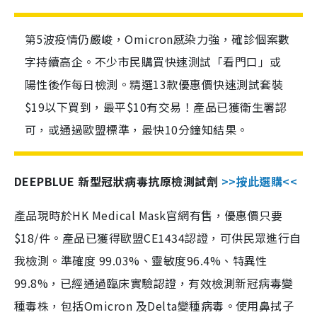
第5波疫情仍嚴峻，Omicron感染力強，確診個案數
字持續高企。不少市民購買快速測試「看門口」或
陽性後作每日檢測。精選13款優惠價快速測試套裝
$19以下買到，最平$10有交易！產品已獲衛生署認
可，或通過歐盟標準，最快10分鐘知結果。
DEEPBLUE 新型冠狀病毒抗原檢測試劑
>>按此選購<<
產品現時於HK Medical Mask官網有售，優惠價只要
$18/件。產品已獲得歐盟CE1434認證，可供民眾進行自
我檢測。準確度 99.03%、靈敏度96.4%、特異性
99.8%，已經通過臨床實驗認證，有效檢測新冠病毒變
種毒株，包括Omicron 及Delta變種病毒。使用鼻拭子