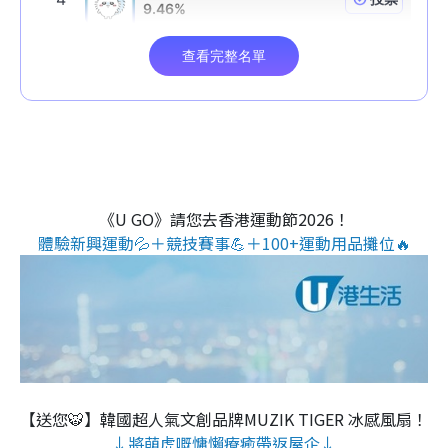
《U GO》請您去香港運動節2026！
體驗新興運動💦＋競技賽事💪＋100+運動用品攤位🔥
【送您🐯】韓國超人氣文創品牌MUZIK TIGER 冰感風扇！
↓將萌虎嘅慵懶療癒帶返屋企↓