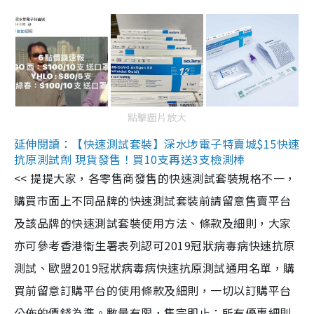
點擊圖片放大
延伸閱讀：【快速測試套裝】深水埗電子特賣城$15快速
抗原測試劑 現貨發售！買10支再送3支檢測棒
<< 提提大家，各零售商發售的快速測試套裝規格不一，
購買市面上不同品牌的快速測試套裝前請留意售賣平台
及該品牌的快速測試套裝使用方法、條款及細則，大家
亦可參考香港衞生署表列認可2019冠狀病毒病快速抗原
測試、歐盟2019冠狀病毒病快速抗原測試通用名單，購
買前留意訂購平台的使用條款及細則，一切以訂購平台
公佈的價錢為準。數量有限，售完即止；所有優惠細則