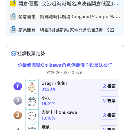
3
開倉優惠 | 尖沙咀海港城名牌波鞋開倉低至1折！On鞋$899起／Joy&Peace鞋履$98起
4
開倉優惠｜銅鑼灣時代廣場Doughnut/Campo Marzio開倉低至1折！背囊、書包、手袋劈價$200起
5
廚具開倉｜特福Tefal廚具/家電開倉低至3折！$220起買平底鍋/炒鑊/湯煲！電飯煲/吸塵機/燙斗$418起