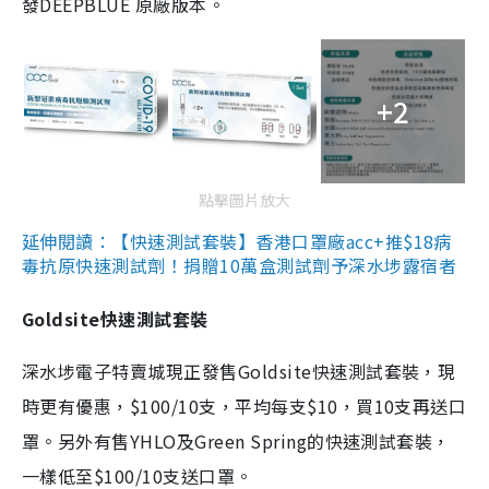
發DEEPBLUE 原廠版本。
+2
點擊圖片放大
延伸閱讀：【快速測試套裝】香港口罩廠acc+推$18病
毒抗原快速測試劑！捐贈10萬盒測試劑予深水埗露宿者
Goldsite快速測試套裝
深水埗電子特賣城現正發售Goldsite快速測試套裝，現
時更有優惠，$100/10支，平均每支$10，買10支再送口
罩。另外有售YHLO及Green Spring的快速測試套裝，
一樣低至$100/10支送口罩。