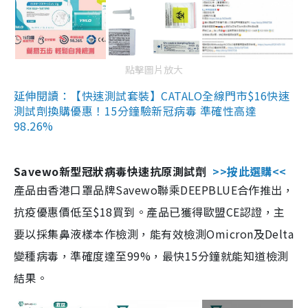
點擊圖片放大
延伸閱讀：【快速測試套裝】CATALO全線門市$16快速
測試劑換購優惠！15分鐘驗新冠病毒 準確性高達
98.26%
Savewo新型冠狀病毒快速抗原測試劑
>>按此選購<<
產品由香港口罩品牌Savewo聯乘DEEPBLUE合作推出，
抗疫優惠價低至$18買到。產品已獲得歐盟CE認證，主
要以採集鼻液樣本作檢測，能有效檢測Omicron及Delta
變種病毒，準確度達至99%，最快15分鐘就能知道檢測
結果。