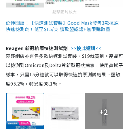
點擊圖片放大
延伸閱讀：【快速測試套裝】Good Mask發售3款抗原
快速檢測劑！低至$15/支 獲歐盟認證+無限購數量
Reagen 新冠抗原快速測試劑
>>按此選購<<
莎莎網店亦有售多款快速測試套裝，$19就買到。產品可
以檢測到Omicron及Delta等新型冠狀病毒，使用鼻拭子
樣本，只需15分鐘就可以取得快速抗原測試結果。靈敏
度95.2%，特異度98.1%。
+2