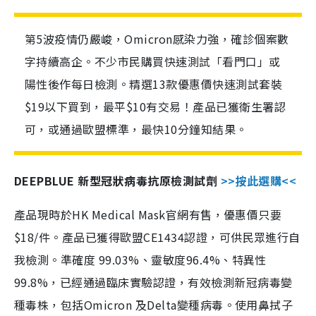
第5波疫情仍嚴峻，Omicron感染力強，確診個案數
字持續高企。不少市民購買快速測試「看門口」或
陽性後作每日檢測。精選13款優惠價快速測試套裝
$19以下買到，最平$10有交易！產品已獲衛生署認
可，或通過歐盟標準，最快10分鐘知結果。
DEEPBLUE 新型冠狀病毒抗原檢測試劑
>>按此選購<<
產品現時於HK Medical Mask官網有售，優惠價只要
$18/件。產品已獲得歐盟CE1434認證，可供民眾進行自
我檢測。準確度 99.03%、靈敏度96.4%、特異性
99.8%，已經通過臨床實驗認證，有效檢測新冠病毒變
種毒株，包括Omicron 及Delta變種病毒。使用鼻拭子