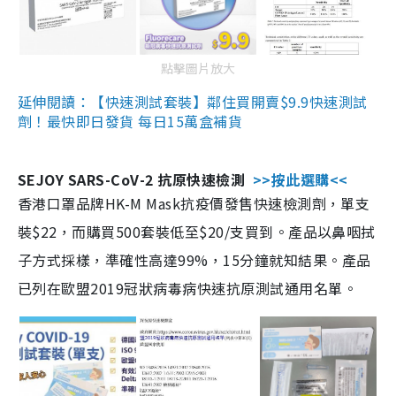
點擊圖片放大
延伸閱讀：【快速測試套裝】鄰住買開賣$9.9快速測試
劑！最快即日發貨 每日15萬盒補貨
SEJOY SARS-CoV-2 抗原快速檢測
>>按此選購<<
香港口罩品牌HK-M Mask抗疫價發售快速檢測劑，單支
裝$22，而購買500套裝低至$20/支買到。產品以鼻咽拭
子方式採樣，準確性高達99%，15分鐘就知結果。產品
已列在歐盟2019冠狀病毒病快速抗原測試通用名單。