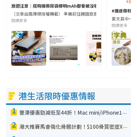
香港
旅遊注意｜搭飛機帶尿袋標明mAh都會被沒收😱出發前切記檢查「1
#連皮帶籽都
（文章由風傳媒授權轉載） 準備前往韓國旅遊的民眾，近期要特別留
夏天其中一種時
閱讀更多
閱讀更多
港生活限時優惠情報
1
豐澤優惠勁減低至44折！Mac mini/iPhone17Pro大減價！廚房家電$220起
2
港大推賽馬會強化骨骼計劃！$100骨質密度X光檢查 完成免費運動訓練送超市禮券！附參加資格