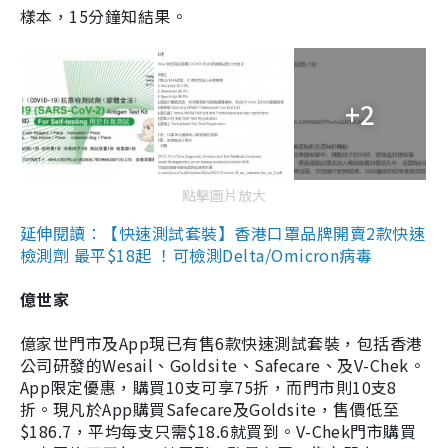
樣本，15分鐘知結果。
+2
點擊圖片放大
延伸閱讀：【快速測試套裝】香港口罩品牌開賣2款快速
檢測劑 最平$18起 ！可檢測Delta/Omicron病毒
億世家
億家世門市及App現已有售6款快速測試套裝，包括香港
公司研發的Wesail、Goldsite、Safecare、及V-Chek。
App限定優惠，購買10支可享75折，而門市則10支8
折。現凡於App購買Safecare及Goldsite，售價低至
$186.7，平均每支只需$18.6就買到。V-Chek門市購買