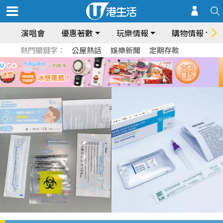
演唱會
優惠著數
玩樂情報
購物情報
熱門關鍵字：
公屋熱話
娛樂新聞
定期存款