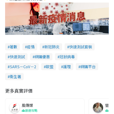
著數
疫情
新冠肺炎
快速測試套裝
快速測試
網購優惠
冠狀病毒
SARS－CoV－2
歐盟
護理
網購平台
衞生署
更多真實評價
風傳媒
營養教
旅遊攻略
生