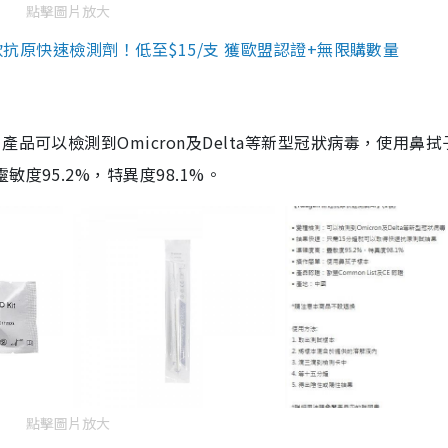
點擊圖片放大
3款抗原快速檢測劑！低至$15/支 獲歐盟認證+無限購數量
品可以檢測到Omicron及Delta等新型冠狀病毒，使用鼻拭
度95.2%，特異度98.1%。
點擊圖片放大