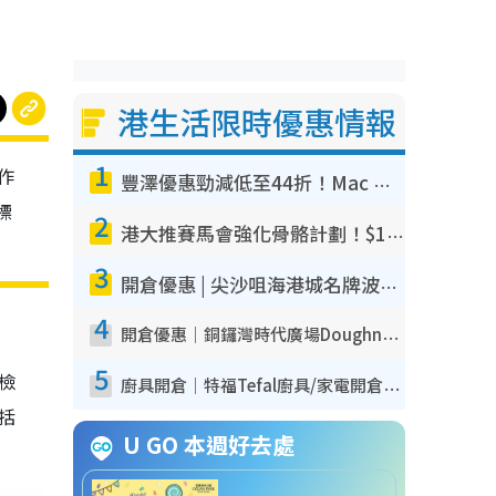
港生活限時優惠情報
1
作
豐澤優惠勁減低至44折！Mac mini/iPhone17Pro大減價！廚房家電$220起
標
2
港大推賽馬會強化骨骼計劃！$100骨質密度X光檢查 完成免費運動訓練送超市禮券！附參加資格
3
開倉優惠 | 尖沙咀海港城名牌波鞋開倉低至1折！On鞋$899起／Joy&Peace鞋履$98起
4
開倉優惠｜銅鑼灣時代廣場Doughnut/Campo Marzio開倉低至1折！背囊、書包、手袋劈價$200起
5
我檢
廚具開倉｜特福Tefal廚具/家電開倉低至3折！$220起買平底鍋/炒鑊/湯煲！電飯煲/吸塵機/燙斗$418起
包括
U GO 本週好去處