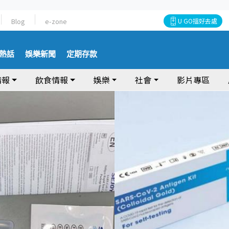
Blog
e-zone
U GO搵好去處
熱話
娛樂新聞
定期存款
情報
飲食情報
娛樂
社會
影片專區