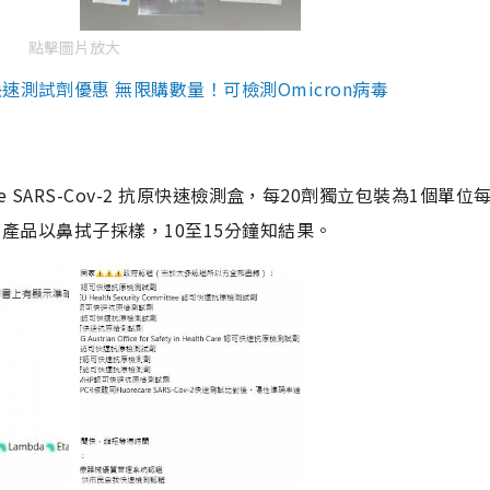
點擊圖片放大
測試劑優惠 無限購數量！可檢測Omicron病毒
are SARS-Cov-2 抗原快速檢測盒，每20劑獨立包裝為1個單位
5。產品以鼻拭子採樣，10至15分鐘知結果。