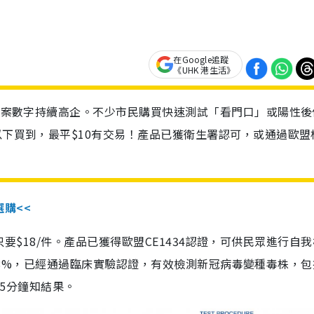
在Google追蹤
《UHK 港生活》
診個案數字持續高企。不少市民購買快速測試「看門口」或陽性後
以下買到，最平$10有交易！產品已獲衛生署認可，或通過歐盟
選購<<
惠價只要$18/件。產品已獲得歐盟CE1434認證，可供民眾進行自
性99.8%，已經通過臨床實驗認證，有效檢測新冠病毒變種毒株，
，15分鐘知結果。