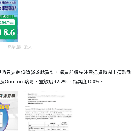
點擊圖片放大
劑，現時只要超低價$9.9就買到，購買前請先注意送貨時間！這款
Omicorn病毒，靈敏度92.2%，特異度100%。