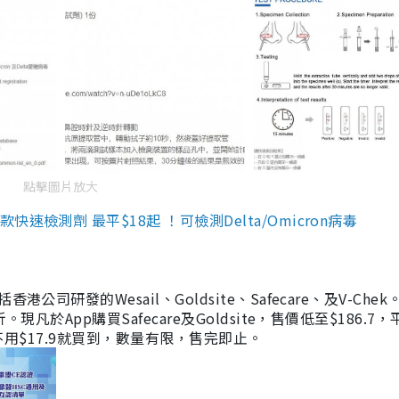
點擊圖片放大
檢測劑 最平$18起 ！可檢測Delta/Omicron病毒
研發的Wesail、Goldsite、Safecare、及V-Chek。
凡於App購買Safecare及Goldsite，售價低至$186.7
均不用$17.9就買到，數量有限，售完即止。