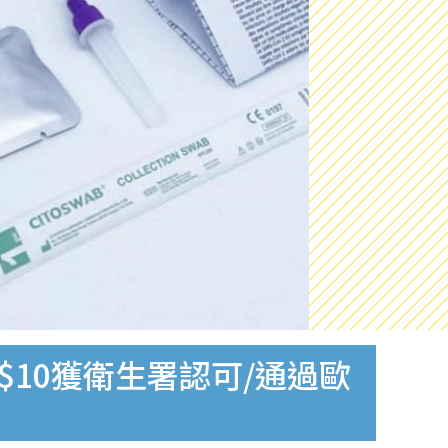
$10獲衛生署認可/通過歐