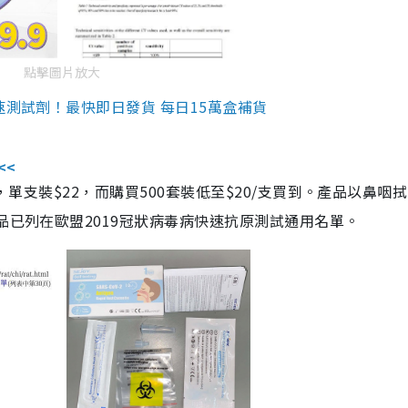
點擊圖片放大
速測試劑！最快即日發貨 每日15萬盒補貨
<<
，單支裝$22，而購買500套裝低至$20/支買到。產品以鼻咽
品已列在歐盟2019冠狀病毒病快速抗原測試通用名單。