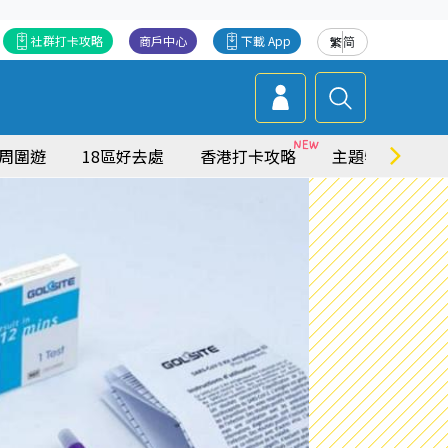
社群打卡攻略
商戶中心
下載 App
繁
简
周圍遊
18區好去處
香港打卡攻略
主題特集