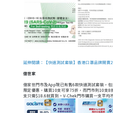
延伸閱讀：【快速測試套裝】香港口罩品牌開賣2款快速
億世家
億家世門市及App現已有售6款快速測試套裝，包括香港公司
限定優惠，購買10支可享75折，而門市則10支8折。現
支只需$18.6就買到。V-Chek門市購買一支平