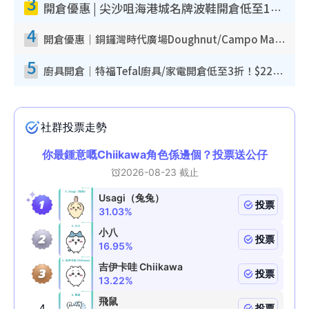
3
開倉優惠 | 尖沙咀海港城名牌波鞋開倉低至1折！On鞋$899起／Joy&Peace鞋履$98起
4
開倉優惠｜銅鑼灣時代廣場Doughnut/Campo Marzio開倉低至1折！背囊、書包、手袋劈價$200起
5
廚具開倉｜特福Tefal廚具/家電開倉低至3折！$220起買平底鍋/炒鑊/湯煲！電飯煲/吸塵機/燙斗$418起