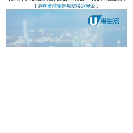
↓將萌虎嘅慵懶療癒帶返屋企↓