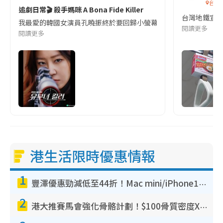
台灣
追劇日常🎬 殺手媽咪 A Bona Fide Killer
台灣地鐵宣
我最愛的韓國女演員孔曉振終於要回歸小螢幕啦!這次的劇本改編自同名
閱讀更多
閱讀更多
港生活限時優惠情報
1
豐澤優惠勁減低至44折！Mac mini/iPhone17Pro大減價！廚房家電$220起
2
港大推賽馬會強化骨骼計劃！$100骨質密度X光檢查 完成免費運動訓練送超市禮券！附參加資格