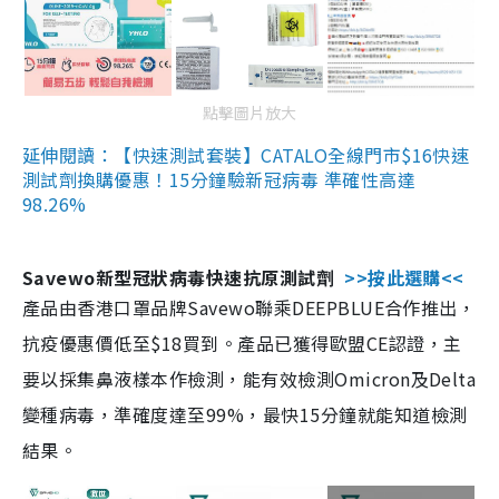
點擊圖片放大
延伸閱讀：【快速測試套裝】CATALO全線門市$16快速
測試劑換購優惠！15分鐘驗新冠病毒 準確性高達
98.26%
Savewo新型冠狀病毒快速抗原測試劑
>>按此選購<<
產品由香港口罩品牌Savewo聯乘DEEPBLUE合作推出，
抗疫優惠價低至$18買到。產品已獲得歐盟CE認證，主
要以採集鼻液樣本作檢測，能有效檢測Omicron及Delta
變種病毒，準確度達至99%，最快15分鐘就能知道檢測
結果。