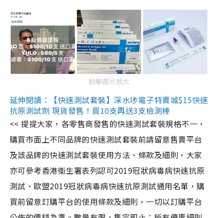
點擊圖片放大
延伸閱讀：【快速測試套裝】深水埗電子特賣城$15快速
抗原測試劑 現貨發售！買10支再送3支檢測棒
<< 提提大家，各零售商發售的快速測試套裝規格不一，
購買市面上不同品牌的快速測試套裝前請留意售賣平台
及該品牌的快速測試套裝使用方法、條款及細則，大家
亦可參考香港衞生署表列認可2019冠狀病毒病快速抗原
測試、歐盟2019冠狀病毒病快速抗原測試通用名單，購
買前留意訂購平台的使用條款及細則，一切以訂購平台
公佈的價錢為準。數量有限，售完即止；所有優惠細則