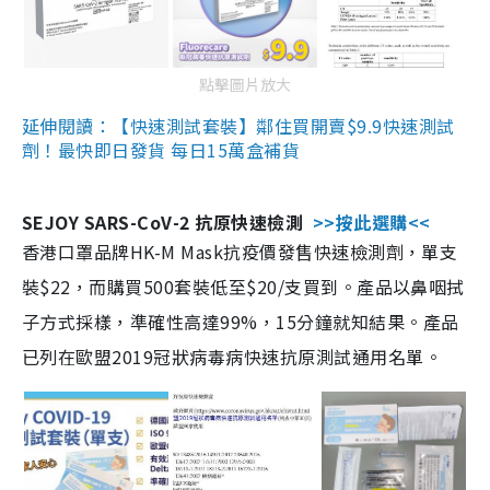
點擊圖片放大
延伸閱讀：【快速測試套裝】鄰住買開賣$9.9快速測試
劑！最快即日發貨 每日15萬盒補貨
SEJOY SARS-CoV-2 抗原快速檢測
>>按此選購<<
香港口罩品牌HK-M Mask抗疫價發售快速檢測劑，單支
裝$22，而購買500套裝低至$20/支買到。產品以鼻咽拭
子方式採樣，準確性高達99%，15分鐘就知結果。產品
已列在歐盟2019冠狀病毒病快速抗原測試通用名單。