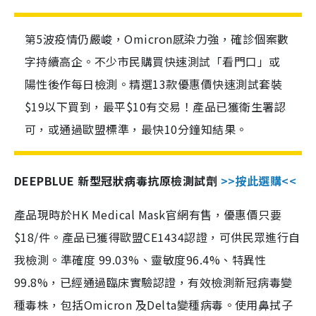
第5波疫情仍嚴峻，Omicron感染力強，確診個案數
字持續高企。不少市民購買快速測試「看門口」或
陽性後作每日檢測。精選13款優惠價快速測試套裝
$19以下買到，最平$10有交易！產品已獲衛生署認
可，或通過歐盟標準，最快10分鐘知結果。
DEEPBLUE 新型冠狀病毒抗原檢測試劑
>>按此選購<<
產品現時於HK Medical Mask官網有售，優惠價只要
$18/件。產品已獲得歐盟CE1434認證，可供民眾進行自
我檢測。準確度 99.03%、靈敏度96.4%、特異性
99.8%，已經通過臨床實驗認證，有效檢測新冠病毒變
種毒株，包括Omicron 及Delta變種病毒。使用鼻拭子