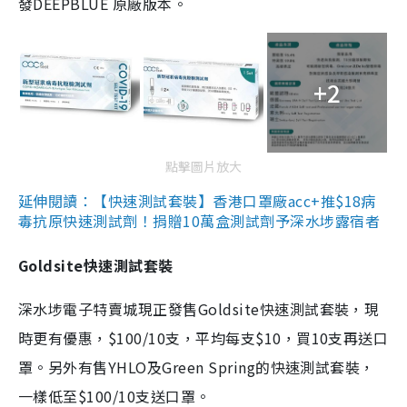
發DEEPBLUE 原廠版本。
+2
點擊圖片放大
延伸閱讀：【快速測試套裝】香港口罩廠acc+推$18病
毒抗原快速測試劑！捐贈10萬盒測試劑予深水埗露宿者
Goldsite快速測試套裝
深水埗電子特賣城現正發售Goldsite快速測試套裝，現
時更有優惠，$100/10支，平均每支$10，買10支再送口
罩。另外有售YHLO及Green Spring的快速測試套裝，
一樣低至$100/10支送口罩。