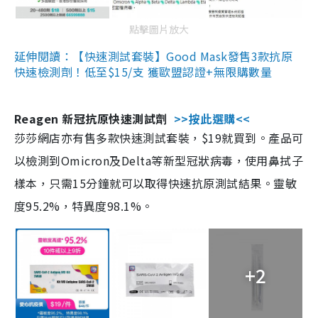
點擊圖片放大
延伸閱讀：【快速測試套裝】Good Mask發售3款抗原
快速檢測劑！低至$15/支 獲歐盟認證+無限購數量
Reagen 新冠抗原快速測試劑
>>按此選購<<
莎莎網店亦有售多款快速測試套裝，$19就買到。產品可
以檢測到Omicron及Delta等新型冠狀病毒，使用鼻拭子
樣本，只需15分鐘就可以取得快速抗原測試結果。靈敏
度95.2%，特異度98.1%。
+2