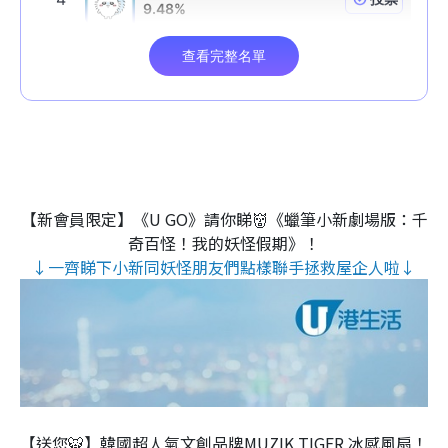
【新會員限定】《U GO》請你睇👹《蠟筆小新劇場版：千
奇百怪！我的妖怪假期》！
↓一齊睇下小新同妖怪朋友們點樣聯手拯救屋企人啦↓
【送您🐯】韓國超人氣文創品牌MUZIK TIGER 冰感風扇！