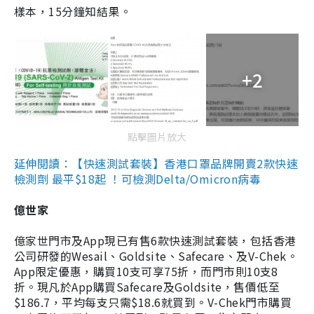
樣本，15分鐘知結果。
+2
點擊圖片放大
延伸閱讀：【快速測試套裝】香港口罩品牌開賣2款快速
檢測劑 最平$18起 ！可檢測Delta/Omicron病毒
億世家
億家世門市及App現已有售6款快速測試套裝，包括香港
公司研發的Wesail、Goldsite、Safecare、及V-Chek。
App限定優惠，購買10支可享75折，而門市則10支8
折。現凡於App購買Safecare及Goldsite，售價低至
$186.7，平均每支只需$18.6就買到。V-Chek門市購買