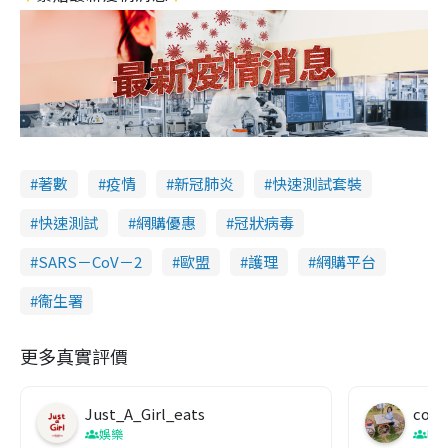
著數
疫情
新冠肺炎
快速測試套裝
快速測試
網購優惠
冠狀病毒
SARS－CoV－2
歐盟
護理
網購平台
衞生署
更多真實評價
Just_A_Girl_eats
co c
娛樂
吹