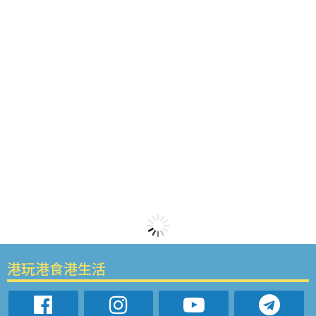
港玩港食港生活