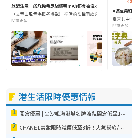
香港
旅遊注意｜搭飛機帶尿袋標明mAh都會被沒收😱出發前切記檢查「1
#連皮帶籽都
（文章由風傳媒授權轉載） 準備前往韓國旅遊的民眾，近期要特別留
夏天其中一種時
閱讀更多
閱讀更多
港生活限時優惠情報
1
開倉優惠 | 尖沙咀海港城名牌波鞋開倉低至1折！On鞋$899起／Joy&Peace鞋履$98起
2
CHANEL美妝限時減價低至3折！人氣粉底/唇膏/精華液低至$275！COCO香水都有平