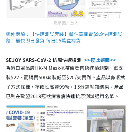
點擊圖片放大
延伸閱讀：【快速測試套裝】鄰住買開賣$9.9快速測試
劑！最快即日發貨 每日15萬盒補貨
SEJOY SARS-CoV-2 抗原快速檢測
>>按此選購<<
香港口罩品牌HK-M Mask抗疫價發售快速檢測劑，單支
裝$22，而購買500套裝低至$20/支買到。產品以鼻咽拭
子方式採樣，準確性高達99%，15分鐘就知結果。產品
已列在歐盟2019冠狀病毒病快速抗原測試通用名單。