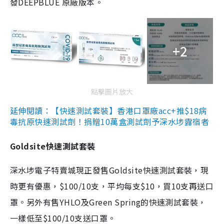
發DEEPBLUE 原廠版本。
+2
點擊圖片放大
延伸閱讀：【快速測試套裝】香港口罩廠acc+推$18病
毒抗原快速測試劑！捐贈10萬盒測試劑予深水埗露宿者
Goldsite快速測試套裝
深水埗電子特賣城現正發售Goldsite快速測試套裝，現
時更有優惠，$100/10支，平均每支$10，買10支再送口
罩。另外有售YHLO及Green Spring的快速測試套裝，
一樣低至$100/10支送口罩。