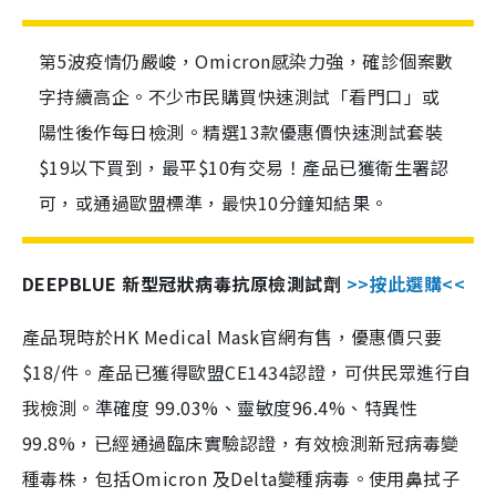
第5波疫情仍嚴峻，Omicron感染力強，確診個案數
字持續高企。不少市民購買快速測試「看門口」或
陽性後作每日檢測。精選13款優惠價快速測試套裝
$19以下買到，最平$10有交易！產品已獲衛生署認
可，或通過歐盟標準，最快10分鐘知結果。
DEEPBLUE 新型冠狀病毒抗原檢測試劑
>>按此選購<<
產品現時於HK Medical Mask官網有售，優惠價只要
$18/件。產品已獲得歐盟CE1434認證，可供民眾進行自
我檢測。準確度 99.03%、靈敏度96.4%、特異性
99.8%，已經通過臨床實驗認證，有效檢測新冠病毒變
種毒株，包括Omicron 及Delta變種病毒。使用鼻拭子