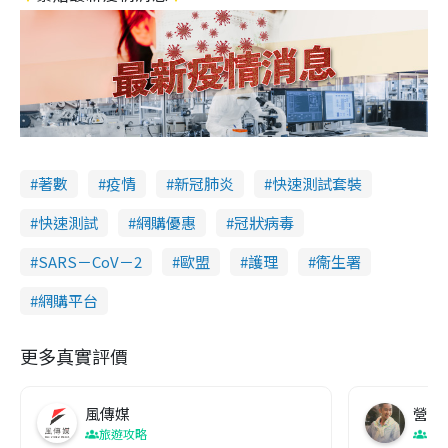
著數
疫情
新冠肺炎
快速測試套裝
快速測試
網購優惠
冠狀病毒
SARS－CoV－2
歐盟
護理
衞生署
網購平台
更多真實評價
風傳媒
營養教
旅遊攻略
生