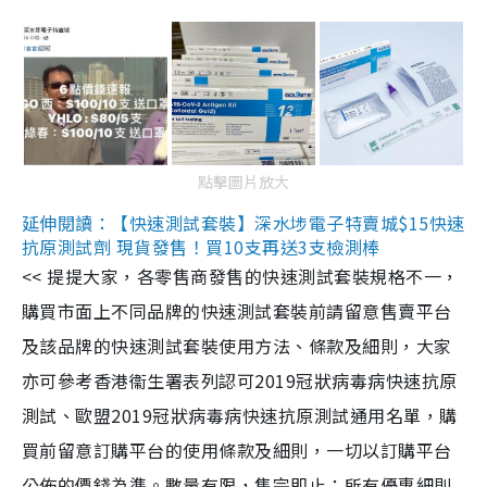
點擊圖片放大
延伸閱讀：【快速測試套裝】深水埗電子特賣城$15快速
抗原測試劑 現貨發售！買10支再送3支檢測棒
<< 提提大家，各零售商發售的快速測試套裝規格不一，
購買市面上不同品牌的快速測試套裝前請留意售賣平台
及該品牌的快速測試套裝使用方法、條款及細則，大家
亦可參考香港衞生署表列認可2019冠狀病毒病快速抗原
測試、歐盟2019冠狀病毒病快速抗原測試通用名單，購
買前留意訂購平台的使用條款及細則，一切以訂購平台
公佈的價錢為準。數量有限，售完即止；所有優惠細則