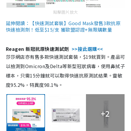
點擊圖片放大
延伸閱讀：【快速測試套裝】Good Mask發售3款抗原
快速檢測劑！低至$15/支 獲歐盟認證+無限購數量
Reagen 新冠抗原快速測試劑
>>按此選購<<
莎莎網店亦有售多款快速測試套裝，$19就買到。產品可
以檢測到Omicron及Delta等新型冠狀病毒，使用鼻拭子
樣本，只需15分鐘就可以取得快速抗原測試結果。靈敏
度95.2%，特異度98.1%。
+2