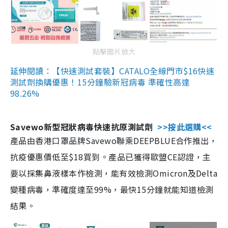
點擊圖片放大
延伸閱讀：【快速測試套裝】CATALO全線門市$16快速
測試劑換購優惠！15分鐘驗新冠病毒 準確性高達
98.26%
Savewo新型冠狀病毒快速抗原測試劑
>>按此選購<<
產品由香港口罩品牌Savewo聯乘DEEPBLUE合作推出，
抗疫優惠價低至$18買到。產品已獲得歐盟CE認證，主
要以採集鼻液樣本作檢測，能有效檢測Omicron及Delta
變種病毒，準確度達至99%，最快15分鐘就能知道檢測
結果。