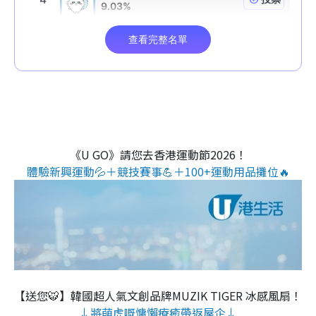
《U GO》請您去香港運動節2026！
體驗新興運動💦＋競技賽事💪＋100+運動用品攤位🔥
【送您🐯】韓國超人氣文創品牌MUZIK TIGER 冰感風扇！
↓將萌虎嘅慵懶療癒帶返屋企↓