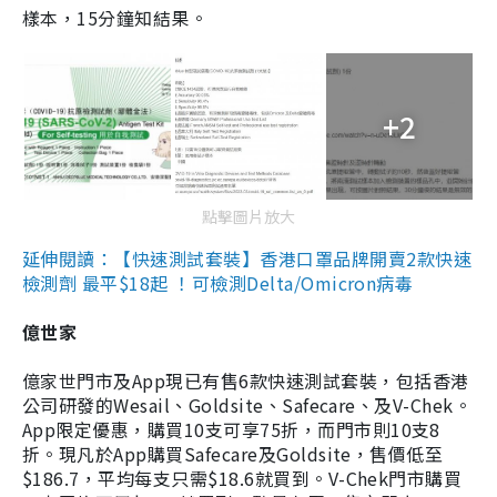
樣本，15分鐘知結果。
+2
點擊圖片放大
延伸閱讀：【快速測試套裝】香港口罩品牌開賣2款快速
檢測劑 最平$18起 ！可檢測Delta/Omicron病毒
億世家
億家世門市及App現已有售6款快速測試套裝，包括香港
公司研發的Wesail、Goldsite、Safecare、及V-Chek。
App限定優惠，購買10支可享75折，而門市則10支8
折。現凡於App購買Safecare及Goldsite，售價低至
$186.7，平均每支只需$18.6就買到。V-Chek門市購買