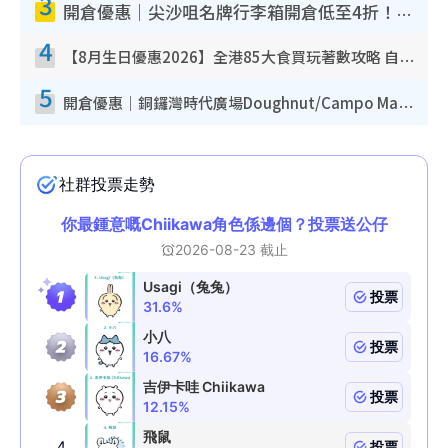
3
開倉優惠｜尖沙咀名牌行李箱開倉低至4折！一連5日 American Tourister/ace./Hallmark $200起！
4
【8月生日優惠2026】全港85大食買玩著數攻略 自助餐/火鍋放題同行免費＋誠品/DONKI送現金券
5
開倉優惠｜銅鑼灣時代廣場Doughnut/Campo Marzio開倉低至1折！背囊、書包、手袋劈價$200起