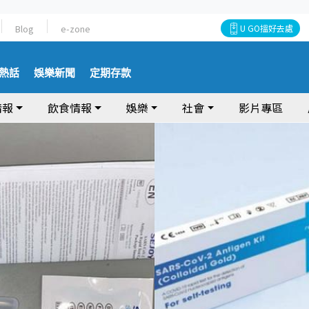
Blog
e-zone
U GO搵好去處
熱話
娛樂新聞
定期存款
情報
飲食情報
娛樂
社會
影片專區