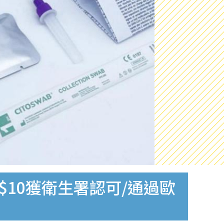
$10獲衛生署認可/通過歐