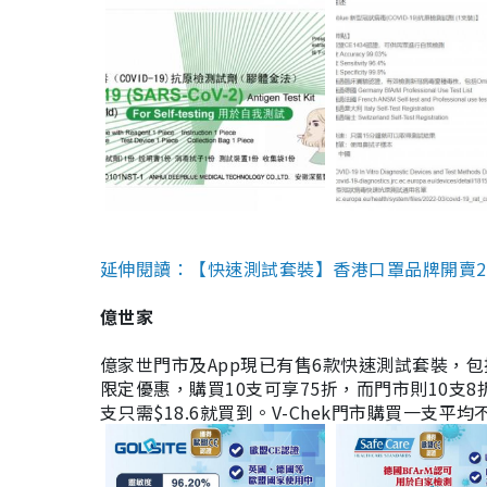
延伸閱讀：【快速測試套裝】香港口罩品牌開賣2款快速
億世家
億家世門市及App現已有售6款快速測試套裝，包括香港公司
限定優惠，購買10支可享75折，而門市則10支8折。現
支只需$18.6就買到。V-Chek門市購買一支平