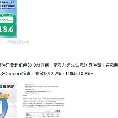
點擊圖片放大
劑，現時只要超低價$9.9就買到，購買前請先注意送貨時間！這款
Omicorn病毒，靈敏度92.2%，特異度100%。