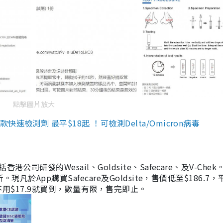
點擊圖片放大
檢測劑 最平$18起 ！可檢測Delta/Omicron病毒
研發的Wesail、Goldsite、Safecare、及V-Chek。
凡於App購買Safecare及Goldsite，售價低至$186.7
均不用$17.9就買到，數量有限，售完即止。