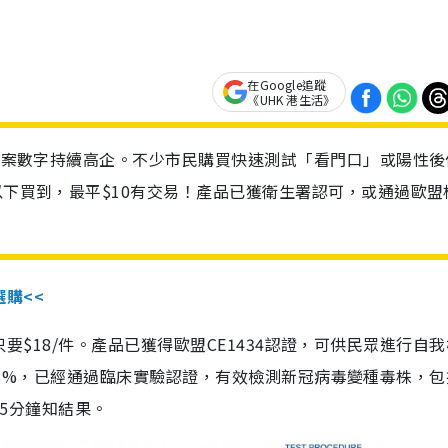
在Google追蹤
《UHK 港生活》
診個案數字持續高企。不少市民購買快速測試「看門口」或陽性後
以下買到，最平$10有交易！產品已獲衛生署認可，或通過歐盟
選購<<
惠價只要$18/件。產品已獲得歐盟CE1434認證，可供民眾進行自
性99.8%，已經通過臨床實驗認證，有效檢測新冠病毒變種毒株，
，15分鐘知結果。