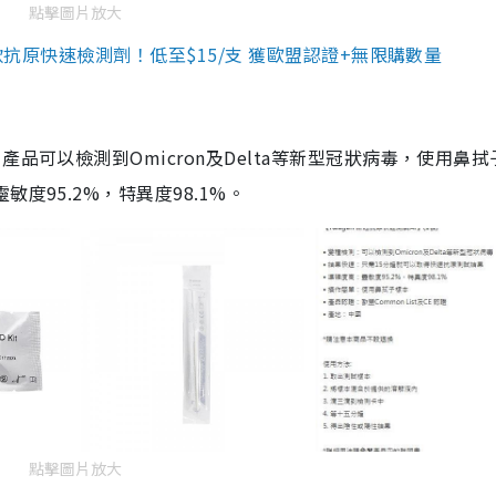
點擊圖片放大
3款抗原快速檢測劑！低至$15/支 獲歐盟認證+無限購數量
品可以檢測到Omicron及Delta等新型冠狀病毒，使用鼻拭
度95.2%，特異度98.1%。
點擊圖片放大