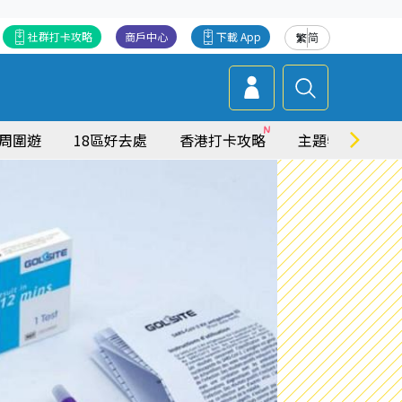
社群打卡攻略
商戶中心
下載 App
繁
简
周圍遊
18區好去處
香港打卡攻略
主題特集