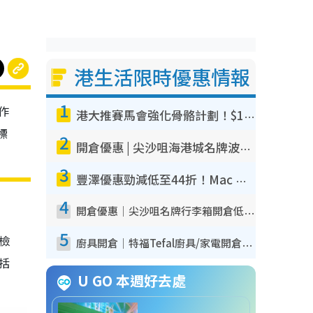
港生活限時優惠情報
1
作
港大推賽馬會強化骨骼計劃！$100骨質密度X光檢查 完成免費運動訓練送超市禮券！附參加資格
標
2
開倉優惠 | 尖沙咀海港城名牌波鞋開倉低至1折！On鞋$899起／Joy&Peace鞋履$98起
3
豐澤優惠勁減低至44折！Mac mini/iPhone17Pro大減價！廚房家電$220起
4
開倉優惠｜尖沙咀名牌行李箱開倉低至4折！一連5日 American Tourister/ace./Hallmark $200起！
5
我檢
廚具開倉｜特福Tefal廚具/家電開倉低至3折！$220起買平底鍋/炒鑊/湯煲！電飯煲/吸塵機/燙斗$418起
包括
U GO 本週好去處