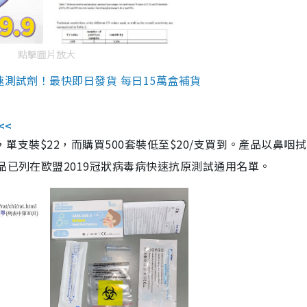
點擊圖片放大
速測試劑！最快即日發貨 每日15萬盒補貨
<<
，單支裝$22，而購買500套裝低至$20/支買到。產品以鼻咽
品已列在歐盟2019冠狀病毒病快速抗原測試通用名單。