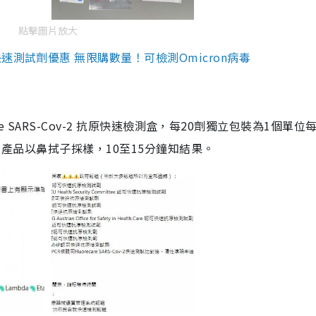
點擊圖片放大
測試劑優惠 無限購數量！可檢測Omicron病毒
are SARS-Cov-2 抗原快速檢測盒，每20劑獨立包裝為1個單位
5。產品以鼻拭子採樣，10至15分鐘知結果。