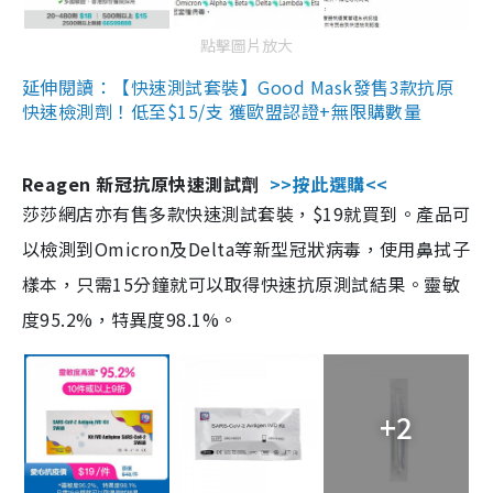
點擊圖片放大
延伸閱讀：【快速測試套裝】Good Mask發售3款抗原
快速檢測劑！低至$15/支 獲歐盟認證+無限購數量
Reagen 新冠抗原快速測試劑
>>按此選購<<
莎莎網店亦有售多款快速測試套裝，$19就買到。產品可
以檢測到Omicron及Delta等新型冠狀病毒，使用鼻拭子
樣本，只需15分鐘就可以取得快速抗原測試結果。靈敏
度95.2%，特異度98.1%。
+2