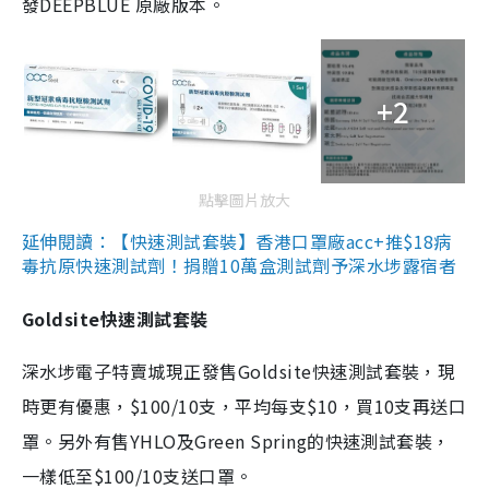
發DEEPBLUE 原廠版本。
+2
點擊圖片放大
延伸閱讀：【快速測試套裝】香港口罩廠acc+推$18病
毒抗原快速測試劑！捐贈10萬盒測試劑予深水埗露宿者
Goldsite快速測試套裝
深水埗電子特賣城現正發售Goldsite快速測試套裝，現
時更有優惠，$100/10支，平均每支$10，買10支再送口
罩。另外有售YHLO及Green Spring的快速測試套裝，
一樣低至$100/10支送口罩。