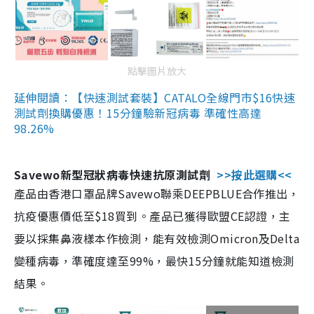
點擊圖片放大
延伸閱讀：【快速測試套裝】CATALO全線門市$16快速
測試劑換購優惠！15分鐘驗新冠病毒 準確性高達
98.26%
Savewo新型冠狀病毒快速抗原測試劑
>>按此選購<<
產品由香港口罩品牌Savewo聯乘DEEPBLUE合作推出，
抗疫優惠價低至$18買到。產品已獲得歐盟CE認證，主
要以採集鼻液樣本作檢測，能有效檢測Omicron及Delta
變種病毒，準確度達至99%，最快15分鐘就能知道檢測
結果。