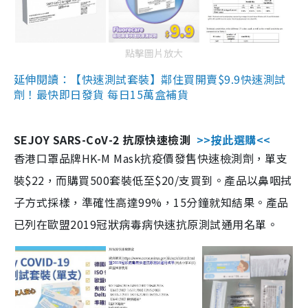
點擊圖片放大
延伸閱讀：【快速測試套裝】鄰住買開賣$9.9快速測試
劑！最快即日發貨 每日15萬盒補貨
SEJOY SARS-CoV-2 抗原快速檢測
>>按此選購<<
香港口罩品牌HK-M Mask抗疫價發售快速檢測劑，單支
裝$22，而購買500套裝低至$20/支買到。產品以鼻咽拭
子方式採樣，準確性高達99%，15分鐘就知結果。產品
已列在歐盟2019冠狀病毒病快速抗原測試通用名單。