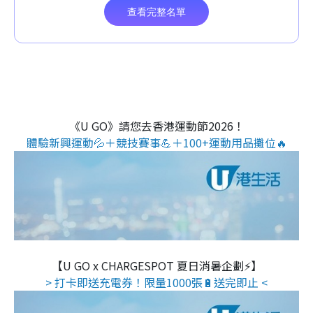
《U GO》請您去香港運動節2026！
體驗新興運動💦＋競技賽事💪＋100+運動用品攤位🔥
【U GO x CHARGESPOT 夏日消暑企劃⚡】
> 打卡即送充電券！限量1000張🔋送完即止 <