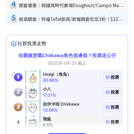
4
開倉優惠｜銅鑼灣時代廣場Doughnut/Campo Marzio開倉低至1折！背囊、書包、手袋劈價$200起
5
廚具開倉｜特福Tefal廚具/家電開倉低至3折！$220起買平底鍋/炒鑊/湯煲！電飯煲/吸塵機/燙斗$418起