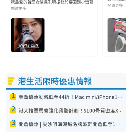
我最愛的韓國女演員孔曉振終於要回歸小螢幕啦!這次的劇本改編自同名
閱讀更多
閱讀更多
港生活限時優惠情報
1
豐澤優惠勁減低至44折！Mac mini/iPhone17Pro大減價！廚房家電$220起
2
港大推賽馬會強化骨骼計劃！$100骨質密度X光檢查 完成免費運動訓練送超市禮券！附參加資格
3
開倉優惠 | 尖沙咀海港城名牌波鞋開倉低至1折！On鞋$899起／Joy&Peace鞋履$98起