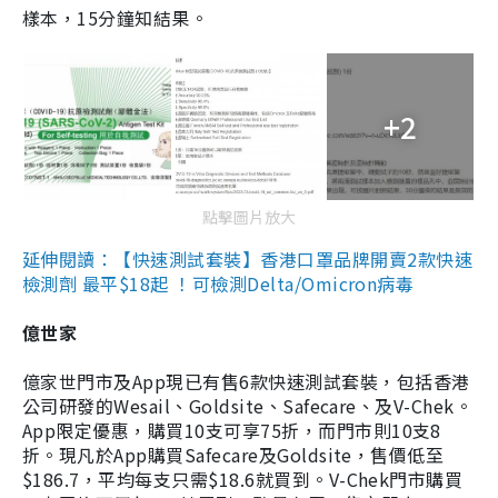
樣本，15分鐘知結果。
+2
點擊圖片放大
延伸閱讀：【快速測試套裝】香港口罩品牌開賣2款快速
檢測劑 最平$18起 ！可檢測Delta/Omicron病毒
億世家
億家世門市及App現已有售6款快速測試套裝，包括香港
公司研發的Wesail、Goldsite、Safecare、及V-Chek。
App限定優惠，購買10支可享75折，而門市則10支8
折。現凡於App購買Safecare及Goldsite，售價低至
$186.7，平均每支只需$18.6就買到。V-Chek門市購買