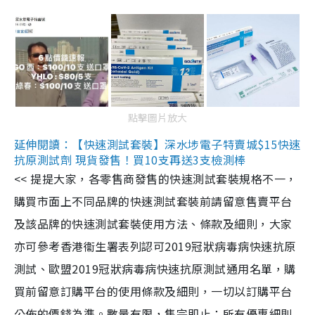
點擊圖片放大
延伸閱讀：【快速測試套裝】深水埗電子特賣城$15快速
抗原測試劑 現貨發售！買10支再送3支檢測棒
<< 提提大家，各零售商發售的快速測試套裝規格不一，
購買市面上不同品牌的快速測試套裝前請留意售賣平台
及該品牌的快速測試套裝使用方法、條款及細則，大家
亦可參考香港衞生署表列認可2019冠狀病毒病快速抗原
測試、歐盟2019冠狀病毒病快速抗原測試通用名單，購
買前留意訂購平台的使用條款及細則，一切以訂購平台
公佈的價錢為準。數量有限，售完即止；所有優惠細則