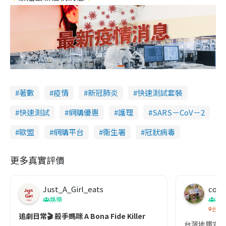
著數
疫情
新冠肺炎
快速測試套裝
快速測試
網購優惠
護理
SARS－CoV－2
歐盟
網購平台
衞生署
冠狀病毒
更多真實評價
Just_A_Girl_eats
co c
娛樂
吹
台灣
追劇日常🎬 殺手媽咪 A Bona Fide Killer
台灣地鐵宣