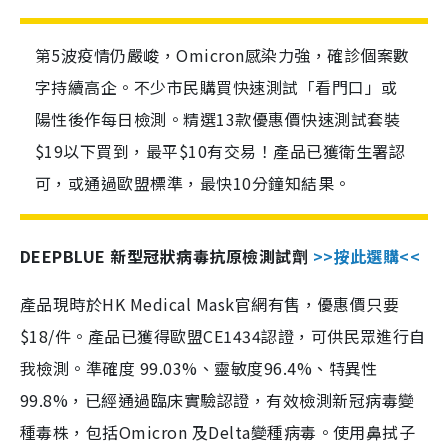
第5波疫情仍嚴峻，Omicron感染力強，確診個案數
字持續高企。不少市民購買快速測試「看門口」或
陽性後作每日檢測。精選13款優惠價快速測試套裝
$19以下買到，最平$10有交易！產品已獲衛生署認
可，或通過歐盟標準，最快10分鐘知結果。
DEEPBLUE 新型冠狀病毒抗原檢測試劑
>>按此選購<<
產品現時於HK Medical Mask官網有售，優惠價只要
$18/件。產品已獲得歐盟CE1434認證，可供民眾進行自
我檢測。準確度 99.03%、靈敏度96.4%、特異性
99.8%，已經通過臨床實驗認證，有效檢測新冠病毒變
種毒株，包括Omicron 及Delta變種病毒。使用鼻拭子