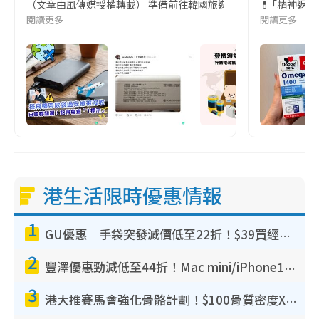
（文章由風傳媒授權轉載） 準備前往韓國旅遊的民眾，近期要特別留
💊 ｢精神返
閱讀更多
閱讀更多
港生活限時優惠情報
1
GU優惠｜手袋突發減價低至22折！$39買經典波士頓包/餃子袋！飾物同步減價$29起！
2
豐澤優惠勁減低至44折！Mac mini/iPhone17Pro大減價！廚房家電$220起
3
港大推賽馬會強化骨骼計劃！$100骨質密度X光檢查 完成免費運動訓練送超市禮券！附參加資格