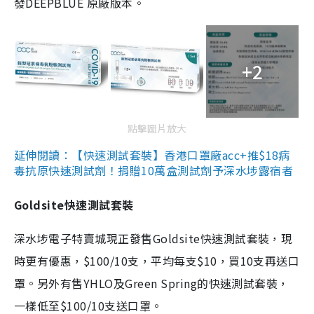
發DEEPBLUE 原廠版本。
+2
點擊圖片放大
延伸閱讀：【快速測試套裝】香港口罩廠acc+推$18病
毒抗原快速測試劑！捐贈10萬盒測試劑予深水埗露宿者
Goldsite快速測試套裝
深水埗電子特賣城現正發售Goldsite快速測試套裝，現
時更有優惠，$100/10支，平均每支$10，買10支再送口
罩。另外有售YHLO及Green Spring的快速測試套裝，
一樣低至$100/10支送口罩。