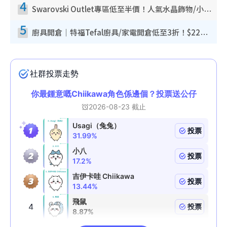
4
Swarovski Outlet專區低至半價！人氣水晶飾物/小擺設$138起！迪士尼款/水晶高跟鞋都有平
5
廚具開倉｜特福Tefal廚具/家電開倉低至3折！$220起買平底鍋/炒鑊/湯煲！電飯煲/吸塵機/燙斗$418起