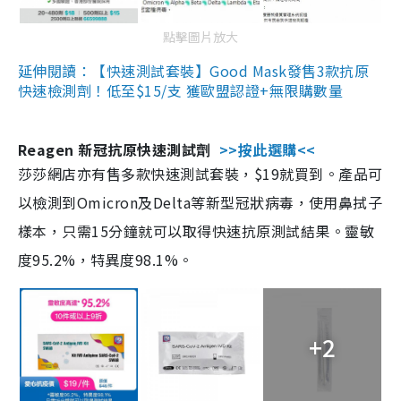
點擊圖片放大
延伸閱讀：【快速測試套裝】Good Mask發售3款抗原
快速檢測劑！低至$15/支 獲歐盟認證+無限購數量
Reagen 新冠抗原快速測試劑
>>按此選購<<
莎莎網店亦有售多款快速測試套裝，$19就買到。產品可
以檢測到Omicron及Delta等新型冠狀病毒，使用鼻拭子
樣本，只需15分鐘就可以取得快速抗原測試結果。靈敏
度95.2%，特異度98.1%。
+2