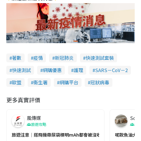
著數
疫情
新冠肺炎
快速測試套裝
快速測試
網購優惠
護理
SARS－CoV－2
歐盟
衞生署
網購平台
冠狀病毒
更多真實評價
風傳媒
Soul
旅遊攻略
生
旅遊注意｜搭飛機帶尿袋標明mAh都會被沒收😱出發前切記檢查「1
呢款魚油大家