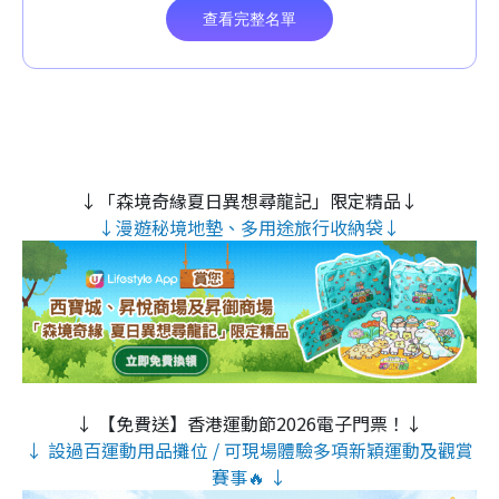
↓「森境奇緣夏日異想尋龍記」限定精品↓
↓漫遊秘境地墊、多用途旅行收納袋↓
↓ 【免費送】香港運動節2026電子門票！↓
↓ 設過百運動用品攤位 / 可現場體驗多項新穎運動及觀賞
賽事🔥 ↓