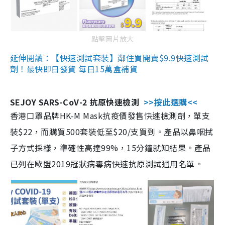
點擊圖片放大
延伸閱讀：【快速測試套裝】鄰住買開賣$9.9快速測試
劑！最快即日發貨 每日15萬盒補貨
SEJOY SARS-CoV-2 抗原快速檢測
>>按此選購<<
香港口罩品牌HK-M Mask抗疫價發售快速檢測劑，單支
裝$22，而購買500套裝低至$20/支買到。產品以鼻咽拭
子方式採樣，準確性高達99%，15分鐘就知結果。產品
已列在歐盟2019冠狀病毒病快速抗原測試通用名單。