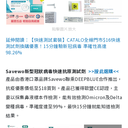
點擊圖片放大
延伸閱讀：【快速測試套裝】CATALO全線門市$16快速
測試劑換購優惠！15分鐘驗新冠病毒 準確性高達
98.26%
Savewo新型冠狀病毒快速抗原測試劑
>>按此選購<<
產品由香港口罩品牌Savewo聯乘DEEPBLUE合作推出，
抗疫優惠價低至$18買到。產品已獲得歐盟CE認證，主
要以採集鼻液樣本作檢測，能有效檢測Omicron及Delta
變種病毒，準確度達至99%，最快15分鐘就能知道檢測
結果。