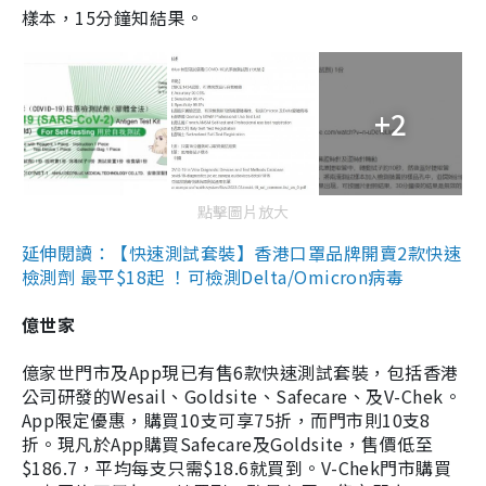
樣本，15分鐘知結果。
+2
點擊圖片放大
延伸閱讀：【快速測試套裝】香港口罩品牌開賣2款快速
檢測劑 最平$18起 ！可檢測Delta/Omicron病毒
億世家
億家世門市及App現已有售6款快速測試套裝，包括香港
公司研發的Wesail、Goldsite、Safecare、及V-Chek。
App限定優惠，購買10支可享75折，而門市則10支8
折。現凡於App購買Safecare及Goldsite，售價低至
$186.7，平均每支只需$18.6就買到。V-Chek門市購買