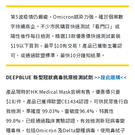
第5波疫情仍嚴峻，Omicron感染力強，確診個案數
字持續高企。不少市民購買快速測試「看門口」或
陽性後作每日檢測。精選13款優惠價快速測試套裝
$19以下買到，最平$10有交易！產品已獲衛生署認
可，或通過歐盟標準，最快10分鐘知結果。
DEEPBLUE 新型冠狀病毒抗原檢測試劑
>>按此選購<<
產品現時於HK Medical Mask官網有售，優惠價只要
$18/件。產品已獲得歐盟CE1434認證，可供民眾進行自
我檢測。準確度 99.03%、靈敏度96.4%、特異性
99.8%，已經通過臨床實驗認證，有效檢測新冠病毒變
種毒株，包括Omicron 及Delta變種病毒。使用鼻拭子