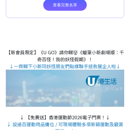
【新會員限定】《U GO》請你睇👹《蠟筆小新劇場版：千
奇百怪！我的妖怪假期》！
↓一齊睇下小新同妖怪朋友們點樣聯手拯救屋企人啦↓
↓ 【免費送】香港運動節2026電子門票！↓
↓ 設過百運動用品攤位 / 可現場體驗多項新穎運動及觀賞