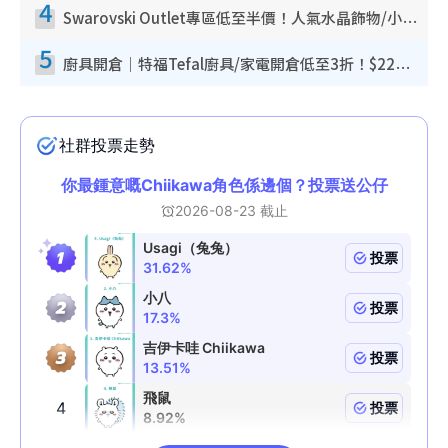
4
Swarovski Outlet專區低至半價！人氣水晶飾物/小擺設$138起！迪士尼款/水晶高跟鞋都有平
5
廚具開倉｜特福Tefal廚具/家電開倉低至3折！$220起買平底鍋/炒鑊/湯煲！電飯煲/吸塵機/燙斗$418起