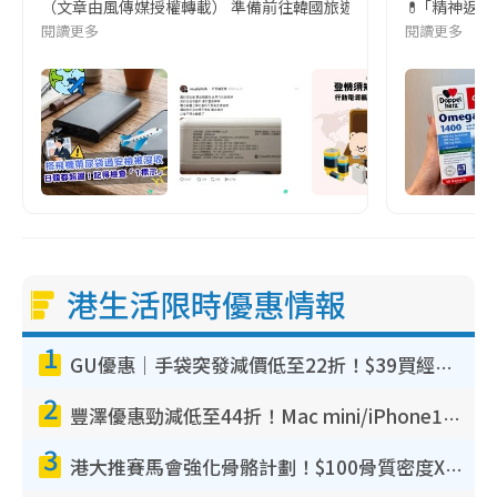
（文章由風傳媒授權轉載） 準備前往韓國旅遊的民眾，近期要特別留
💊 ｢精神返
閱讀更多
閱讀更多
港生活限時優惠情報
1
GU優惠｜手袋突發減價低至22折！$39買經典波士頓包/餃子袋！飾物同步減價$29起！
2
豐澤優惠勁減低至44折！Mac mini/iPhone17Pro大減價！廚房家電$220起
3
港大推賽馬會強化骨骼計劃！$100骨質密度X光檢查 完成免費運動訓練送超市禮券！附參加資格