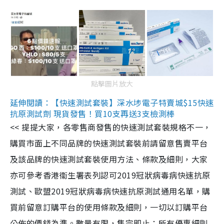
點擊圖片放大
延伸閱讀：【快速測試套裝】深水埗電子特賣城$15快速
抗原測試劑 現貨發售！買10支再送3支檢測棒
<< 提提大家，各零售商發售的快速測試套裝規格不一，
購買市面上不同品牌的快速測試套裝前請留意售賣平台
及該品牌的快速測試套裝使用方法、條款及細則，大家
亦可參考香港衞生署表列認可2019冠狀病毒病快速抗原
測試、歐盟2019冠狀病毒病快速抗原測試通用名單，購
買前留意訂購平台的使用條款及細則，一切以訂購平台
公佈的價錢為準。數量有限，售完即止；所有優惠細則