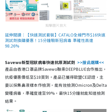
點擊圖片放大
延伸閱讀：【快速測試套裝】CATALO全線門市$16快速
測試劑換購優惠！15分鐘驗新冠病毒 準確性高達
98.26%
Savewo新型冠狀病毒快速抗原測試劑
>>按此選購<<
產品由香港口罩品牌Savewo聯乘DEEPBLUE合作推出，
抗疫優惠價低至$18買到。產品已獲得歐盟CE認證，主
要以採集鼻液樣本作檢測，能有效檢測Omicron及Delta
變種病毒，準確度達至99%，最快15分鐘就能知道檢測
結果。