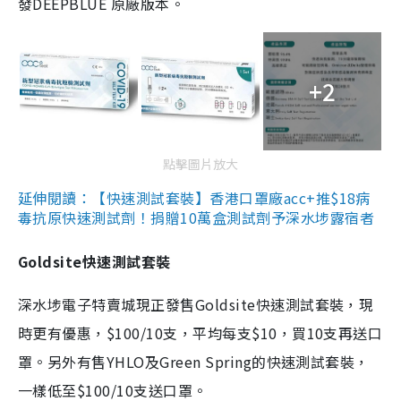
發DEEPBLUE 原廠版本。
+2
點擊圖片放大
延伸閱讀：【快速測試套裝】香港口罩廠acc+推$18病
毒抗原快速測試劑！捐贈10萬盒測試劑予深水埗露宿者
Goldsite快速測試套裝
深水埗電子特賣城現正發售Goldsite快速測試套裝，現
時更有優惠，$100/10支，平均每支$10，買10支再送口
罩。另外有售YHLO及Green Spring的快速測試套裝，
一樣低至$100/10支送口罩。