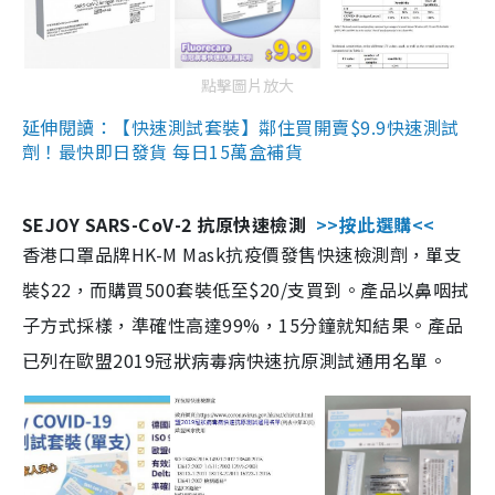
點擊圖片放大
延伸閱讀：【快速測試套裝】鄰住買開賣$9.9快速測試
劑！最快即日發貨 每日15萬盒補貨
SEJOY SARS-CoV-2 抗原快速檢測
>>按此選購<<
香港口罩品牌HK-M Mask抗疫價發售快速檢測劑，單支
裝$22，而購買500套裝低至$20/支買到。產品以鼻咽拭
子方式採樣，準確性高達99%，15分鐘就知結果。產品
已列在歐盟2019冠狀病毒病快速抗原測試通用名單。