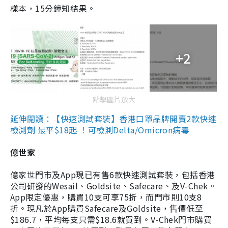
樣本，15分鐘知結果。
+2
點擊圖片放大
延伸閱讀：【快速測試套裝】香港口罩品牌開賣2款快速
檢測劑 最平$18起 ！可檢測Delta/Omicron病毒
億世家
億家世門市及App現已有售6款快速測試套裝，包括香港
公司研發的Wesail、Goldsite、Safecare、及V-Chek。
App限定優惠，購買10支可享75折，而門市則10支8
折。現凡於App購買Safecare及Goldsite，售價低至
$186.7，平均每支只需$18.6就買到。V-Chek門市購買