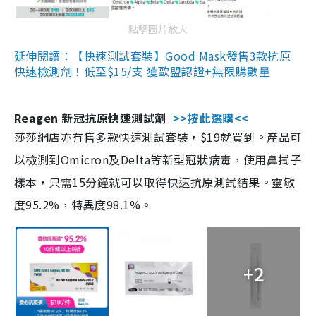
點擊圖片放大
延伸閱讀：【快速測試套裝】Good Mask發售3款抗原
快速檢測劑！低至$15/支 獲歐盟認證+無限購數量
Reagen 新冠抗原快速測試劑
>>按此選購<<
莎莎網店亦有售多款快速測試套裝，$19就買到。產品可
以檢測到Omicron及Delta等新型冠狀病毒，使用鼻拭子
樣本，只需15分鐘就可以取得快速抗原測試結果。靈敏
度95.2%，特異度98.1%。
+2