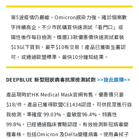
第5波疫情仍嚴峻，Omicron感染力強，確診個案數
字持續高企。不少市民購買快速測試「看門口」或
陽性後作每日檢測。精選13款優惠價快速測試套裝
$19以下買到，最平$10有交易！產品已獲衛生署認
可，或通過歐盟標準，最快10分鐘知結果。
DEEPBLUE 新型冠狀病毒抗原檢測試劑
>>按此選購<<
產品現時於HK Medical Mask官網有售，優惠價只要
$18/件。產品已獲得歐盟CE1434認證，可供民眾進行自
我檢測。準確度 99.03%、靈敏度96.4%、特異性
99.8%，已經通過臨床實驗認證，有效檢測新冠病毒變
種毒株，包括Omicron 及Delta變種病毒。使用鼻拭子