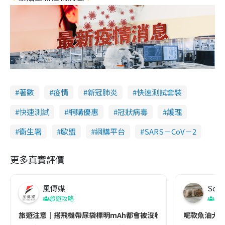
著數
疫情
新冠肺炎
快速測試套裝
快速測試
網購優惠
冠狀病毒
護理
衞生署
歐盟
網購平台
SARS－CoV－2
更多真實評價
風傳媒
Soul
旅遊攻略
生
旅遊注意｜搭飛機帶尿袋標明mAh都會被沒收😱出發前切記檢查「1
呢款魚油大家