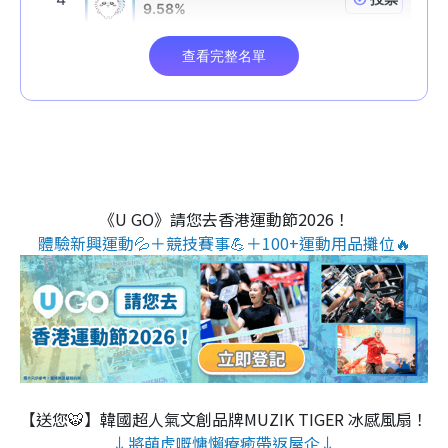
《U GO》請您去香港運動節2026！
體驗新興運動💦＋競技賽事💪＋100+運動用品攤位🔥
【送您🐯】韓國超人氣文創品牌MUZIK TIGER 冰感風扇！
↓將萌虎嘅慵懶療癒帶返屋企↓