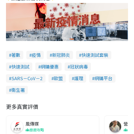
著數
疫情
新冠肺炎
快速測試套裝
快速測試
網購優惠
冠狀病毒
SARS－CoV－2
歐盟
護理
網購平台
衞生署
更多真實評價
風傳媒
營養教
旅遊攻略
生