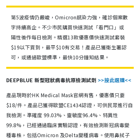
第5波疫情仍嚴峻，Omicron感染力強，確診個案數
字持續高企。不少市民購買快速測試「看門口」或
陽性後作每日檢測。精選13款優惠價快速測試套裝
$19以下買到，最平$10有交易！產品已獲衛生署認
可，或通過歐盟標準，最快10分鐘知結果。
DEEPBLUE 新型冠狀病毒抗原檢測試劑
>>按此選購<<
產品現時於HK Medical Mask官網有售，優惠價只要
$18/件。產品已獲得歐盟CE1434認證，可供民眾進行自
我檢測。準確度 99.03%、靈敏度96.4%、特異性
99.8%，已經通過臨床實驗認證，有效檢測新冠病毒變
種毒株，包括Omicron 及Delta變種病毒。使用鼻拭子