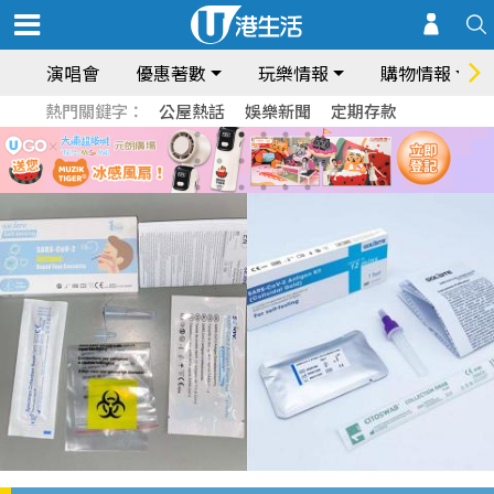
演唱會
優惠著數
玩樂情報
購物情報
熱門關鍵字：
公屋熱話
娛樂新聞
定期存款