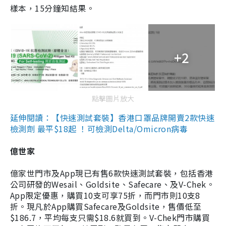
樣本，15分鐘知結果。
+2
點擊圖片放大
延伸閱讀：【快速測試套裝】香港口罩品牌開賣2款快速
檢測劑 最平$18起 ！可檢測Delta/Omicron病毒
億世家
億家世門市及App現已有售6款快速測試套裝，包括香港
公司研發的Wesail、Goldsite、Safecare、及V-Chek。
App限定優惠，購買10支可享75折，而門市則10支8
折。現凡於App購買Safecare及Goldsite，售價低至
$186.7，平均每支只需$18.6就買到。V-Chek門市購買