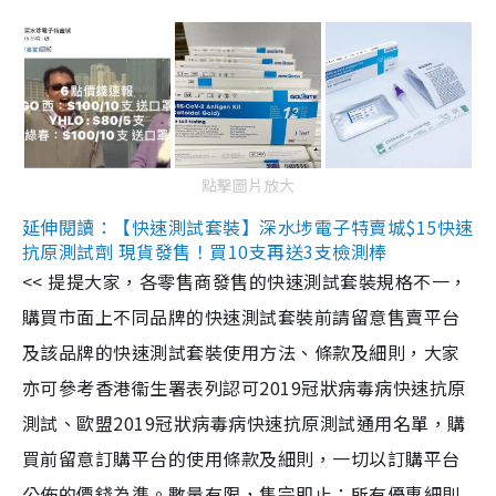
點擊圖片放大
延伸閱讀：【快速測試套裝】深水埗電子特賣城$15快速
抗原測試劑 現貨發售！買10支再送3支檢測棒
<< 提提大家，各零售商發售的快速測試套裝規格不一，
購買市面上不同品牌的快速測試套裝前請留意售賣平台
及該品牌的快速測試套裝使用方法、條款及細則，大家
亦可參考香港衞生署表列認可2019冠狀病毒病快速抗原
測試、歐盟2019冠狀病毒病快速抗原測試通用名單，購
買前留意訂購平台的使用條款及細則，一切以訂購平台
公佈的價錢為準。數量有限，售完即止；所有優惠細則