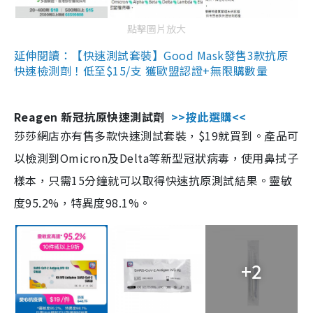
點擊圖片放大
延伸閱讀：【快速測試套裝】Good Mask發售3款抗原
快速檢測劑！低至$15/支 獲歐盟認證+無限購數量
Reagen 新冠抗原快速測試劑
>>按此選購<<
莎莎網店亦有售多款快速測試套裝，$19就買到。產品可
以檢測到Omicron及Delta等新型冠狀病毒，使用鼻拭子
樣本，只需15分鐘就可以取得快速抗原測試結果。靈敏
度95.2%，特異度98.1%。
+2