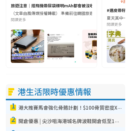
香港
旅遊注意｜搭飛機帶尿袋標明mAh都會被沒收😱出發前切記檢查「1
#連皮帶籽都
（文章由風傳媒授權轉載） 準備前往韓國旅遊的民眾，近期要特別留
夏天其中一種時
閱讀更多
閱讀更多
港生活限時優惠情報
1
港大推賽馬會強化骨骼計劃！$100骨質密度X光檢查 完成免費運動訓練送超市禮券！附參加資格
2
開倉優惠 | 尖沙咀海港城名牌波鞋開倉低至1折！On鞋$899起／Joy&Peace鞋履$98起