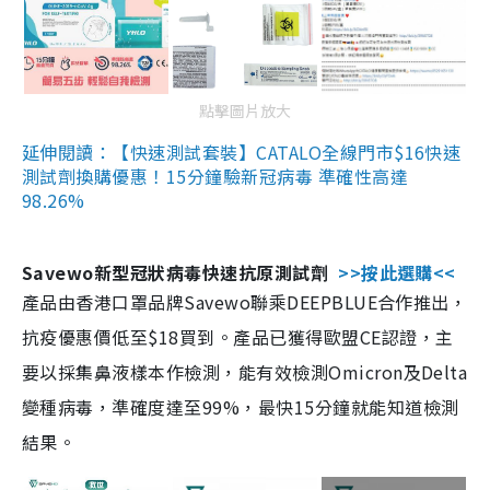
點擊圖片放大
延伸閱讀：【快速測試套裝】CATALO全線門市$16快速
測試劑換購優惠！15分鐘驗新冠病毒 準確性高達
98.26%
Savewo新型冠狀病毒快速抗原測試劑
>>按此選購<<
產品由香港口罩品牌Savewo聯乘DEEPBLUE合作推出，
抗疫優惠價低至$18買到。產品已獲得歐盟CE認證，主
要以採集鼻液樣本作檢測，能有效檢測Omicron及Delta
變種病毒，準確度達至99%，最快15分鐘就能知道檢測
結果。