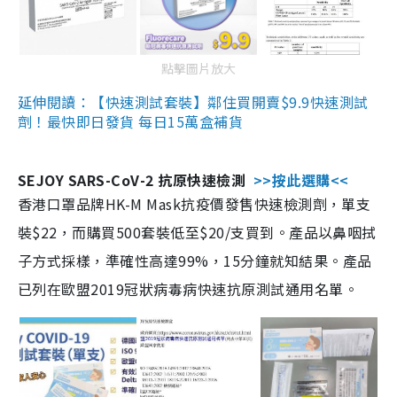
點擊圖片放大
延伸閱讀：【快速測試套裝】鄰住買開賣$9.9快速測試
劑！最快即日發貨 每日15萬盒補貨
SEJOY SARS-CoV-2 抗原快速檢測
>>按此選購<<
香港口罩品牌HK-M Mask抗疫價發售快速檢測劑，單支
裝$22，而購買500套裝低至$20/支買到。產品以鼻咽拭
子方式採樣，準確性高達99%，15分鐘就知結果。產品
已列在歐盟2019冠狀病毒病快速抗原測試通用名單。