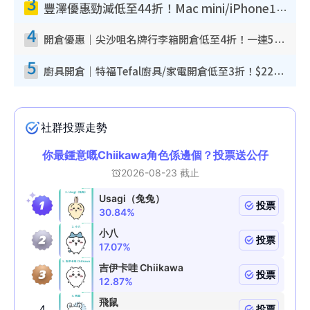
3
豐澤優惠勁減低至44折！Mac mini/iPhone17Pro大減價！廚房家電$220起
4
開倉優惠｜尖沙咀名牌行李箱開倉低至4折！一連5日 American Tourister/ace./Hallmark $200起！
5
廚具開倉｜特福Tefal廚具/家電開倉低至3折！$220起買平底鍋/炒鑊/湯煲！電飯煲/吸塵機/燙斗$418起