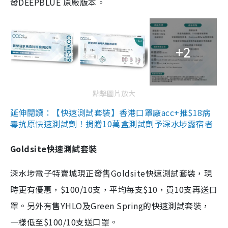
發DEEPBLUE 原廠版本。
+2
點擊圖片放大
延伸閱讀：【快速測試套裝】香港口罩廠acc+推$18病
毒抗原快速測試劑！捐贈10萬盒測試劑予深水埗露宿者
Goldsite快速測試套裝
深水埗電子特賣城現正發售Goldsite快速測試套裝，現
時更有優惠，$100/10支，平均每支$10，買10支再送口
罩。另外有售YHLO及Green Spring的快速測試套裝，
一樣低至$100/10支送口罩。