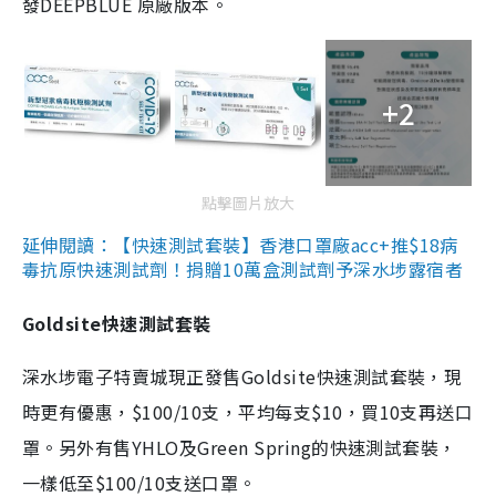
發DEEPBLUE 原廠版本。
+2
點擊圖片放大
延伸閱讀：【快速測試套裝】香港口罩廠acc+推$18病
毒抗原快速測試劑！捐贈10萬盒測試劑予深水埗露宿者
Goldsite快速測試套裝
深水埗電子特賣城現正發售Goldsite快速測試套裝，現
時更有優惠，$100/10支，平均每支$10，買10支再送口
罩。另外有售YHLO及Green Spring的快速測試套裝，
一樣低至$100/10支送口罩。