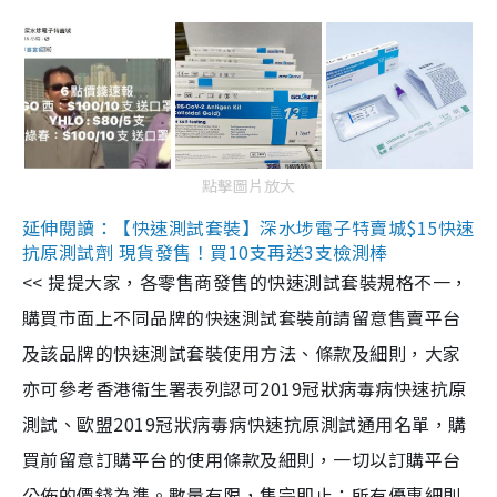
點擊圖片放大
延伸閱讀：【快速測試套裝】深水埗電子特賣城$15快速
抗原測試劑 現貨發售！買10支再送3支檢測棒
<< 提提大家，各零售商發售的快速測試套裝規格不一，
購買市面上不同品牌的快速測試套裝前請留意售賣平台
及該品牌的快速測試套裝使用方法、條款及細則，大家
亦可參考香港衞生署表列認可2019冠狀病毒病快速抗原
測試、歐盟2019冠狀病毒病快速抗原測試通用名單，購
買前留意訂購平台的使用條款及細則，一切以訂購平台
公佈的價錢為準。數量有限，售完即止；所有優惠細則