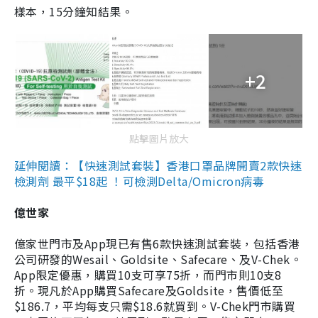
樣本，15分鐘知結果。
+2
點擊圖片放大
延伸閱讀：【快速測試套裝】香港口罩品牌開賣2款快速
檢測劑 最平$18起 ！可檢測Delta/Omicron病毒
億世家
億家世門市及App現已有售6款快速測試套裝，包括香港
公司研發的Wesail、Goldsite、Safecare、及V-Chek。
App限定優惠，購買10支可享75折，而門市則10支8
折。現凡於App購買Safecare及Goldsite，售價低至
$186.7，平均每支只需$18.6就買到。V-Chek門市購買