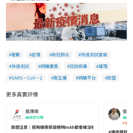
著數
疫情
新冠肺炎
快速測試套裝
快速測試
網購優惠
冠狀病毒
護理
SARS－CoV－2
衞生署
網購平台
歐盟
更多真實評價
風傳媒
營養教
旅遊攻略
生
香港
旅遊注意｜搭飛機帶尿袋標明mAh都會被沒收😱出發前切記檢查「1
#連皮帶籽都