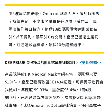
第5波疫情仍嚴峻，Omicron感染力強，確診個案數
字持續高企。不少市民購買快速測試「看門口」或
陽性後作每日檢測。精選13款優惠價快速測試套裝
$19以下買到，最平$10有交易！產品已獲衛生署認
可，或通過歐盟標準，最快10分鐘知結果。
DEEPBLUE 新型冠狀病毒抗原檢測試劑
>>按此選購<<
產品現時於HK Medical Mask官網有售，優惠價只要
$18/件。產品已獲得歐盟CE1434認證，可供民眾進行自
我檢測。準確度 99.03%、靈敏度96.4%、特異性
99.8%，已經通過臨床實驗認證，有效檢測新冠病毒變
種毒株，包括Omicron 及Delta變種病毒。使用鼻拭子