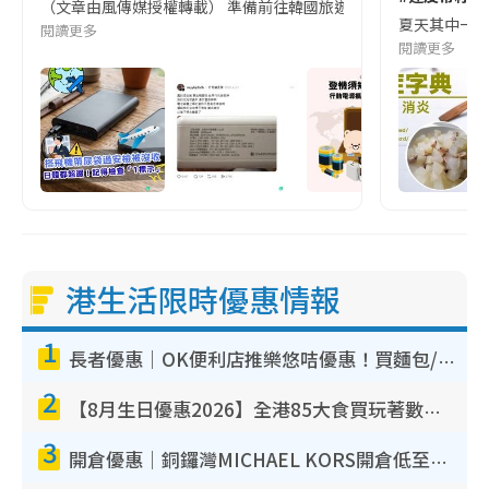
（文章由風傳媒授權轉載） 準備前往韓國旅遊的民眾，近期要特別留
夏天其中一種時
閱讀更多
閱讀更多
港生活限時優惠情報
1
長者優惠｜OK便利店推樂悠咭優惠！買麵包/牛奶/保健品拍卡即減
2
【8月生日優惠2026】全港85大食買玩著數攻略 自助餐/火鍋放題同行免費＋誠品/DONKI送現金券
3
開倉優惠｜銅鑼灣MICHAEL KORS開倉低至17折！直擊$500起買手袋/銀包/鞋款 必買經典Jet Set系列