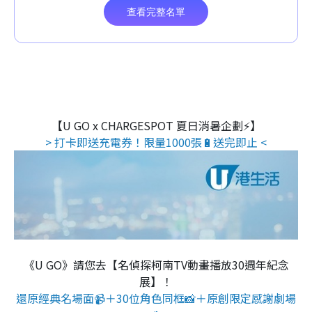
【U GO x CHARGESPOT 夏日消暑企劃⚡】
> 打卡即送充電券！限量1000張🔋送完即止 <
《U GO》請您去【名偵探柯南TV動畫播放30週年紀念
展】！
還原經典名場面📹＋30位角色同框📸＋原創限定感謝劇場