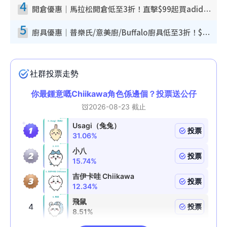
4
開倉優惠｜馬拉松開倉低至3折！直擊$99起買adidas／New Balance／Puma鞋款 STANLEY保溫杯劈價至$119起
5
廚具優惠｜普樂氏/意美廚/Buffalo廚具低至3折！$89起買煎鍋／炒鑊／個人鍋 同場小家電激減至$99起