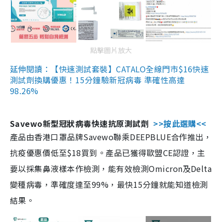
點擊圖片放大
延伸閱讀：【快速測試套裝】CATALO全線門市$16快速
測試劑換購優惠！15分鐘驗新冠病毒 準確性高達
98.26%
Savewo新型冠狀病毒快速抗原測試劑
>>按此選購<<
產品由香港口罩品牌Savewo聯乘DEEPBLUE合作推出，
抗疫優惠價低至$18買到。產品已獲得歐盟CE認證，主
要以採集鼻液樣本作檢測，能有效檢測Omicron及Delta
變種病毒，準確度達至99%，最快15分鐘就能知道檢測
結果。