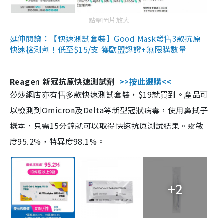
點擊圖片放大
延伸閱讀：【快速測試套裝】Good Mask發售3款抗原
快速檢測劑！低至$15/支 獲歐盟認證+無限購數量
Reagen 新冠抗原快速測試劑
>>按此選購<<
莎莎網店亦有售多款快速測試套裝，$19就買到。產品可
以檢測到Omicron及Delta等新型冠狀病毒，使用鼻拭子
樣本，只需15分鐘就可以取得快速抗原測試結果。靈敏
度95.2%，特異度98.1%。
+2