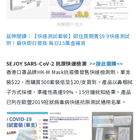
點擊圖片放大
延伸閱讀：【快速測試套裝】鄰住買開賣$9.9快速測試
劑！最快即日發貨 每日15萬盒補貨
SEJOY SARS-CoV-2 抗原快速檢測
>>按此選購<<
香港口罩品牌HK-M Mask抗疫價發售快速檢測劑，單支
裝$22，而購買500套裝低至$20/支買到。產品以鼻咽拭
子方式採樣，準確性高達99%，15分鐘就知結果。產品
已列在歐盟2019冠狀病毒病快速抗原測試通用名單。