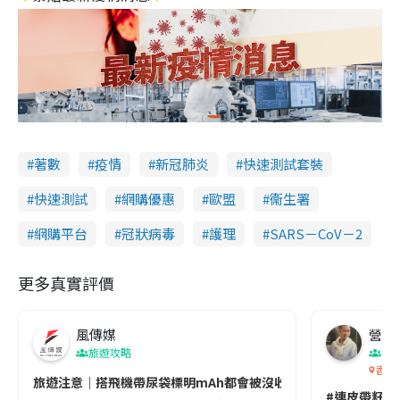
著數
疫情
新冠肺炎
快速測試套裝
快速測試
網購優惠
歐盟
衞生署
網購平台
冠狀病毒
護理
SARS－CoV－2
更多真實評價
風傳媒
營養教
旅遊攻略
生
香港
旅遊注意｜搭飛機帶尿袋標明mAh都會被沒收😱出發前切記檢查「1
#連皮帶籽都