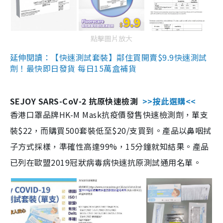
點擊圖片放大
延伸閱讀：【快速測試套裝】鄰住買開賣$9.9快速測試
劑！最快即日發貨 每日15萬盒補貨
SEJOY SARS-CoV-2 抗原快速檢測
>>按此選購<<
香港口罩品牌HK-M Mask抗疫價發售快速檢測劑，單支
裝$22，而購買500套裝低至$20/支買到。產品以鼻咽拭
子方式採樣，準確性高達99%，15分鐘就知結果。產品
已列在歐盟2019冠狀病毒病快速抗原測試通用名單。