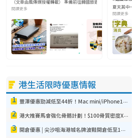
（文章由風傳媒授權轉載） 準備前往韓國旅遊的民眾，近期要特別留
夏天其中一種時
閱讀更多
閱讀更多
港生活限時優惠情報
1
豐澤優惠勁減低至44折！Mac mini/iPhone17Pro大減價！廚房家電$220起
2
港大推賽馬會強化骨骼計劃！$100骨質密度X光檢查 完成免費運動訓練送超市禮券！附參加資格
3
開倉優惠 | 尖沙咀海港城名牌波鞋開倉低至1折！On鞋$899起／Joy&Peace鞋履$98起