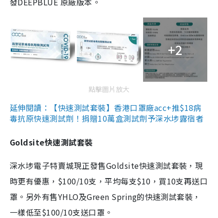
發DEEPBLUE 原廠版本。
+2
點擊圖片放大
延伸閱讀：【快速測試套裝】香港口罩廠acc+推$18病
毒抗原快速測試劑！捐贈10萬盒測試劑予深水埗露宿者
Goldsite快速測試套裝
深水埗電子特賣城現正發售Goldsite快速測試套裝，現
時更有優惠，$100/10支，平均每支$10，買10支再送口
罩。另外有售YHLO及Green Spring的快速測試套裝，
一樣低至$100/10支送口罩。