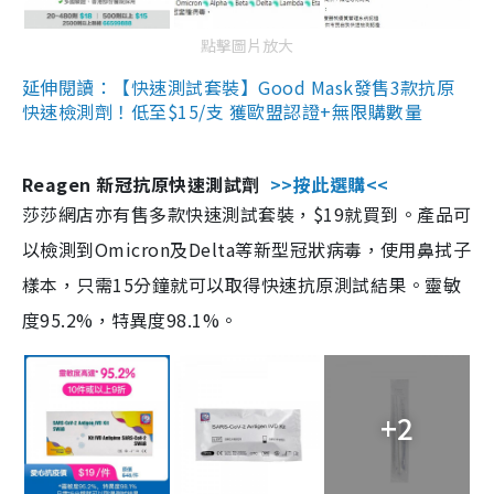
點擊圖片放大
延伸閱讀：【快速測試套裝】Good Mask發售3款抗原
快速檢測劑！低至$15/支 獲歐盟認證+無限購數量
Reagen 新冠抗原快速測試劑
>>按此選購<<
莎莎網店亦有售多款快速測試套裝，$19就買到。產品可
以檢測到Omicron及Delta等新型冠狀病毒，使用鼻拭子
樣本，只需15分鐘就可以取得快速抗原測試結果。靈敏
度95.2%，特異度98.1%。
+2