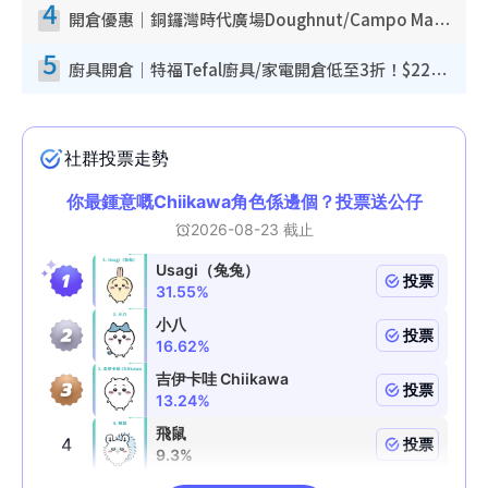
4
開倉優惠｜銅鑼灣時代廣場Doughnut/Campo Marzio開倉低至1折！背囊、書包、手袋劈價$200起
5
廚具開倉｜特福Tefal廚具/家電開倉低至3折！$220起買平底鍋/炒鑊/湯煲！電飯煲/吸塵機/燙斗$418起