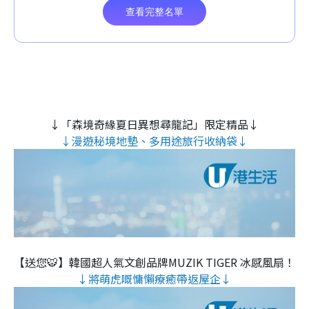
↓「森境奇緣夏日異想尋龍記」限定精品↓
↓漫遊秘境地墊、多用途旅行收納袋↓
【送您🐯】韓國超人氣文創品牌MUZIK TIGER 冰感風扇！
↓將萌虎嘅慵懶療癒帶返屋企↓