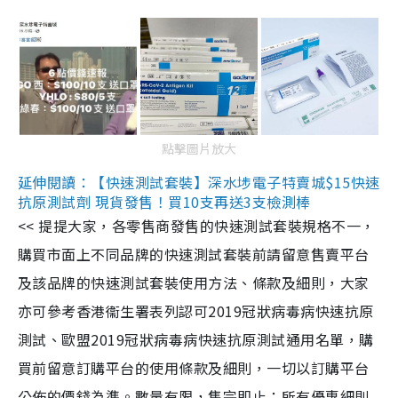
點擊圖片放大
延伸閱讀：【快速測試套裝】深水埗電子特賣城$15快速
抗原測試劑 現貨發售！買10支再送3支檢測棒
<< 提提大家，各零售商發售的快速測試套裝規格不一，
購買市面上不同品牌的快速測試套裝前請留意售賣平台
及該品牌的快速測試套裝使用方法、條款及細則，大家
亦可參考香港衞生署表列認可2019冠狀病毒病快速抗原
測試、歐盟2019冠狀病毒病快速抗原測試通用名單，購
買前留意訂購平台的使用條款及細則，一切以訂購平台
公佈的價錢為準。數量有限，售完即止；所有優惠細則