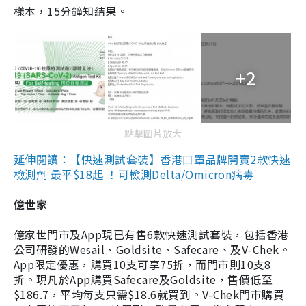
樣本，15分鐘知結果。
+2
點擊圖片放大
延伸閱讀：【快速測試套裝】香港口罩品牌開賣2款快速
檢測劑 最平$18起 ！可檢測Delta/Omicron病毒
億世家
億家世門市及App現已有售6款快速測試套裝，包括香港
公司研發的Wesail、Goldsite、Safecare、及V-Chek。
App限定優惠，購買10支可享75折，而門市則10支8
折。現凡於App購買Safecare及Goldsite，售價低至
$186.7，平均每支只需$18.6就買到。V-Chek門市購買