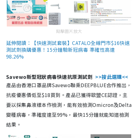
點擊圖片放大
延伸閱讀：【快速測試套裝】CATALO全線門市$16快速
測試劑換購優惠！15分鐘驗新冠病毒 準確性高達
98.26%
Savewo新型冠狀病毒快速抗原測試劑
>>按此選購<<
產品由香港口罩品牌Savewo聯乘DEEPBLUE合作推出，
抗疫優惠價低至$18買到。產品已獲得歐盟CE認證，主
要以採集鼻液樣本作檢測，能有效檢測Omicron及Delta
變種病毒，準確度達至99%，最快15分鐘就能知道檢測
結果。