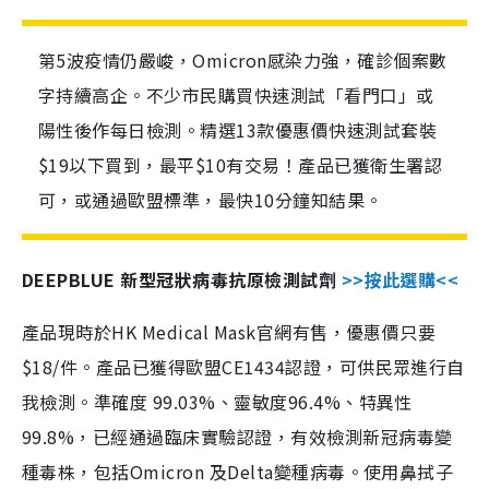
第5波疫情仍嚴峻，Omicron感染力強，確診個案數
字持續高企。不少市民購買快速測試「看門口」或
陽性後作每日檢測。精選13款優惠價快速測試套裝
$19以下買到，最平$10有交易！產品已獲衛生署認
可，或通過歐盟標準，最快10分鐘知結果。
DEEPBLUE 新型冠狀病毒抗原檢測試劑
>>按此選購<<
產品現時於HK Medical Mask官網有售，優惠價只要
$18/件。產品已獲得歐盟CE1434認證，可供民眾進行自
我檢測。準確度 99.03%、靈敏度96.4%、特異性
99.8%，已經通過臨床實驗認證，有效檢測新冠病毒變
種毒株，包括Omicron 及Delta變種病毒。使用鼻拭子