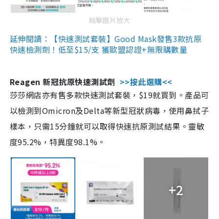
點擊圖片放大
延伸閱讀：【快速測試套裝】Good Mask發售3款抗原
快速檢測劑！低至$15/支 獲歐盟認證+無限購數量
Reagen 新冠抗原快速測試劑
>>按此選購<<
莎莎網店亦有售多款快速測試套裝，$19就買到。產品可
以檢測到Omicron及Delta等新型冠狀病毒，使用鼻拭子
樣本，只需15分鐘就可以取得快速抗原測試結果。靈敏
度95.2%，特異度98.1%。
+2