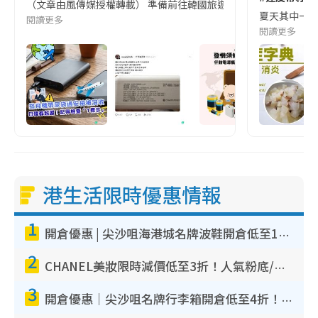
（文章由風傳媒授權轉載） 準備前往韓國旅遊的民眾，近期要特別留
夏天其中一種時
閱讀更多
閱讀更多
港生活限時優惠情報
1
開倉優惠 | 尖沙咀海港城名牌波鞋開倉低至1折！On鞋$899起／Joy&Peace鞋履$98起
2
CHANEL美妝限時減價低至3折！人氣粉底/唇膏/精華液低至$275！COCO香水都有平
3
開倉優惠｜尖沙咀名牌行李箱開倉低至4折！一連5日 American Tourister/ace./Hallmark $200起！