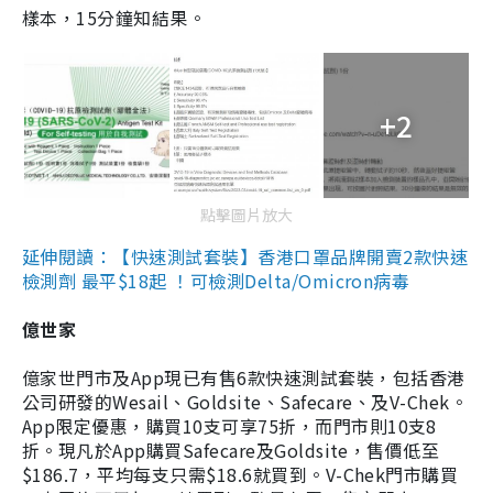
樣本，15分鐘知結果。
+2
點擊圖片放大
延伸閱讀：【快速測試套裝】香港口罩品牌開賣2款快速
檢測劑 最平$18起 ！可檢測Delta/Omicron病毒
億世家
億家世門市及App現已有售6款快速測試套裝，包括香港
公司研發的Wesail、Goldsite、Safecare、及V-Chek。
App限定優惠，購買10支可享75折，而門市則10支8
折。現凡於App購買Safecare及Goldsite，售價低至
$186.7，平均每支只需$18.6就買到。V-Chek門市購買