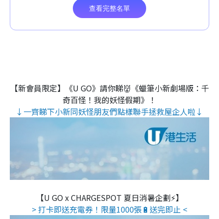
【新會員限定】《U GO》請你睇👹《蠟筆小新劇場版：千
奇百怪！我的妖怪假期》！
↓一齊睇下小新同妖怪朋友們點樣聯手拯救屋企人啦↓
【U GO x CHARGESPOT 夏日消暑企劃⚡】
> 打卡即送充電券！限量1000張🔋送完即止 <