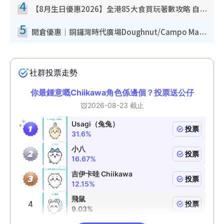
4
【8月生日優惠2026】全港85大食買玩著數攻略 自助餐/火鍋放題同行免費＋誠品/DONKI送現金券
5
開倉優惠｜銅鑼灣時代廣場Doughnut/Campo Marzio開倉低至1折！背囊、書包、手袋劈價$200起