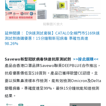
點擊圖片放大
延伸閱讀：【快速測試套裝】CATALO全線門市$16快速
測試劑換購優惠！15分鐘驗新冠病毒 準確性高達
98.26%
Savewo新型冠狀病毒快速抗原測試劑
>>按此選購<<
產品由香港口罩品牌Savewo聯乘DEEPBLUE合作推出，
抗疫優惠價低至$18買到。產品已獲得歐盟CE認證，主
要以採集鼻液樣本作檢測，能有效檢測Omicron及Delta
變種病毒，準確度達至99%，最快15分鐘就能知道檢測
結果。