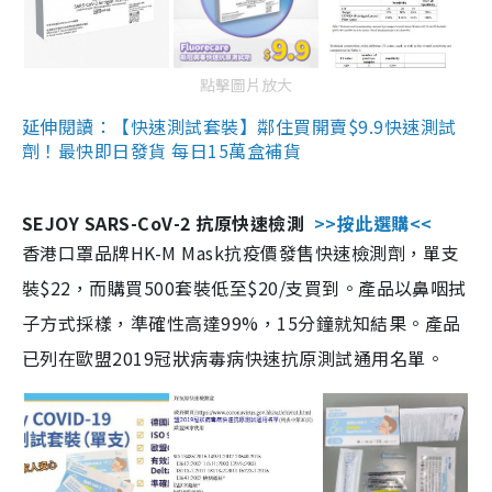
點擊圖片放大
延伸閱讀：【快速測試套裝】鄰住買開賣$9.9快速測試
劑！最快即日發貨 每日15萬盒補貨
SEJOY SARS-CoV-2 抗原快速檢測
>>按此選購<<
香港口罩品牌HK-M Mask抗疫價發售快速檢測劑，單支
裝$22，而購買500套裝低至$20/支買到。產品以鼻咽拭
子方式採樣，準確性高達99%，15分鐘就知結果。產品
已列在歐盟2019冠狀病毒病快速抗原測試通用名單。