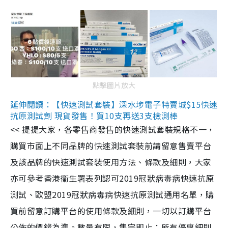
點擊圖片放大
延伸閱讀：【快速測試套裝】深水埗電子特賣城$15快速
抗原測試劑 現貨發售！買10支再送3支檢測棒
<< 提提大家，各零售商發售的快速測試套裝規格不一，
購買市面上不同品牌的快速測試套裝前請留意售賣平台
及該品牌的快速測試套裝使用方法、條款及細則，大家
亦可參考香港衞生署表列認可2019冠狀病毒病快速抗原
測試、歐盟2019冠狀病毒病快速抗原測試通用名單，購
買前留意訂購平台的使用條款及細則，一切以訂購平台
公佈的價錢為準。數量有限，售完即止；所有優惠細則