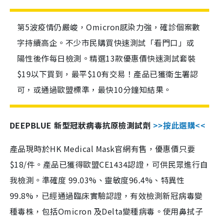
第5波疫情仍嚴峻，Omicron感染力強，確診個案數
字持續高企。不少市民購買快速測試「看門口」或
陽性後作每日檢測。精選13款優惠價快速測試套裝
$19以下買到，最平$10有交易！產品已獲衛生署認
可，或通過歐盟標準，最快10分鐘知結果。
DEEPBLUE 新型冠狀病毒抗原檢測試劑
>>按此選購<<
產品現時於HK Medical Mask官網有售，優惠價只要
$18/件。產品已獲得歐盟CE1434認證，可供民眾進行自
我檢測。準確度 99.03%、靈敏度96.4%、特異性
99.8%，已經通過臨床實驗認證，有效檢測新冠病毒變
種毒株，包括Omicron 及Delta變種病毒。使用鼻拭子