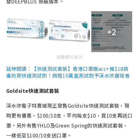
發DEEPBLUE 原廠版本。
+2
點擊圖片放大
延伸閱讀：【快速測試套裝】香港口罩廠acc+推$18病
毒抗原快速測試劑！捐贈10萬盒測試劑予深水埗露宿者
Goldsite快速測試套裝
深水埗電子特賣城現正發售Goldsite快速測試套裝，現
時更有優惠，$100/10支，平均每支$10，買10支再送口
罩。另外有售YHLO及Green Spring的快速測試套裝，
一樣低至$100/10支送口罩。