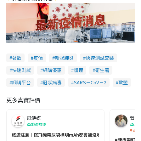
著數
疫情
新冠肺炎
快速測試套裝
快速測試
網購優惠
護理
衞生署
網購平台
冠狀病毒
SARS－CoV－2
歐盟
更多真實評價
風傳媒
營養教
旅遊攻略
生
香港
旅遊注意｜搭飛機帶尿袋標明mAh都會被沒收😱出發前切記檢查「1
#連皮帶籽都