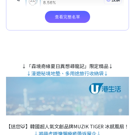
↓「森境奇緣夏日異想尋龍記」限定精品↓
↓漫遊秘境地墊、多用途旅行收納袋↓
【送您🐯】韓國超人氣文創品牌MUZIK TIGER 冰感風扇！
↓將萌虎嘅慵懶療癒帶返屋企↓