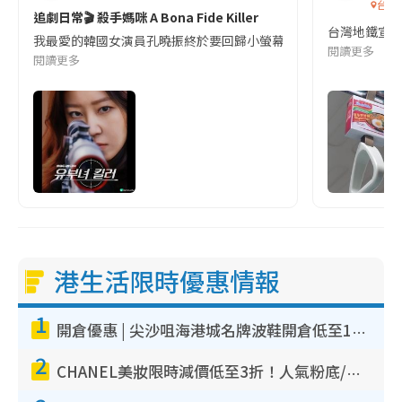
台灣
追劇日常🎬 殺手媽咪 A Bona Fide Killer
台灣地鐵宣
我最愛的韓國女演員孔曉振終於要回歸小螢幕啦!這次的劇本改編自同名
閱讀更多
閱讀更多
港生活限時優惠情報
1
開倉優惠 | 尖沙咀海港城名牌波鞋開倉低至1折！On鞋$899起／Joy&Peace鞋履$98起
2
CHANEL美妝限時減價低至3折！人氣粉底/唇膏/精華液低至$275！COCO香水都有平