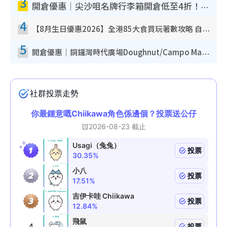
3
開倉優惠｜尖沙咀名牌行李箱開倉低至4折！一連5日 American Tourister/ace./Hallmark $200起！
4
【8月生日優惠2026】全港85大食買玩著數攻略 自助餐/火鍋放題同行免費＋誠品/DONKI送現金券
5
開倉優惠｜銅鑼灣時代廣場Doughnut/Campo Marzio開倉低至1折！背囊、書包、手袋劈價$200起