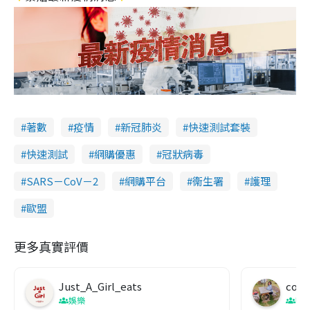
著數
疫情
新冠肺炎
快速測試套裝
快速測試
網購優惠
冠狀病毒
SARS－CoV－2
網購平台
衞生署
護理
歐盟
更多真實評價
Just_A_Girl_eats
co c
娛樂
吹