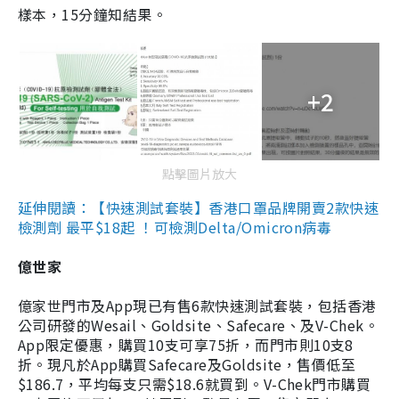
樣本，15分鐘知結果。
+2
點擊圖片放大
延伸閱讀：【快速測試套裝】香港口罩品牌開賣2款快速
檢測劑 最平$18起 ！可檢測Delta/Omicron病毒
億世家
億家世門市及App現已有售6款快速測試套裝，包括香港
公司研發的Wesail、Goldsite、Safecare、及V-Chek。
App限定優惠，購買10支可享75折，而門市則10支8
折。現凡於App購買Safecare及Goldsite，售價低至
$186.7，平均每支只需$18.6就買到。V-Chek門市購買