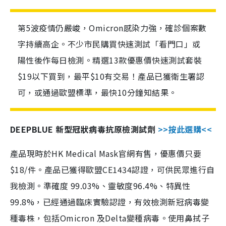
第5波疫情仍嚴峻，Omicron感染力強，確診個案數
字持續高企。不少市民購買快速測試「看門口」或
陽性後作每日檢測。精選13款優惠價快速測試套裝
$19以下買到，最平$10有交易！產品已獲衛生署認
可，或通過歐盟標準，最快10分鐘知結果。
DEEPBLUE 新型冠狀病毒抗原檢測試劑
>>按此選購<<
產品現時於HK Medical Mask官網有售，優惠價只要
$18/件。產品已獲得歐盟CE1434認證，可供民眾進行自
我檢測。準確度 99.03%、靈敏度96.4%、特異性
99.8%，已經通過臨床實驗認證，有效檢測新冠病毒變
種毒株，包括Omicron 及Delta變種病毒。使用鼻拭子