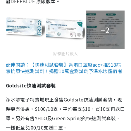
發DEEPBLUE 原廠版本。
+2
點擊圖片放大
延伸閱讀：【快速測試套裝】香港口罩廠acc+推$18病
毒抗原快速測試劑！捐贈10萬盒測試劑予深水埗露宿者
Goldsite快速測試套裝
深水埗電子特賣城現正發售Goldsite快速測試套裝，現
時更有優惠，$100/10支，平均每支$10，買10支再送口
罩。另外有售YHLO及Green Spring的快速測試套裝，
一樣低至$100/10支送口罩。