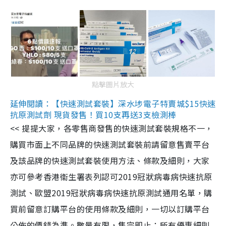
點擊圖片放大
延伸閱讀：【快速測試套裝】深水埗電子特賣城$15快速
抗原測試劑 現貨發售！買10支再送3支檢測棒
<< 提提大家，各零售商發售的快速測試套裝規格不一，
購買市面上不同品牌的快速測試套裝前請留意售賣平台
及該品牌的快速測試套裝使用方法、條款及細則，大家
亦可參考香港衞生署表列認可2019冠狀病毒病快速抗原
測試、歐盟2019冠狀病毒病快速抗原測試通用名單，購
買前留意訂購平台的使用條款及細則，一切以訂購平台
公佈的價錢為準。數量有限，售完即止；所有優惠細則