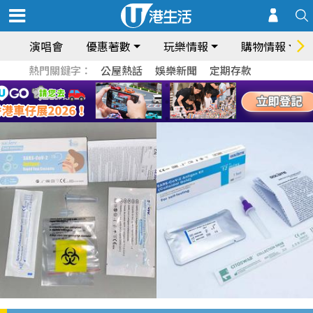
演唱會
優惠著數
玩樂情報
購物情報
熱門關鍵字：
公屋熱話
娛樂新聞
定期存款