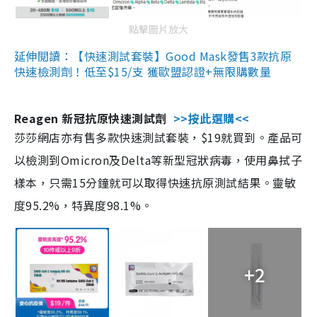
點擊圖片放大
延伸閱讀：【快速測試套裝】Good Mask發售3款抗原
快速檢測劑！低至$15/支 獲歐盟認證+無限購數量
Reagen 新冠抗原快速測試劑
>>按此選購<<
莎莎網店亦有售多款快速測試套裝，$19就買到。產品可
以檢測到Omicron及Delta等新型冠狀病毒，使用鼻拭子
樣本，只需15分鐘就可以取得快速抗原測試結果。靈敏
度95.2%，特異度98.1%。
+2