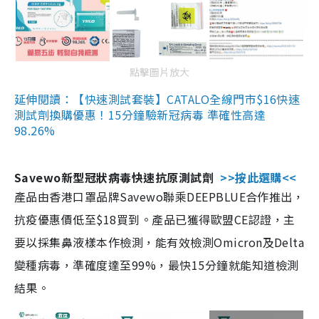
點擊圖片放大
延伸閱讀：【快速測試套裝】CATALO全線門市$16快速
測試劑換購優惠！15分鐘驗新冠病毒 準確性高達
98.26%
Savewo新型冠狀病毒快速抗原測試劑
>>按此選購<<
產品由香港口罩品牌Savewo聯乘DEEPBLUE合作推出，
抗疫優惠價低至$18買到。產品已獲得歐盟CE認證，主
要以採集鼻液樣本作檢測，能有效檢測Omicron及Delta
變種病毒，準確度達至99%，最快15分鐘就能知道檢測
結果。