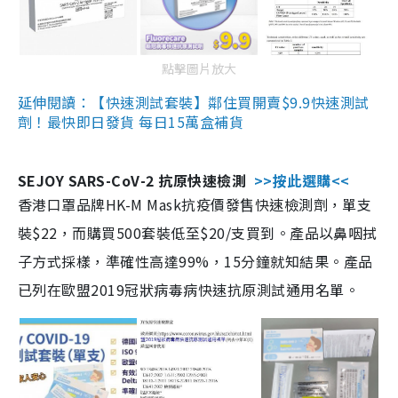
點擊圖片放大
延伸閱讀：【快速測試套裝】鄰住買開賣$9.9快速測試
劑！最快即日發貨 每日15萬盒補貨
SEJOY SARS-CoV-2 抗原快速檢測
>>按此選購<<
香港口罩品牌HK-M Mask抗疫價發售快速檢測劑，單支
裝$22，而購買500套裝低至$20/支買到。產品以鼻咽拭
子方式採樣，準確性高達99%，15分鐘就知結果。產品
已列在歐盟2019冠狀病毒病快速抗原測試通用名單。