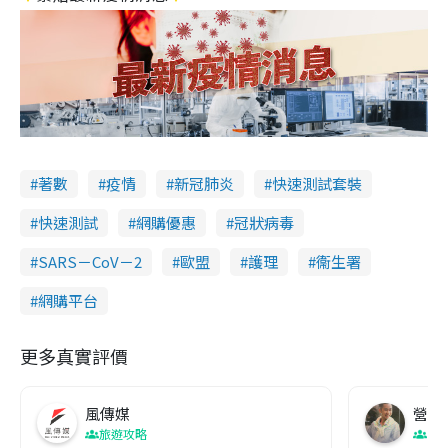
著數
疫情
新冠肺炎
快速測試套裝
快速測試
網購優惠
冠狀病毒
SARS－CoV－2
歐盟
護理
衞生署
網購平台
更多真實評價
風傳媒
營養教
旅遊攻略
生