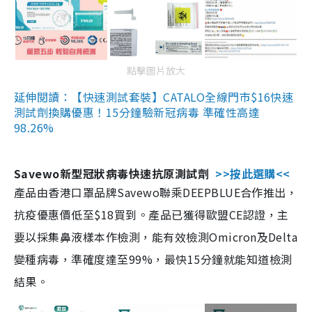
點擊圖片放大
延伸閱讀：【快速測試套裝】CATALO全線門市$16快速
測試劑換購優惠！15分鐘驗新冠病毒 準確性高達
98.26%
Savewo新型冠狀病毒快速抗原測試劑
>>按此選購<<
產品由香港口罩品牌Savewo聯乘DEEPBLUE合作推出，
抗疫優惠價低至$18買到。產品已獲得歐盟CE認證，主
要以採集鼻液樣本作檢測，能有效檢測Omicron及Delta
變種病毒，準確度達至99%，最快15分鐘就能知道檢測
結果。