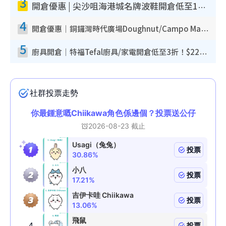
3
開倉優惠 | 尖沙咀海港城名牌波鞋開倉低至1折！On鞋$899起／Joy&Peace鞋履$98起
4
開倉優惠｜銅鑼灣時代廣場Doughnut/Campo Marzio開倉低至1折！背囊、書包、手袋劈價$200起
5
廚具開倉｜特福Tefal廚具/家電開倉低至3折！$220起買平底鍋/炒鑊/湯煲！電飯煲/吸塵機/燙斗$418起