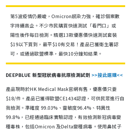
第5波疫情仍嚴峻，Omicron感染力強，確診個案數
字持續高企。不少市民購買快速測試「看門口」或
陽性後作每日檢測。精選13款優惠價快速測試套裝
$19以下買到，最平$10有交易！產品已獲衛生署認
可，或通過歐盟標準，最快10分鐘知結果。
DEEPBLUE 新型冠狀病毒抗原檢測試劑
>>按此選購<<
產品現時於HK Medical Mask官網有售，優惠價只要
$18/件。產品已獲得歐盟CE1434認證，可供民眾進行自
我檢測。準確度 99.03%、靈敏度96.4%、特異性
99.8%，已經通過臨床實驗認證，有效檢測新冠病毒變
種毒株，包括Omicron 及Delta變種病毒。使用鼻拭子