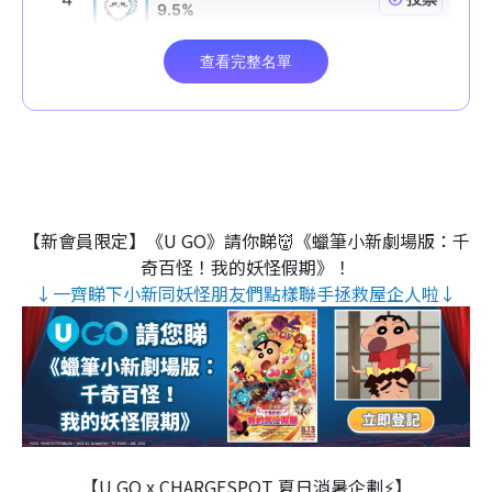
【新會員限定】《U GO》請你睇👹《蠟筆小新劇場版：千
奇百怪！我的妖怪假期》！
↓一齊睇下小新同妖怪朋友們點樣聯手拯救屋企人啦↓
【U GO x CHARGESPOT 夏日消暑企劃⚡】