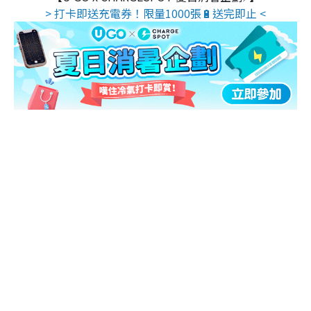
> 打卡即送充電券！限量1000張🔋送完即止 <