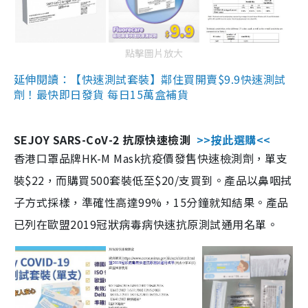
點擊圖片放大
延伸閱讀：【快速測試套裝】鄰住買開賣$9.9快速測試
劑！最快即日發貨 每日15萬盒補貨
SEJOY SARS-CoV-2 抗原快速檢測
>>按此選購<<
香港口罩品牌HK-M Mask抗疫價發售快速檢測劑，單支
裝$22，而購買500套裝低至$20/支買到。產品以鼻咽拭
子方式採樣，準確性高達99%，15分鐘就知結果。產品
已列在歐盟2019冠狀病毒病快速抗原測試通用名單。