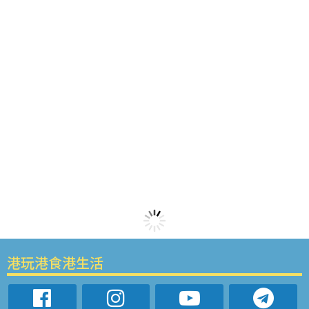
港玩港食港生活