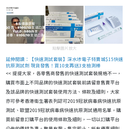
點擊圖片放大
延伸閱讀：【快速測試套裝】深水埗電子特賣城$15快速
抗原測試劑 現貨發售！買10支再送3支檢測棒
<< 提提大家，各零售商發售的快速測試套裝規格不一，
購買市面上不同品牌的快速測試套裝前請留意售賣平台
及該品牌的快速測試套裝使用方法、條款及細則，大家
亦可參考香港衞生署表列認可2019冠狀病毒病快速抗原
測試、歐盟2019冠狀病毒病快速抗原測試通用名單，購
買前留意訂購平台的使用條款及細則，一切以訂購平台
公佈的價錢為準。數量有限，售完即止；所有優惠細則