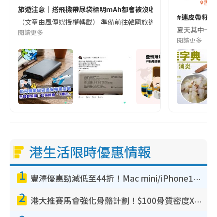
香港
旅遊注意｜搭飛機帶尿袋標明mAh都會被沒收😱出發前切記檢查「1
#連皮帶籽都
（文章由風傳媒授權轉載） 準備前往韓國旅遊的民眾，近期要特別留
夏天其中一種時
閱讀更多
閱讀更多
港生活限時優惠情報
1
豐澤優惠勁減低至44折！Mac mini/iPhone17Pro大減價！廚房家電$220起
2
港大推賽馬會強化骨骼計劃！$100骨質密度X光檢查 完成免費運動訓練送超市禮券！附參加資格