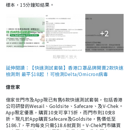
樣本，15分鐘知結果。
+2
點擊圖片放大
延伸閱讀：【快速測試套裝】香港口罩品牌開賣2款快速
檢測劑 最平$18起 ！可檢測Delta/Omicron病毒
億世家
億家世門市及App現已有售6款快速測試套裝，包括香港
公司研發的Wesail、Goldsite、Safecare、及V-Chek。
App限定優惠，購買10支可享75折，而門市則10支8
折。現凡於App購買Safecare及Goldsite，售價低至
$186.7，平均每支只需$18.6就買到。V-Chek門市購買