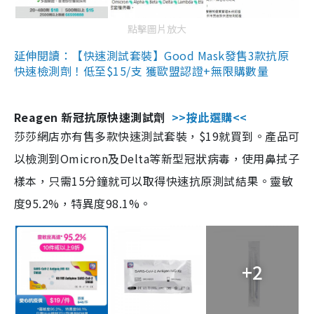
點擊圖片放大
延伸閱讀：【快速測試套裝】Good Mask發售3款抗原
快速檢測劑！低至$15/支 獲歐盟認證+無限購數量
Reagen 新冠抗原快速測試劑
>>按此選購<<
莎莎網店亦有售多款快速測試套裝，$19就買到。產品可
以檢測到Omicron及Delta等新型冠狀病毒，使用鼻拭子
樣本，只需15分鐘就可以取得快速抗原測試結果。靈敏
度95.2%，特異度98.1%。
+2