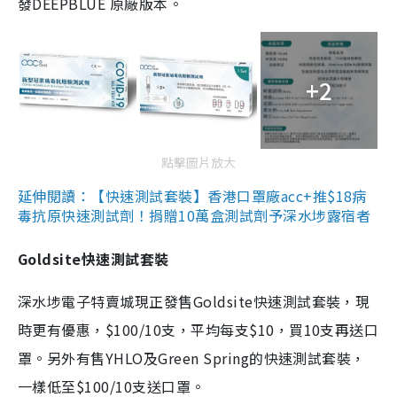
發DEEPBLUE 原廠版本。
+2
點擊圖片放大
延伸閱讀：【快速測試套裝】香港口罩廠acc+推$18病
毒抗原快速測試劑！捐贈10萬盒測試劑予深水埗露宿者
Goldsite快速測試套裝
深水埗電子特賣城現正發售Goldsite快速測試套裝，現
時更有優惠，$100/10支，平均每支$10，買10支再送口
罩。另外有售YHLO及Green Spring的快速測試套裝，
一樣低至$100/10支送口罩。