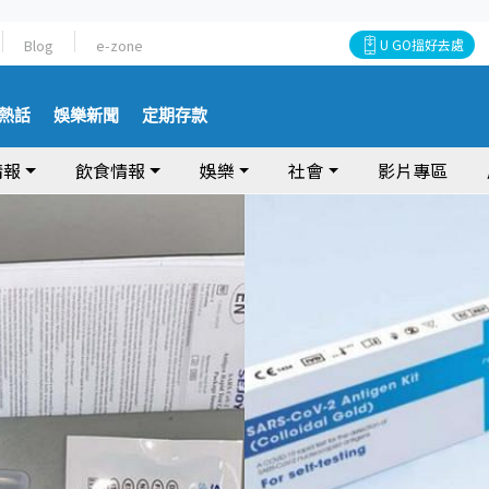
Blog
e-zone
U GO搵好去處
熱話
娛樂新聞
定期存款
情報
飲食情報
娛樂
社會
影片專區