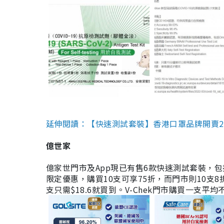
延伸閱讀：【快速測試套裝】香港口罩品牌開賣2款快速
億世家
億家世門市及App現已有售6款快速測試套裝，包括香港公司
限定優惠，購買10支可享75折，而門市則10支8折。現
支只需$18.6就買到。V-Chek門市購買一支平