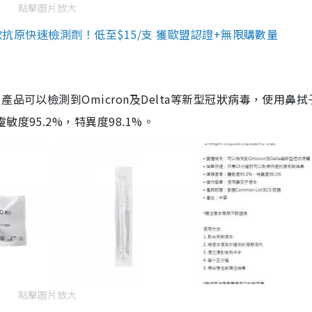
點擊圖片放大
3款抗原快速檢測劑！低至$15/支 獲歐盟認證+無限購數量
品可以檢測到Omicron及Delta等新型冠狀病毒，使用鼻拭
度95.2%，特異度98.1%。
點擊圖片放大