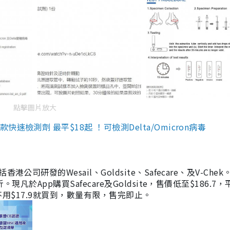
點擊圖片放大
檢測劑 最平$18起 ！可檢測Delta/Omicron病毒
研發的Wesail、Goldsite、Safecare、及V-Chek。
凡於App購買Safecare及Goldsite，售價低至$186.7
均不用$17.9就買到，數量有限，售完即止。