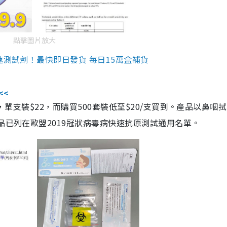
點擊圖片放大
速測試劑！最快即日發貨 每日15萬盒補貨
<<
，單支裝$22，而購買500套裝低至$20/支買到。產品以鼻咽
品已列在歐盟2019冠狀病毒病快速抗原測試通用名單。