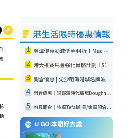
港生活限時優惠情報
1
作
豐澤優惠勁減低至44折！Mac mini/iPhone17Pro大減價！廚房家電$220起
標
2
港大推賽馬會強化骨骼計劃！$100骨質密度X光檢查 完成免費運動訓練送超市禮券！附參加資格
3
開倉優惠 | 尖沙咀海港城名牌波鞋開倉低至1折！On鞋$899起／Joy&Peace鞋履$98起
4
開倉優惠｜銅鑼灣時代廣場Doughnut/Campo Marzio開倉低至1折！背囊、書包、手袋劈價$200起
5
我檢
廚具開倉｜特福Tefal廚具/家電開倉低至3折！$220起買平底鍋/炒鑊/湯煲！電飯煲/吸塵機/燙斗$418起
包括
U GO 本週好去處