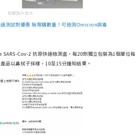
點擊圖片放大
測試劑優惠 無限購數量！可檢測Omicron病毒
are SARS-Cov-2 抗原快速檢測盒，每20劑獨立包裝為1個單位
5。產品以鼻拭子採樣，10至15分鐘知結果。