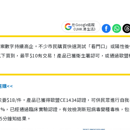
在Google追蹤
《UHK 港生活》
診個案數字持續高企。不少市民購買快速測試「看門口」或陽性後
以下買到，最平$10有交易！產品已獲衛生署認可，或通過歐盟
選購<<
惠價只要$18/件。產品已獲得歐盟CE1434認證，可供民眾進行自
性99.8%，已經通過臨床實驗認證，有效檢測新冠病毒變種毒株，
，15分鐘知結果。