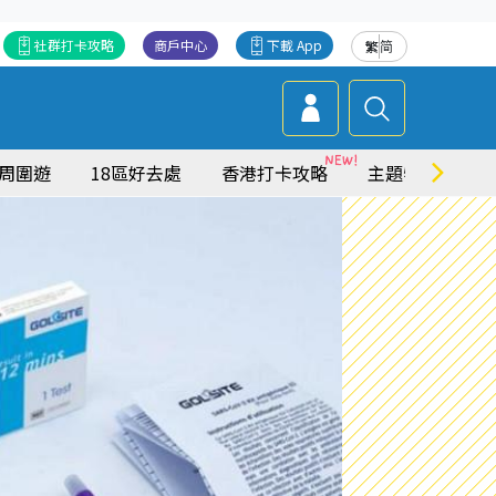
社群打卡攻略
商戶中心
下載 App
繁
简
周圍遊
18區好去處
香港打卡攻略
主題特集