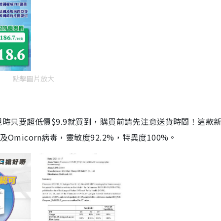
點擊圖片放大
劑，現時只要超低價$9.9就買到，購買前請先注意送貨時間！這款
Omicorn病毒，靈敏度92.2%，特異度100%。