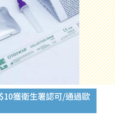
$10獲衛生署認可/通過歐