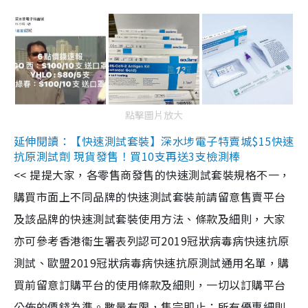
點擊圖片放大
延伸閱讀：【快速測試套裝】深水埗電子特賣城$15快速
抗原測試劑 現貨發售！買10支再送3支檢測棒
<< 提提大家，各零售商發售的快速測試套裝規格不一，
購買市面上不同品牌的快速測試套裝前請留意售賣平台
及該品牌的快速測試套裝使用方法、條款及細則，大家
亦可參考香港衞生署表列認可2019冠狀病毒病快速抗原
測試、歐盟2019冠狀病毒病快速抗原測試通用名單，購
買前留意訂購平台的使用條款及細則，一切以訂購平台
公佈的價錢為準。數量有限，售完即止；所有優惠細則