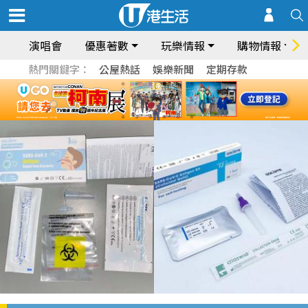
演唱會
優惠著數
玩樂情報
購物情報
熱門關鍵字：
公屋熱話
娛樂新聞
定期存款