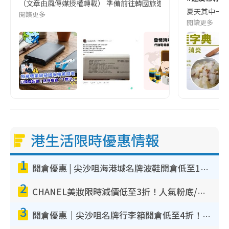
（文章由風傳媒授權轉載） 準備前往韓國旅遊的民眾，近期要特別留
夏天其中一種時
閱讀更多
閱讀更多
港生活限時優惠情報
1
開倉優惠 | 尖沙咀海港城名牌波鞋開倉低至1折！On鞋$899起／Joy&Peace鞋履$98起
2
CHANEL美妝限時減價低至3折！人氣粉底/唇膏/精華液低至$275！COCO香水都有平
3
開倉優惠｜尖沙咀名牌行李箱開倉低至4折！一連5日 American Tourister/ace./Hallmark $200起！