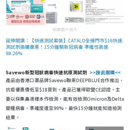
點擊圖片放大
延伸閱讀：【快速測試套裝】CATALO全線門市$16快速
測試劑換購優惠！15分鐘驗新冠病毒 準確性高達
98.26%
Savewo新型冠狀病毒快速抗原測試劑
>>按此選購<<
產品由香港口罩品牌Savewo聯乘DEEPBLUE合作推出，
抗疫優惠價低至$18買到。產品已獲得歐盟CE認證，主
要以採集鼻液樣本作檢測，能有效檢測Omicron及Delta
變種病毒，準確度達至99%，最快15分鐘就能知道檢測
結果。