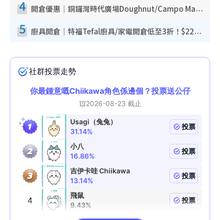
4
開倉優惠｜銅鑼灣時代廣場Doughnut/Campo Marzio開倉低至1折！背囊、書包、手袋劈價$200起
5
廚具開倉｜特福Tefal廚具/家電開倉低至3折！$220起買平底鍋/炒鑊/湯煲！電飯煲/吸塵機/燙斗$418起