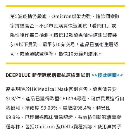
第5波疫情仍嚴峻，Omicron感染力強，確診個案數
字持續高企。不少市民購買快速測試「看門口」或
陽性後作每日檢測。精選13款優惠價快速測試套裝
$19以下買到，最平$10有交易！產品已獲衛生署認
可，或通過歐盟標準，最快10分鐘知結果。
DEEPBLUE 新型冠狀病毒抗原檢測試劑
>>按此選購<<
產品現時於HK Medical Mask官網有售，優惠價只要
$18/件。產品已獲得歐盟CE1434認證，可供民眾進行自
我檢測。準確度 99.03%、靈敏度96.4%、特異性
99.8%，已經通過臨床實驗認證，有效檢測新冠病毒變
種毒株，包括Omicron 及Delta變種病毒。使用鼻拭子