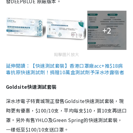
發DEEPBLUE 原廠版本。
+2
點擊圖片放大
延伸閱讀：【快速測試套裝】香港口罩廠acc+推$18病
毒抗原快速測試劑！捐贈10萬盒測試劑予深水埗露宿者
Goldsite快速測試套裝
深水埗電子特賣城現正發售Goldsite快速測試套裝，現
時更有優惠，$100/10支，平均每支$10，買10支再送口
罩。另外有售YHLO及Green Spring的快速測試套裝，
一樣低至$100/10支送口罩。