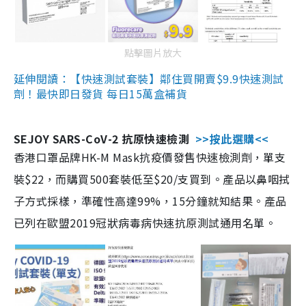
點擊圖片放大
延伸閱讀：【快速測試套裝】鄰住買開賣$9.9快速測試
劑！最快即日發貨 每日15萬盒補貨
SEJOY SARS-CoV-2 抗原快速檢測
>>按此選購<<
香港口罩品牌HK-M Mask抗疫價發售快速檢測劑，單支
裝$22，而購買500套裝低至$20/支買到。產品以鼻咽拭
子方式採樣，準確性高達99%，15分鐘就知結果。產品
已列在歐盟2019冠狀病毒病快速抗原測試通用名單。