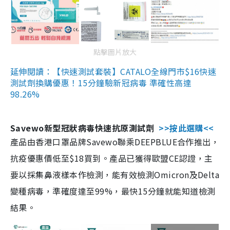
點擊圖片放大
延伸閱讀：【快速測試套裝】CATALO全線門市$16快速
測試劑換購優惠！15分鐘驗新冠病毒 準確性高達
98.26%
Savewo新型冠狀病毒快速抗原測試劑
>>按此選購<<
產品由香港口罩品牌Savewo聯乘DEEPBLUE合作推出，
抗疫優惠價低至$18買到。產品已獲得歐盟CE認證，主
要以採集鼻液樣本作檢測，能有效檢測Omicron及Delta
變種病毒，準確度達至99%，最快15分鐘就能知道檢測
結果。