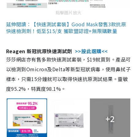
點擊圖片放大
延伸閱讀：【快速測試套裝】Good Mask發售3款抗原
快速檢測劑！低至$15/支 獲歐盟認證+無限購數量
Reagen 新冠抗原快速測試劑
>>按此選購<<
莎莎網店亦有售多款快速測試套裝，$19就買到。產品可
以檢測到Omicron及Delta等新型冠狀病毒，使用鼻拭子
樣本，只需15分鐘就可以取得快速抗原測試結果。靈敏
度95.2%，特異度98.1%。
+2