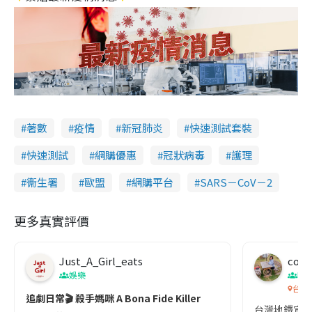
著數
疫情
新冠肺炎
快速測試套裝
快速測試
網購優惠
冠狀病毒
護理
衞生署
歐盟
網購平台
SARS－CoV－2
更多真實評價
Just_A_Girl_eats
co c
娛樂
吹
台灣
追劇日常🎬 殺手媽咪 A Bona Fide Killer
台灣地鐵宣