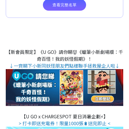
【新會員限定】《U GO》請你睇👹《蠟筆小新劇場版：千
奇百怪！我的妖怪假期》！
↓一齊睇下小新同妖怪朋友們點樣聯手拯救屋企人啦↓
【U GO x CHARGESPOT 夏日消暑企劃⚡】
> 打卡即送充電券！限量1000張🔋送完即止 <