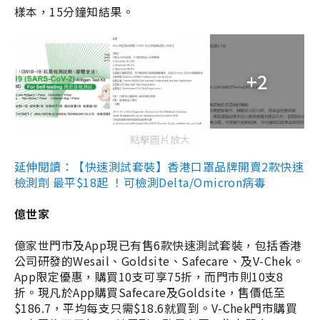
樣本，15分鐘知結果。
+2
點擊圖片放大
延伸閱讀：【快速測試套裝】香港口罩品牌開賣2款快速
檢測劑 最平$18起 ！可檢測Delta/Omicron病毒
億世家
億家世門市及App現已有售6款快速測試套裝，包括香港
公司研發的Wesail、Goldsite、Safecare、及V-Chek。
App限定優惠，購買10支可享75折，而門市則10支8
折。現凡於App購買Safecare及Goldsite，售價低至
$186.7，平均每支只需$18.6就買到。V-Chek門市購買