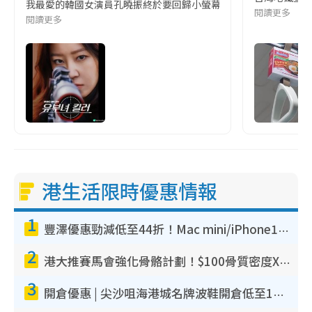
我最愛的韓國女演員孔曉振終於要回歸小螢幕啦!這次的劇本改編自同名
閱讀更多
閱讀更多
港生活限時優惠情報
1
豐澤優惠勁減低至44折！Mac mini/iPhone17Pro大減價！廚房家電$220起
2
港大推賽馬會強化骨骼計劃！$100骨質密度X光檢查 完成免費運動訓練送超市禮券！附參加資格
3
開倉優惠 | 尖沙咀海港城名牌波鞋開倉低至1折！On鞋$899起／Joy&Peace鞋履$98起